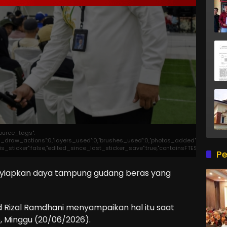
source_tags":
otal_draw_actions":0,"layers_used":0,"brushes_used":0,"photos_added":0,"total_ed
},"is_sticker":false,"edited_since_last_sticker_save":true,"containsFTESticker":fal
Pe
enyiapkan daya tampung gudang beras yang
 Rizal Ramdhani menyampaikan hal itu saat
o, Minggu (20/06/2026).