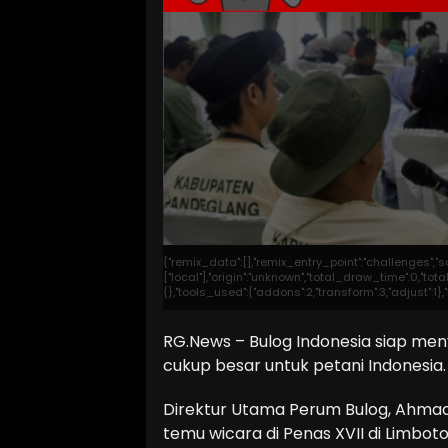
{"remix_data":[],"remix_entry_point":"challenges","
["local"],"origin":"unknown","total_draw_time":0,"t
{},"tools_used":{"addons":2,"transform":3,"adjust":1
RG.News – Bulog Indonesia siap m
cukup besar untuk petani Indonesia.
Direktur Utama Perum Bulog, Ahmad
temu wicara di Penas XVII di Limbot