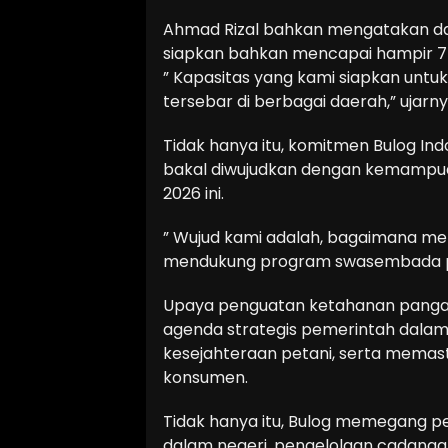
Ahmad Rizal bahkan mengatakan da
siapkan bahkan mencapai hampir 7 j
” Kapasitas yang kami siapkan untu
tersebar di berbagai daerah,” ujarny
Tidak hanya itu, komitmen Bulog Indo
bakal diwujudkan dengan kemampuan
2026 ini.
” Wujud kami adalah, bagaimana m
mendukung program swasembada pa
Upaya penguatan ketahanan pangan 
agenda strategis pemerintah dala
kesejahteraan petani, serta memast
konsumen.
Tidak hanya itu, Bulog memegang pe
dalam negeri, pengelolaan cadangan