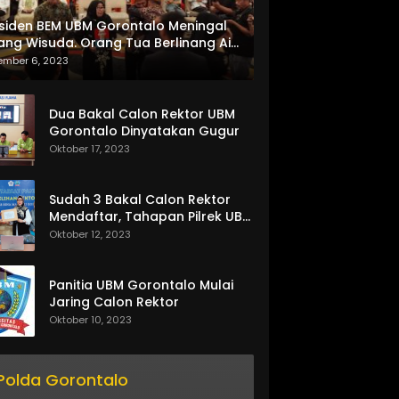
siden BEM UBM Gorontalo Meningal
ang Wisuda. Orang Tua Berlinang Air
ta Menerima SKL dan Pemasangan
ember 6, 2023
lempang
Dua Bakal Calon Rektor UBM
Gorontalo Dinyatakan Gugur
Oktober 17, 2023
Sudah 3 Bakal Calon Rektor
Mendaftar, Tahapan Pilrek UBM
Gorontalo Makin Seru
Oktober 12, 2023
Panitia UBM Gorontalo Mulai
Jaring Calon Rektor
Oktober 10, 2023
Polda Gorontalo