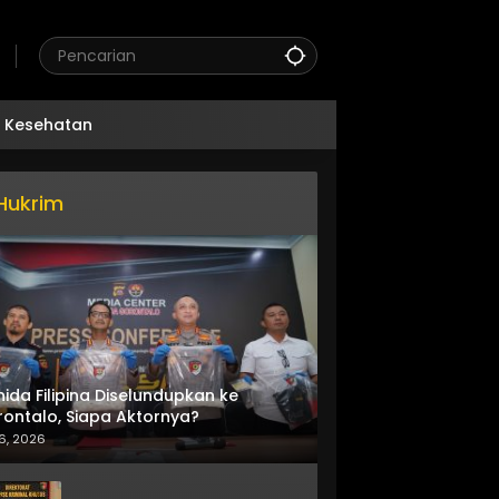
Kesehatan
Hukrim
nida Filipina Diselundupkan ke
ontalo, Siapa Aktornya?
6, 2026