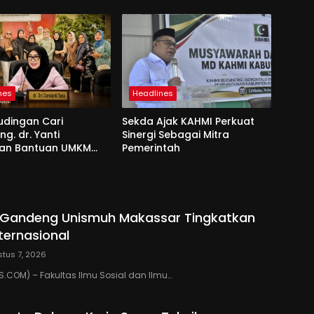
nes
Headlines
udingan Cari
Sekda Ajak KAHMI Perkuat
g. dr. Yanti
Sinergi Sebagai Mitra
an Bantuan UMKM
Pemerintah
si dan Harapan
o Gandeng Unismuh Makassar Tingkatkan
nternasional
tus 7, 2026
COM) – Fakultas Ilmu Sosial dan Ilmu…