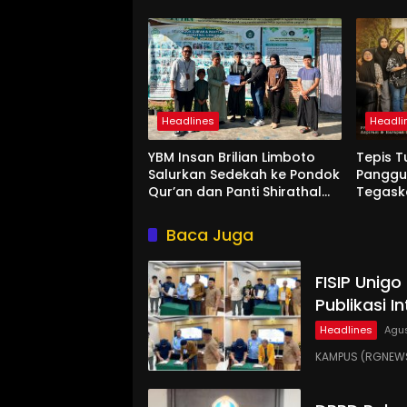
Internasional
Unigo
Headlines
Headli
YBM Insan Brilian Limboto
Tepis T
Salurkan Sedekah ke Pondok
Panggun
Qur’an dan Panti Shirathal
Tegask
Ummah Bengsol
Aspira
Rakyat
Baca Juga
FISIP Unig
Publikasi I
Headlines
Agus
KAMPUS (RGNEWS.