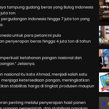
ya tampung gudang beras yang Bulog Indonesia
Pre
Jel
uta ton.
Ma
Nov
k pergudangan Indonesia hingga 7 juta ton yang
Sa
a.
nesia untuk para petani ini pula
 penyerapan beras hingga 4 juta ton di tahun
emperkuat ketahanan pangan nasional dan
ngan.” Jelasnya.
nasional itu kata Ahmad, menjadi salah satu
m menjaga ketersediaan pangan, meningkatkan
ikan stabilitas harga di tingkat produsen maupun
ran penting melalui penyerapan hasil panen
 pangan pemerintah, dan stabilisasi pasokan