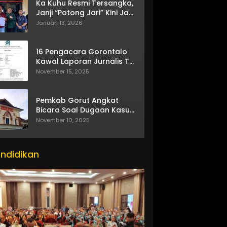
Ka Kuhu Resmi Tersangka,
Janji “Potong Jari” Kini Jadi
Bumerang
Januari 13, 2026
16 Pengacara Gorontalo
Kawal Laporan Jurnalis TV
One
November 15, 2025
Pemkab Gorut Angkat
Bicara Soal Dugaan Kasus
Asusila Oknum ASN
November 10, 2025
itor_actions":
se}
ndidikan