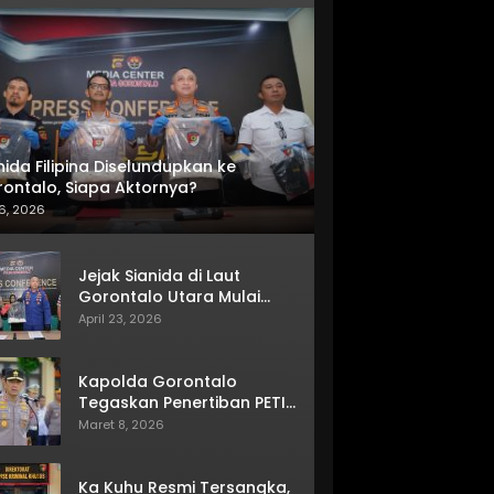
nida Filipina Diselundupkan ke
ontalo, Siapa Aktornya?
6, 2026
Jejak Sianida di Laut
Gorontalo Utara Mulai
Terkuak
April 23, 2026
Kapolda Gorontalo
Tegaskan Penertiban PETI
Terus Berjalan
Maret 8, 2026
Ka Kuhu Resmi Tersangka,