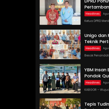
DPRD Pohu
Pertamban
Headlines
Agus
Ketua DPRD Meni
Unigo dan
Teknik Pe
Headlines
Agus
Besok Penandat
YBM Insan 
Pondok Qur
Headlines
Agus
KABGOR – Wujud
Tepis Tudi