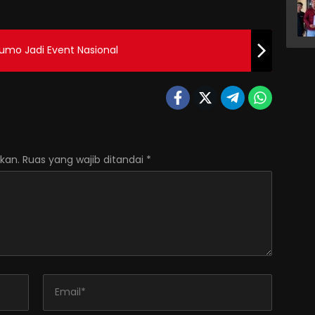
umo Jadi Event Nasional
kan.
Ruas yang wajib ditandai
*