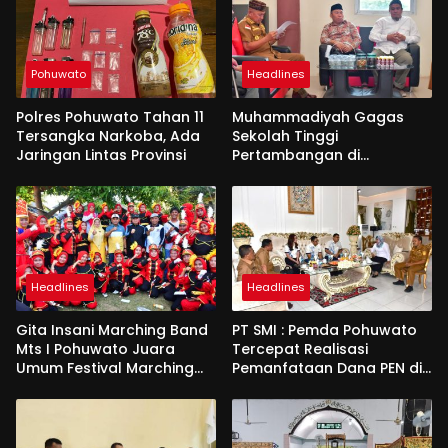
Pohuwato
Headlines
Polres Pohuwato Tahan 11
Muhammadiyah Gagas
Tersangka Narkoba, Ada
Sekolah Tinggi
Jaringan Lintas Provinsi
Pertambangan di
Pohuwato
Headlines
Headlines
Gita Insani Marching Band
PT SMI : Pemda Pohuwato
Mts I Pohuwato Juara
Tercepat Realisasi
Umum Festival Marching
Pemanfataan Dana PEN di
Band di Makassar
Gorontalo