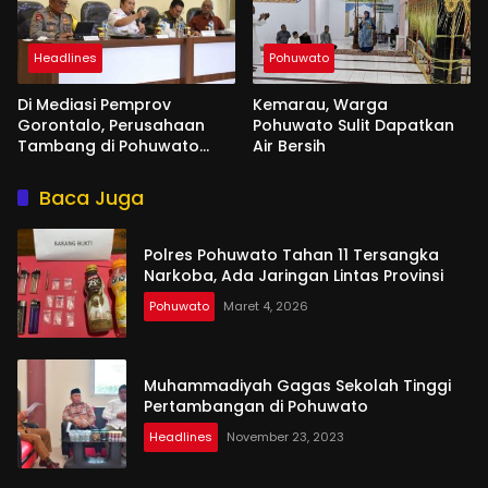
Headlines
Pohuwato
Di Mediasi Pemprov
Kemarau, Warga
Gorontalo, Perusahaan
Pohuwato Sulit Dapatkan
Tambang di Pohuwato
Air Bersih
Akan Kucurkan Tali Asih ke
Ribuan Penambang
Baca Juga
Polres Pohuwato Tahan 11 Tersangka
Narkoba, Ada Jaringan Lintas Provinsi
Pohuwato
Maret 4, 2026
Muhammadiyah Gagas Sekolah Tinggi
Pertambangan di Pohuwato
Headlines
November 23, 2023