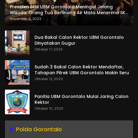
Presiden BEM UBM Gorontalo Meningal Jelang
Wisuda. Orang Tua Berlinang Air Mata Menerima SKL
dan Pemasangan Salempang
November 6, 2023
Dua Bakal Calon Rektor UBM Gorontalo
Dinyatakan Gugur
Oktober 17, 2023
Sudah 3 Bakal Calon Rektor Mendaftar,
Tahapan Pilrek UBM Gorontalo Makin Seru
Oktober 12, 2023
Panitia UBM Gorontalo Mulai Jaring Calon
Rektor
Oktober 10, 2023
Polda Gorontalo