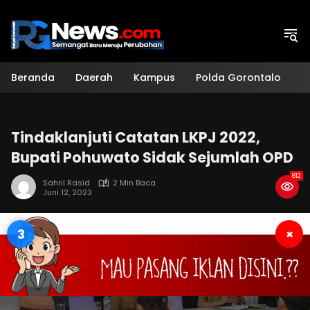
Langsung
ke
konten
Beranda
Daerah
Kampus
Polda Gorontalo
H
Tindaklanjuti Catatan LKPJ 2022,
Bupati Pohuwato Sidak Sejumlah OPD
812
Sahril Rasid
2 Min Baca
Juni 12, 2023
2
×