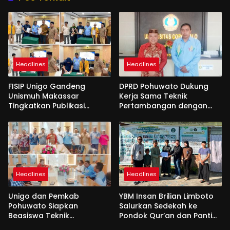
Headlines
Headlines
FISIP Unigo Gandeng
DPRD Pohuwato Dukung
Unismuh Makassar
Kerja Sama Teknik
Tingkatkan Publikasi
Pertambangan dengan
Internasional
Unigo
Headlines
Headlines
Unigo dan Pemkab
YBM Insan Brilian Limboto
Pohuwato Siapkan
Salurkan Sedekah ke
Beasiswa Teknik
Pondok Qur’an dan Panti
Pertambangan
Shirathal Ummah Bengsol