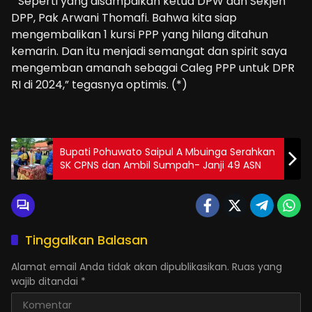
” Seperti yang disampaikan ketua DPW dan Sekjen
DPP, Pak Arwani Thomafi. Bahwa kita siap
mengembalikan 1 kursi PPP yang hilang ditahun
kemarin. Dan itu menjadi semangat dan spirit saya
mengemban amanah sebagai Caleg PPP untuk DPR
RI di 2024,” tegasnya optimis. (*)
Bupati Pohuwato Saipul A Mbuinga Serahkan
SK CPNS dan Ambil Sumpah- Janji 49 ASN
Tinggalkan Balasan
Alamat email Anda tidak akan dipublikasikan.
Ruas yang
wajib ditandai
*