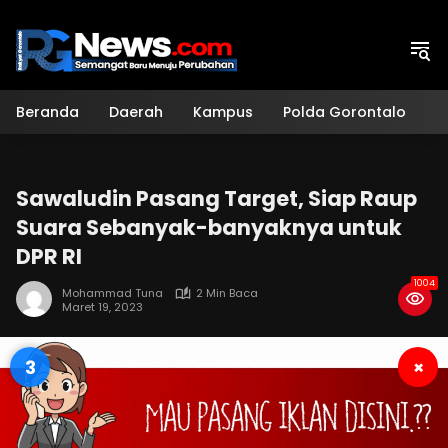
Langsung
ke
konten
Beranda
Daerah
Kampus
Polda Gorontalo
H
Sawaludin Pasang Target, Siap Raup
Suara Sebanyak-banyaknya untuk
DPR RI
1004
Mohammad Tuna
2 Min Baca
Maret 19, 2023
2
×