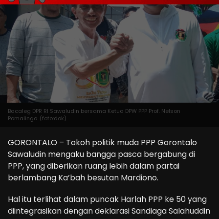
Bacaleg DPR RI Sawaludin bersama Ketua DPW PPP Prof. Nelson
Pomalingo. (foto:dok)
GORONTALO – Tokoh politik muda PPP Gorontalo
Sawaludin mengaku bangga pasca bergabung di
PPP, yang diberikan ruang lebih dalam partai
berlambang Ka’bah besutan Mardiono.
Hal itu terlihat dalam puncak Harlah PPP ke 50 yang
diintegrasikan dengan deklarasi Sandiaga Salahuddin