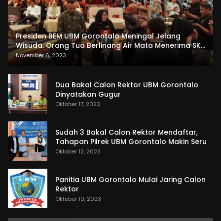
Presiden BEM UBM Gorontalo Meningal Jelang
Wisuda. Orang Tua Berlinang Air Mata Menerima SKL
dan Pemasangan Salempang
November 6, 2023
Dua Bakal Calon Rektor UBM Gorontalo
Dinyatakan Gugur
Oktober 17, 2023
Sudah 3 Bakal Calon Rektor Mendaftar,
Tahapan Pilrek UBM Gorontalo Makin Seru
Oktober 12, 2023
Panitia UBM Gorontalo Mulai Jaring Calon
Rektor
Oktober 10, 2023