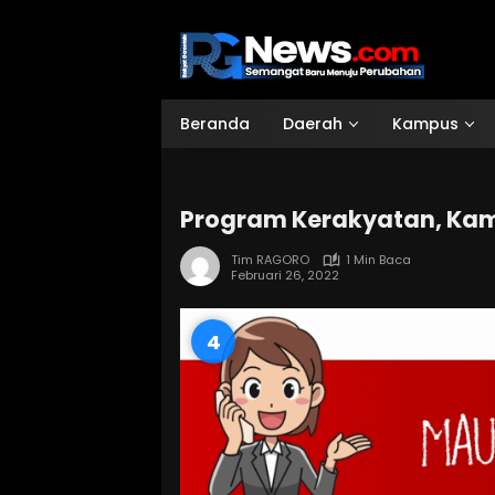
Langsung
ke
konten
Beranda
Daerah
Kampus
Program Kerakyatan, Ka
Tim RAGORO
1 Min Baca
Februari 26, 2022
3