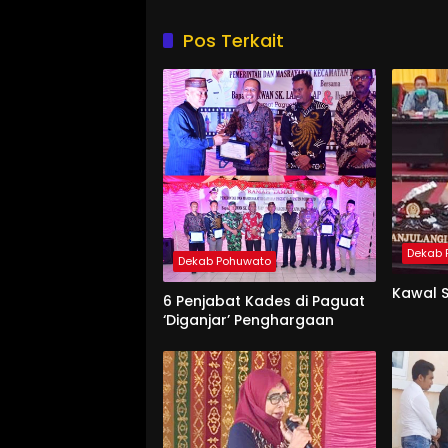
Pos Terkait
Dekab 
Dekab Pohuwato
Kawal 
6 Penjabat Kades di Paguat
‘Diganjar’ Penghargaan