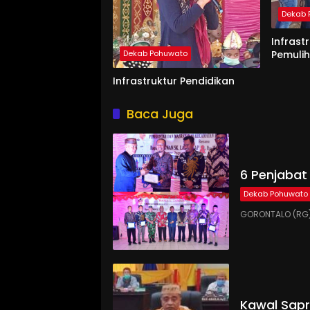
Dekab 
Infrast
Pemuli
Dekab Pohuwato
Infrastruktur Pendidikan
Baca Juga
6 Penjabat
Dekab Pohuwato
GORONTALO (RG)
Kawal Sapr