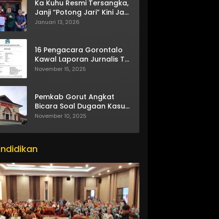
Ka Kuhu Resmi Tersangka,
Janji “Potong Jari” Kini Jadi
Bumerang
Januari 13, 2026
16 Pengacara Gorontalo
Kawal Laporan Jurnalis TV
One
November 15, 2025
Pemkab Gorut Angkat
Bicara Soal Dugaan Kasus
Asusila Oknum ASN
November 10, 2025
ndidikan