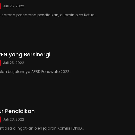
Juli 25, 2022
sarana prasarana pendidikan, dijamin oleh Ketua…
EN yang Bersinergi
Juli 25, 2022
elah berjalannya APBD Pohuwato 2022…
ur Pendidikan
Juli 23, 2022
ntiasa diingatkan oleh jajaran Komisi I DPRD…