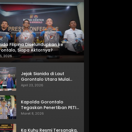
nida Filipina Diselundupkan ke
ontalo, Siapa Aktornya?
6, 2026
Jejak Sianida di Laut
Gorontalo Utara Mulai
Terkuak
April 23, 2026
Kapolda Gorontalo
Tegaskan Penertiban PETI
Terus Berjalan
Maret 8, 2026
Ka Kuhu Resmi Tersangka,