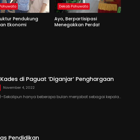
Pohuwato
Dekab Pohuwato
ruktur Pendukung
Ayo, Berpartisipasi
han Ekonomi
Menegakkan Perda!
 Kades di Paguat ‘Diganjar’ Penghargaan
November 4, 2022
–Sekalipun hanya beberapa bulan menjabat sebagai kepala…
as Pendidikan