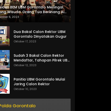
siden BEM UBM Gorontalo Meningal
ang Wisuda. Orang Tua Berlinang Air
ta Menerima SKL dan Pemasangan
ember 6, 2023
lempang
Dua Bakal Calon Rektor UBM
Gorontalo Dinyatakan Gugur
Oktober 17, 2023
Sudah 3 Bakal Calon Rektor
Mendaftar, Tahapan Pilrek UBM
Gorontalo Makin Seru
Oktober 12, 2023
Panitia UBM Gorontalo Mulai
Jaring Calon Rektor
Oktober 10, 2023
Polda Gorontalo