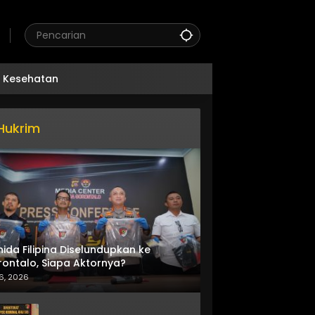
Kesehatan
Hukrim
nida Filipina Diselundupkan ke
ontalo, Siapa Aktornya?
6, 2026