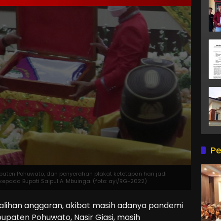
Pe
paten Pohuwato, dan penyerahan plakat ketetapan hari jadi
kepada Bupati Saipul A. Mbuinga. (foto: ayi/RG-2022)
alihan anggaran, akibat masih adanya pandemi
bupaten Pohuwato, Nasir Giasi, masih