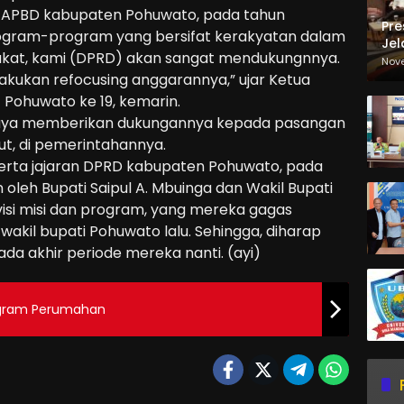
n APBD kabupaten Pohuwato, pada tahun
Pre
rogram-program yang bersifat kerakyatan dalam
Jel
at, kami (DPRD) akan sangat mendukungnnya.
Ma
Nov
Sa
lakukan refocusing anggarannya,” ujar Ketua
T Pohuwato ke 19, kemarin.
 upaya memberikan dukungannya kepada pasangan
t, di pemerintahannya.
serta jajaran DPRD kabupaten Pohuwato, pada
 oleh Bupati Saipul A. Mbuinga dan Wakil Bupati
 visi misi dan program, yang mereka gagas
wakil bupati Pohuwato lalu. Sehingga, diharap
da akhir periode mereka nanti. (ayi)
rogram Perumahan