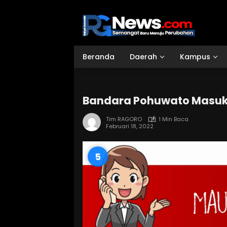
Langsung
ke
konten
Beranda
Daerah
Kampus
Bandara Pohuwato Masuk
Tim RAGORO
1 Min Baca
Februari 18, 2022
4