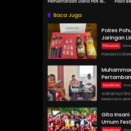
Pemanfataan Dana PEN di
Pasti Be
Gorontalo
Pohuwa
Baca Juga
Polres Poh
Jaringan Li
Pohuwato
Mare
POHUWATO (RGNE
Muhammadi
Pertamban
Headlines
Nov
GORONTALO (RG
berencana akan
Gita Insan
Umum Festi
Headlines
Nov