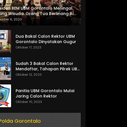
siden BEM UBM Gorontalo Meningal
ang Wisuda. Orang Tua Berlinang Air
ta Menerima SKL dan Pemasangan
ember 6, 2023
lempang
Dua Bakal Calon Rektor UBM
Gorontalo Dinyatakan Gugur
Oktober 17, 2023
Sudah 3 Bakal Calon Rektor
Mendaftar, Tahapan Pilrek UBM
Gorontalo Makin Seru
Oktober 12, 2023
Panitia UBM Gorontalo Mulai
Jaring Calon Rektor
Oktober 10, 2023
Polda Gorontalo