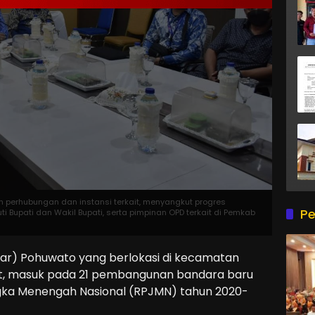
n perhubungan dan instansi terkait, menyangkut progres
Pe
 Bupati dan Wakil Bupati, serta pimpinan OPD terkait di Pemkab
ar) Pohuwato yang berlokasi di kecamatan
at, masuk pada 21 pembangunan bandara baru
a Menengah Nasional (RPJMN) tahun 2020-