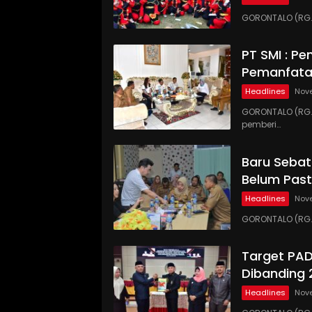
GORONTALO (RG.
PT SMI : P
Pemanfata
Headlines
Nove
GORONTALO (RG.C
pemberi…
Baru Sebat
Belum Past
Headlines
Nove
GORONTALO (RG.
Target PA
Dibanding 
Headlines
Nove