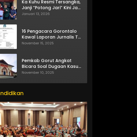
Ka Kuhu Resmi Tersangka,
Janji “Potong Jari” Kini Jadi
Bumerang
Januari 13, 2026
16 Pengacara Gorontalo
Kawal Laporan Jurnalis TV
One
November 15, 2025
Pemkab Gorut Angkat
Bicara Soal Dugaan Kasus
Asusila Oknum ASN
November 10, 2025
ndidikan