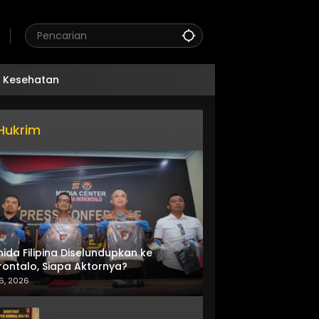
Kesehatan
Hukrim
nida Filipina Diselundupkan ke
ontalo, Siapa Aktornya?
6, 2026