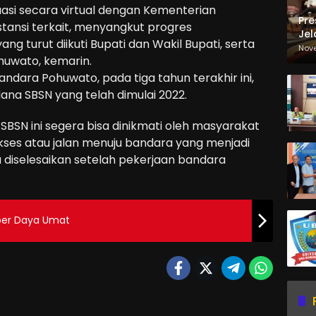
uasi secara virtual dengan Kementerian
Pre
tansi terkait, menyangkut progres
Jel
 turut diikuti Bupati dan Wakil Bupati, serta
Ma
Nov
huwato, kemarin.
Sa
andara Pohuwato, pada tiga tahun terakhir ini,
na SBSN yang telah dimulai 2022.
N ini segera bisa dinikmati oleh masyarakat
akses atau jalan menuju bandara yang menjadi
a diselesaikan setelah pekerjaan bandara
er Daya Umat