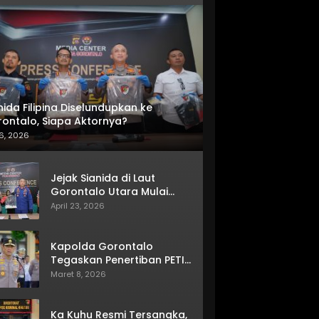
nida Filipina Diselundupkan ke
ontalo, Siapa Aktornya?
6, 2026
Jejak Sianida di Laut
Gorontalo Utara Mulai
Terkuak
April 23, 2026
Kapolda Gorontalo
Tegaskan Penertiban PETI
Terus Berjalan
Maret 8, 2026
Ka Kuhu Resmi Tersangka,