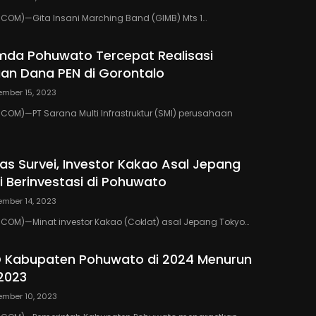
COM)—Gita Insani Marching Band (GIMB) Mts 1…
emda Pohuwato Tercepat Realisasi
an Dana PEN di Gorontalo
mber 15, 2023
OM)—PT Sarana Multi Infrastruktur (SMI) perusahaan
as Survei, Investor Kakao Asal Jepang
i Berinvestasi di Pohuwato
mber 14, 2023
COM)—Minat investor Kakao (Coklat) asal Jepang Tokyo…
D Kabupaten Pohuwato di 2024 Menurun
2023
mber 10, 2023