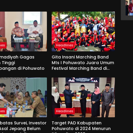
nes
Headlines
madiyah Gagas
Gita Insani Marching Band
 Tinggi
Mts I Pohuwato Juara Umum
bangan di Pohuwato
Festival Marching Band di
Makassar
nes
Headlines
batas Survei, Investor
Target PAD Kabupaten
Asal Jepang Belum
Pohuwato di 2024 Menurun