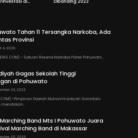
rinvestasi di
Dibanding 2023
to
uwato Tahan 11 Tersangka Narkoba, Ada
ntas Provinsi
t 4, 2026
WS.COM) – Satuan Reserse Narkoba Polres Pohuwato…
yah Gagas Sekolah Tinggi
gan di Pohuwato
ember 23, 2023
.COM)—Pimpinan Daerah Muhammadiyah Gorontalo
 mendirikan…
i Marching Band Mts I Pohuwato Juara
val Marching Band di Makassar
ember 20, 2023