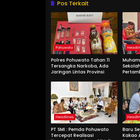
Pos Terkait
Pohuwato
Headli
Polres Pohuwato Tahan 11
Muham
Tersangka Narkoba, Ada
Sekolah
Jaringan Lintas Provinsi
Pertam
Headlines
Headli
PT SMI : Pemda Pohuwato
Baru Se
Tercepat Realisasi
Kakao 