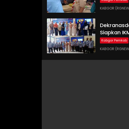
KABGOR (RGNEWS.
Dekranasd
Siapkan IK
Kabgor Pemkab
KABGOR (RGNEWS