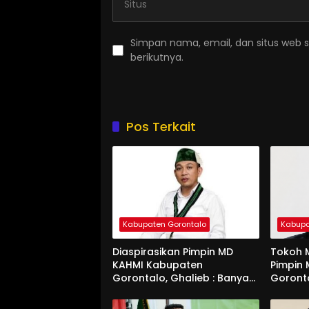
Simpan nama, email, dan situs web 
berikutnya.
Pos Terkait
Kabupaten Gorontalo
Kabupa
Diaspirasikan Pimpin MD
Tokoh M
KAHMI Kabupaten
Pimpin
Gorontalo, Ghalieb : Banyak
Goront
Senior Lebih Layak