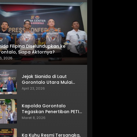
nida Filipina Diselundupkan ke
ontalo, Siapa Aktornya?
6, 2026
Jejak Sianida di Laut
Gorontalo Utara Mulai
Terkuak
April 23, 2026
Kapolda Gorontalo
Tegaskan Penertiban PETI
Terus Berjalan
Maret 8, 2026
Ka Kuhu Resmi Tersangka,