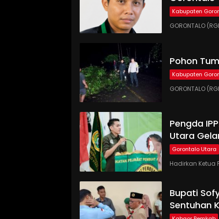
Kabupaten Goron
GORONTALO (RGN
Pohon Tumb
Kabupaten Goron
GORONTALO (RGN
Pengda IP
Utara Gela
Gorontalo Utara
Hadirkan Ketua 
Bupati Sof
Sentuhan 
Kabgor Pemkab