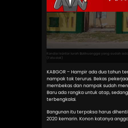
Kondisi kantor lurah Bolihuangga yang sudah ad
(Foto:dok)
KABGOR – Hampir ada dua tahun ter
nampak tak terurus. Bekas pekerjaa
membekas dan nampak sudah meng
Baru ada rangka untuk atap, sedan
terbengkalai.
Bangunan itu terpaksa harus dihent
2020 kemarin. Konon katanya angg