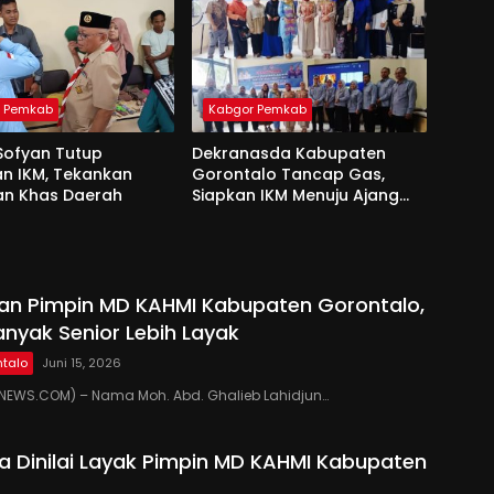
r Pemkab
Kabgor Pemkab
Sofyan Tutup
Dekranasda Kabupaten
an IKM, Tekankan
Gorontalo Tancap Gas,
an Khas Daerah
Siapkan IKM Menuju Ajang
Peran Saka Nasional 2025
kan Pimpin MD KAHMI Kabupaten Gorontalo,
anyak Senior Lebih Layak
talo
Juni 15, 2026
EWS.COM) – Nama Moh. Abd. Ghalieb Lahidjun…
 Dinilai Layak Pimpin MD KAHMI Kabupaten