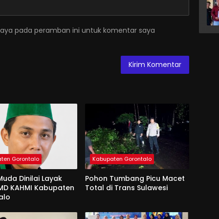
saya pada peramban ini untuk komentar saya
ten Gorontalo
Kabupaten Gorontalo
uda Dinilai Layak
Pohon Tumbang Picu Macet
 MD KAHMI Kabupaten
Total di Trans Sulawesi
alo