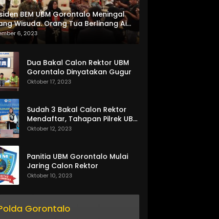
siden BEM UBM Gorontalo Meningal
ang Wisuda. Orang Tua Berlinang Air
ta Menerima SKL dan Pemasangan
ember 6, 2023
lempang
Dua Bakal Calon Rektor UBM
Gorontalo Dinyatakan Gugur
Oktober 17, 2023
Sudah 3 Bakal Calon Rektor
Mendaftar, Tahapan Pilrek UBM
Gorontalo Makin Seru
Oktober 12, 2023
Panitia UBM Gorontalo Mulai
Jaring Calon Rektor
Oktober 10, 2023
Polda Gorontalo