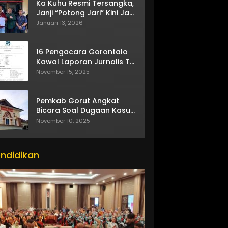
Ka Kuhu Resmi Tersangka,
Janji “Potong Jari” Kini Jadi
Bumerang
Januari 13, 2026
16 Pengacara Gorontalo
Kawal Laporan Jurnalis TV
One
November 15, 2025
Pemkab Gorut Angkat
Bicara Soal Dugaan Kasus
Asusila Oknum ASN
November 10, 2025
ndidikan