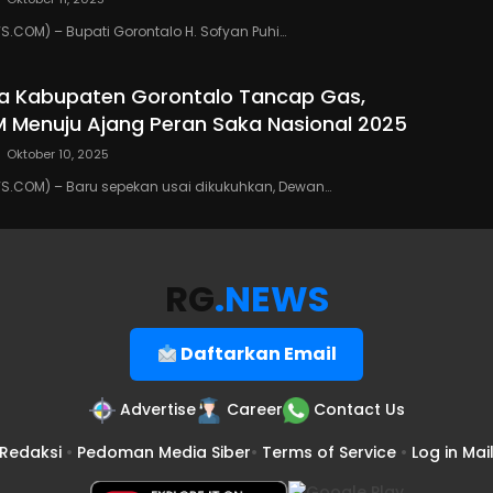
COM) – Bupati Gorontalo H. Sofyan Puhi…
a Kabupaten Gorontalo Tancap Gas,
M Menuju Ajang Peran Saka Nasional 2025
Oktober 10, 2025
.COM) – Baru sepekan usai dikukuhkan, Dewan…
RG
.NEWS
Daftarkan Email
Advertise
Career
Contact Us
Redaksi
•
Pedoman Media Siber
•
Terms of Service
•
Log in Mai