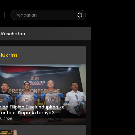
Kesehatan
Hukrim
nida Filipina Diselundupkan ke
ontalo, Siapa Aktornya?
6, 2026