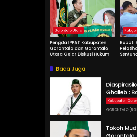
Gorontalo Utara
Kabgo
Pengda IPPAT Kabupaten
Bupati 
Gorontalo dan Gorontalo
Pelatih
Utara Gelar Diskusi Hukum
Sentuh
Baca Juga
Diaspirasi
Ghalieb : B
Kabupaten Goron
GORONTALO (RGN
Tokoh Muda
Gorontalo