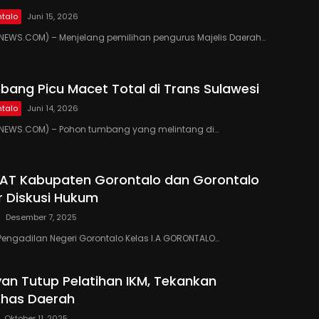
talo
Juni 15, 2026
EWS.COM) – Menjelang pemilihan pengurus Majelis Daerah…
ang Picu Macet Total di Trans Sulawesi
talo
Juni 14, 2026
EWS.COM) – Pohon tumbang yang melintang di…
PAT Kabupaten Gorontalo dan Gorontalo
r Diskusi Hukum
Desember 7, 2025
Pengadilan Negeri Gorontalo Kelas I.A GORONTALO…
yan Tutup Pelatihan IKM, Tekankan
Khas Daerah
Oktober 11, 2025