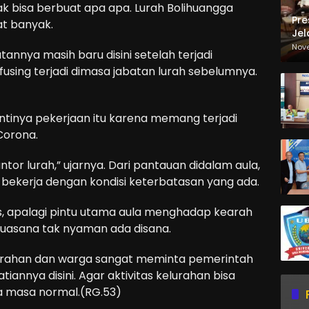
ak bisa berbuat apa apa. Lurah Bolihuangga
Pre
at banyak.
Jel
Ma
Nov
annya masih baru disini setelah terjadi
Sa
fusing terjadi dimasa jabatan lurah sebelumnya.
ntinya pekerjaan itu karena memang terjadi
Corona.
antor lurah,” ujarnya. Dari pantauan didalam aula,
bekerja dengan kondisi keterbatasan yang ada.
, apalagi pintu utama aula menghadap kearah
 suasana tak nyaman ada disana.
elurahan dan warga sangat meminta pemerintah
annya disini. Agar aktivitas kelurahan bisa
a masa normal.(RG.53)