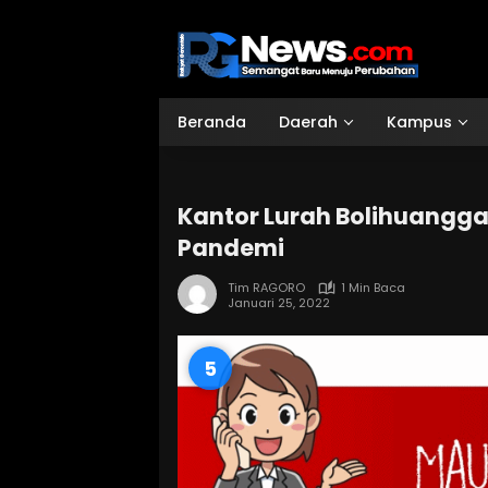
Langsung
ke
konten
Beranda
Daerah
Kampus
Kantor Lurah Bolihuangga
Pandemi
Tim RAGORO
1 Min Baca
Januari 25, 2022
4