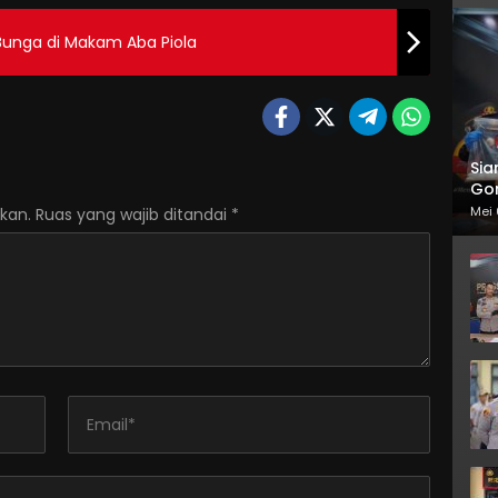
 Bunga di Makam Aba Piola
Sia
Gor
Mei 
kan.
Ruas yang wajib ditandai
*