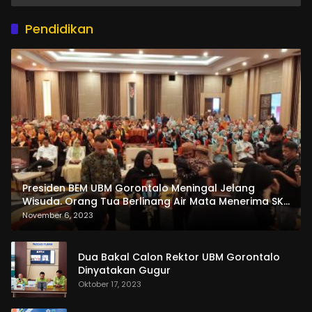
Pendidikan
Presiden BEM UBM Gorontalo Meningal Jelang
Wisuda. Orang Tua Berlinang Air Mata Menerima SKL
dan Pemasangan Salempang
November 6, 2023
Dua Bakal Calon Rektor UBM Gorontalo
Dinyatakan Gugur
Oktober 17, 2023