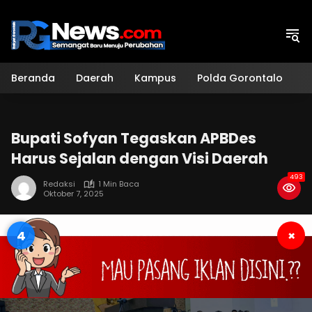
Langsung
ke
konten
Beranda
Daerah
Kampus
Polda Gorontalo
H
Bupati Sofyan Tegaskan APBDes
Harus Sejalan dengan Visi Daerah
493
Redaksi
1 Min Baca
Oktober 7, 2025
3
×