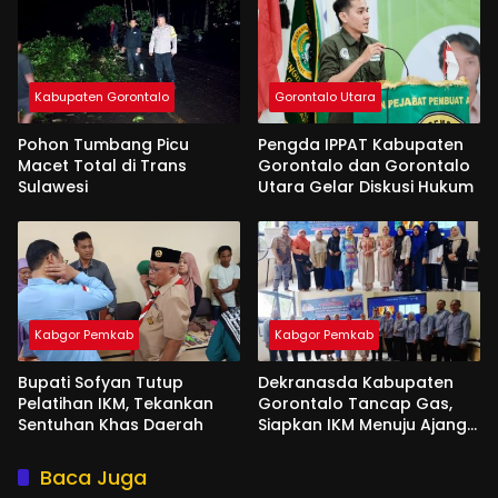
Kabupaten Gorontalo
Gorontalo Utara
Pohon Tumbang Picu
Pengda IPPAT Kabupaten
Macet Total di Trans
Gorontalo dan Gorontalo
Sulawesi
Utara Gelar Diskusi Hukum
Kabgor Pemkab
Kabgor Pemkab
Bupati Sofyan Tutup
Dekranasda Kabupaten
Pelatihan IKM, Tekankan
Gorontalo Tancap Gas,
Sentuhan Khas Daerah
Siapkan IKM Menuju Ajang
Peran Saka Nasional 2025
Baca Juga