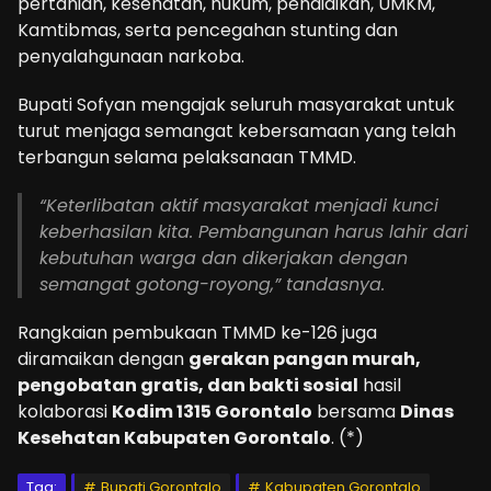
pertanian, kesehatan, hukum, pendidikan, UMKM,
Kamtibmas, serta pencegahan stunting dan
penyalahgunaan narkoba.
Bupati Sofyan mengajak seluruh masyarakat untuk
turut menjaga semangat kebersamaan yang telah
terbangun selama pelaksanaan TMMD.
“Keterlibatan aktif masyarakat menjadi kunci
keberhasilan kita. Pembangunan harus lahir dari
kebutuhan warga dan dikerjakan dengan
semangat gotong-royong,” tandasnya.
Rangkaian pembukaan TMMD ke-126 juga
diramaikan dengan
gerakan pangan murah,
pengobatan gratis, dan bakti sosial
hasil
kolaborasi
Kodim 1315 Gorontalo
bersama
Dinas
Kesehatan Kabupaten Gorontalo
. (*)
Tag:
Bupati Gorontalo
Kabupaten Gorontalo