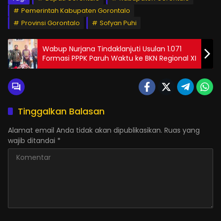
Pemerintah Kabupaten Gorontalo
Provinsi Gorontalo
Sofyan Puhi
Wabup Nurjana Tindaklanjuti Usulan 1.071
Formasi PPPK Paruh Waktu ke BKN Regional XI
Tinggalkan Balasan
Alamat email Anda tidak akan dipublikasikan.
Ruas yang
wajib ditandai
*