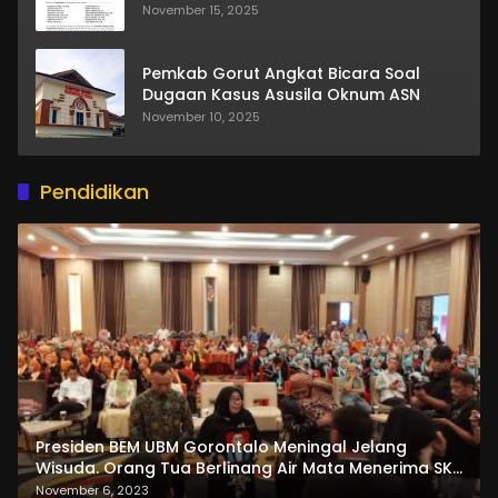
November 15, 2025
Pemkab Gorut Angkat Bicara Soal
Dugaan Kasus Asusila Oknum ASN
November 10, 2025
Pendidikan
Presiden BEM UBM Gorontalo Meningal Jelang
Wisuda. Orang Tua Berlinang Air Mata Menerima SKL
dan Pemasangan Salempang
November 6, 2023