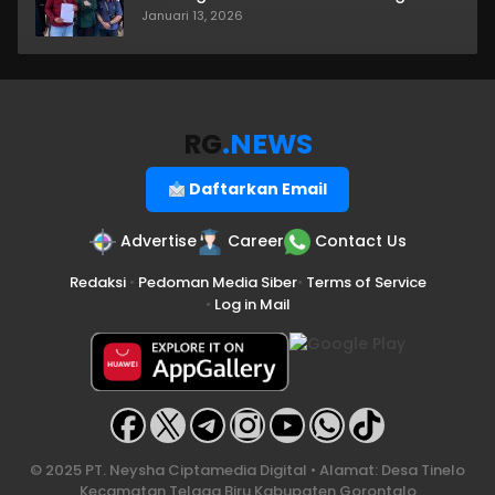
Januari 13, 2026
RG
.NEWS
Daftarkan Email
Advertise
Career
Contact Us
Redaksi
•
Pedoman Media Siber
•
Terms of Service
•
Log in Mail
© 2025 PT. Neysha Ciptamedia Digital • Alamat: Desa Tinelo
Kecamatan Telaga Biru Kabupaten Gorontalo