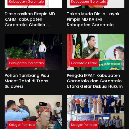
Kabupaten Gorontalo
Kabupaten Gorontalo
Diaspirasikan Pimpin MD
Tokoh Muda Dinilai Layak
KAHMI Kabupaten
Pimpin MD KAHMI
Gorontalo, Ghalieb :
Kabupaten Gorontalo
Banyak Senior Lebih Layak
Kabupaten Gorontalo
Gorontalo Utara
Pohon Tumbang Picu
Pengda IPPAT Kabupaten
Macet Total di Trans
Gorontalo dan Gorontalo
Sulawesi
Utara Gelar Diskusi Hukum
Kabgor Pemkab
Kabgor Pemkab