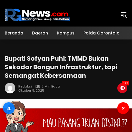
Langsung
ke
konten
Beranda
Daerah
Kampus
Polda Gorontalo
H
Bupati Sofyan Puhi: TMMD Bukan
Sekadar Bangun Infrastruktur, tapi
Semangat Kebersamaan
493
Redaksi
2 Min Baca
Oktober 9, 2025
3
×