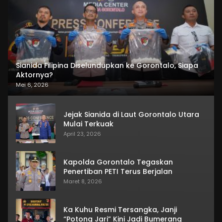
Sianida Filipina Diselundupkan ke Gorontalo, Siapa
Aktornya?
Mei 6, 2026
Jejak Sianida di Laut Gorontalo Utara
Mulai Terkuak
April 23, 2026
Kapolda Gorontalo Tegaskan
Penertiban PETI Terus Berjalan
Maret 8, 2026
Ka Kuhu Resmi Tersangka, Janji
“Potong Jari” Kini Jadi Bumerang