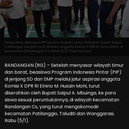
Penyerahan beasiswa PIP secara simbolis yang dilakukan Bupati Saipul
A. Mbuinga, dengan turut dihadiri anggota Komisi X DPR RI, Elnino Mohi, di
kecamatan Randangan Cs, Rabu (5/1). (foto: humas)
RANDANGAN (RG) – Setelah menyasar wilayah timur
dan barat, beasiswa Program Indonesia Pintar (PIP)
di jenjang SD dan SMP melalui jalur aspirasi anggota
Komisi X DPR RI Elnino M. Husain Mohi, turut
diserahkan oleh Bupati Saipul A. Mbuinga, ke para
siswa sesuai peruntukannya, di wilayah kecamatan
Randangan Cs, yang turut mengakomodir
kecamatan Patilanggio, Taluditi dan Wanggarasi,
Rabu (5/1).