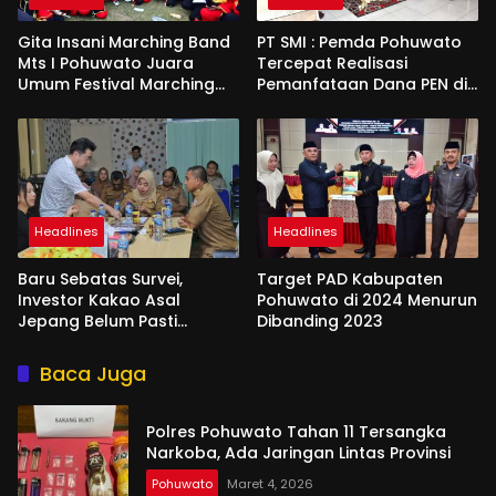
Gita Insani Marching Band
PT SMI : Pemda Pohuwato
Mts I Pohuwato Juara
Tercepat Realisasi
Umum Festival Marching
Pemanfataan Dana PEN di
Band di Makassar
Gorontalo
Headlines
Headlines
Baru Sebatas Survei,
Target PAD Kabupaten
Investor Kakao Asal
Pohuwato di 2024 Menurun
Jepang Belum Pasti
Dibanding 2023
Berinvestasi di Pohuwato
Baca Juga
Polres Pohuwato Tahan 11 Tersangka
Narkoba, Ada Jaringan Lintas Provinsi
Pohuwato
Maret 4, 2026