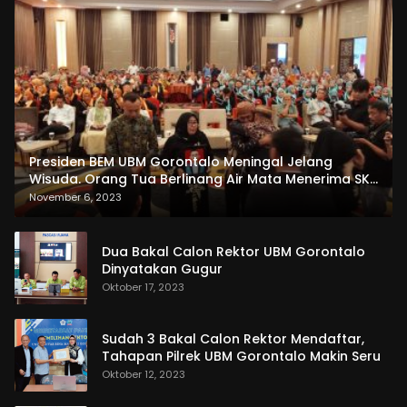
Presiden BEM UBM Gorontalo Meningal Jelang
Wisuda. Orang Tua Berlinang Air Mata Menerima SKL
dan Pemasangan Salempang
November 6, 2023
Dua Bakal Calon Rektor UBM Gorontalo
Dinyatakan Gugur
Oktober 17, 2023
Sudah 3 Bakal Calon Rektor Mendaftar,
Tahapan Pilrek UBM Gorontalo Makin Seru
Oktober 12, 2023