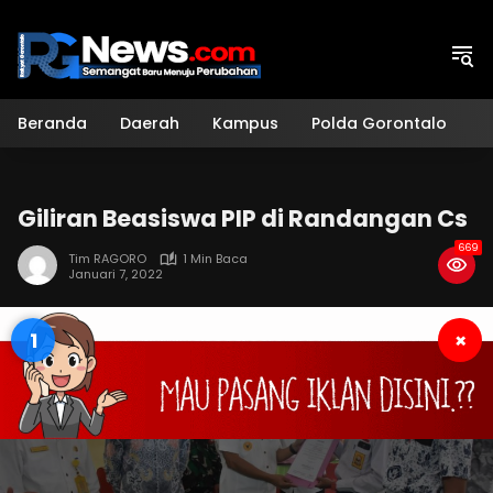
Langsung
ke
konten
Beranda
Daerah
Kampus
Polda Gorontalo
H
Giliran Beasiswa PIP di Randangan Cs
669
Tim RAGORO
1 Min Baca
Januari 7, 2022