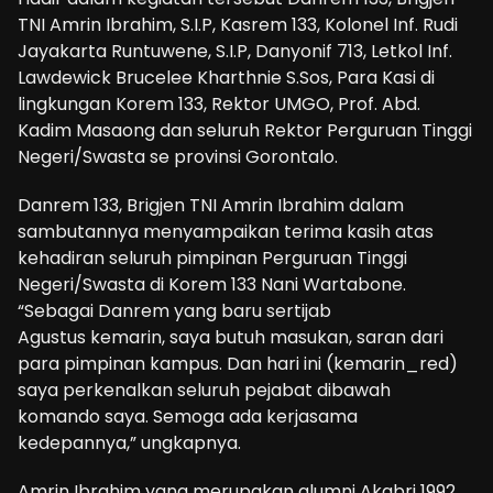
TNI Amrin Ibrahim, S.I.P, Kasrem 133, Kolonel Inf. Rudi
Jayakarta Runtuwene, S.I.P, Danyonif 713, Letkol Inf.
Lawdewick Brucelee Kharthnie S.Sos, Para Kasi di
lingkungan Korem 133, Rektor UMGO, Prof. Abd.
Kadim Masaong dan seluruh Rektor Perguruan Tinggi
Negeri/Swasta se provinsi Gorontalo.
Danrem 133, Brigjen TNI Amrin Ibrahim dalam
sambutannya menyampaikan terima kasih atas
kehadiran seluruh pimpinan Perguruan Tinggi
Negeri/Swasta di Korem 133 Nani Wartabone.
“Sebagai Danrem yang baru sertijab
Agustus kemarin, saya butuh masukan, saran dari
para pimpinan kampus. Dan hari ini (kemarin_red)
saya perkenalkan seluruh pejabat dibawah
komando saya. Semoga ada kerjasama
kedepannya,” ungkapnya.
Amrin Ibrahim yang merupakan alumni Akabri 1992