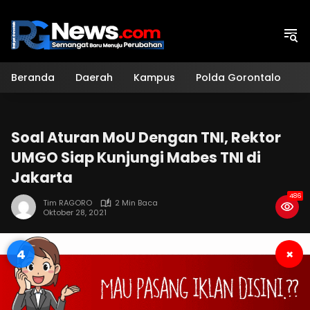
Langsung
ke
konten
Beranda
Daerah
Kampus
Polda Gorontalo
H
Soal Aturan MoU Dengan TNI, Rektor
UMGO Siap Kunjungi Mabes TNI di
Jakarta
486
Tim RAGORO
2 Min Baca
Oktober 28, 2021
3
×