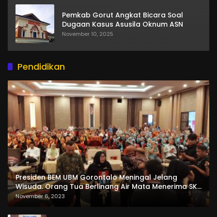
Pemkab Gorut Angkat Bicara Soal
Dugaan Kasus Asusila Oknum ASN
November 10, 2025
Pendidikan
Presiden BEM UBM Gorontalo Meningal Jelang
Wisuda. Orang Tua Berlinang Air Mata Menerima SKL
dan Pemasangan Salempang
November 6, 2023