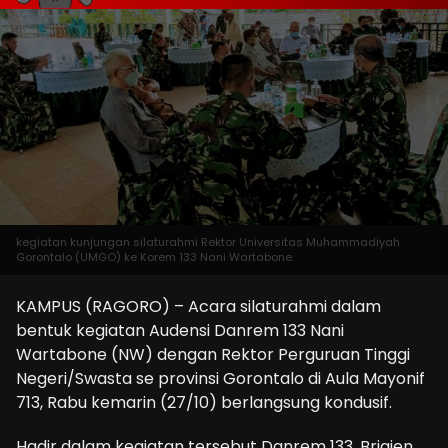
kegiatan kunjungan silaturahmi Rektor Universitas Muhammadiyah
Gorontalo (UMGO) ke Korem 133 Nani Wartabone.
KAMPUS (RAGORO) – Acara silaturahmi dalam
bentuk kegiatan Audensi Danrem 133 Nani
Wartabone (NW) dengan Rektor Perguruan Tinggi
Negeri/Swasta se provinsi Gorontalo di Aula Mayonif
713, Rabu kemarin (27/10) berlangsung kondusif.
Hadir dalam kegiatan tersebut Danrem 133, Brigjen