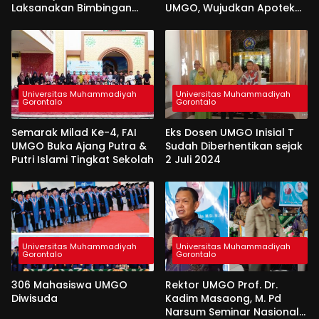
Laksanakan Bimbingan
UMGO, Wujudkan Apotek
Baca Al-Qur’an bagi Santri
Hidup Di Desa Dulamayo
TPQ Fastabiqul Khairat
Universitas Muhammadiyah
Universitas Muhammadiyah
Gorontalo
Gorontalo
Semarak Milad Ke-4, FAI
Eks Dosen UMGO Inisial T
UMGO Buka Ajang Putra &
Sudah Diberhentikan sejak
Putri Islami Tingkat Sekolah
2 Juli 2024
Universitas Muhammadiyah
Universitas Muhammadiyah
Gorontalo
Gorontalo
306 Mahasiswa UMGO
Rektor UMGO Prof. Dr.
Diwisuda
Kadim Masaong, M. Pd
Narsum Seminar Nasional