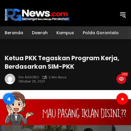
Langsung
ke
konten
Beranda
Daerah
Kampus
Polda Gorontalo
H
Ketua PKK Tegaskan Program Kerja,
Berdasarkan SIM-PKK
456
Tim RAGORO
2 Min Baca
Oktober 25, 2021
3
×