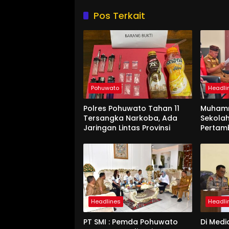
Pos Terkait
Pohuwato
Headli
Polres Pohuwato Tahan 11
Muham
Tersangka Narkoba, Ada
Sekolah
Jaringan Lintas Provinsi
Pertam
Headlines
Headli
PT SMI : Pemda Pohuwato
Di Medi