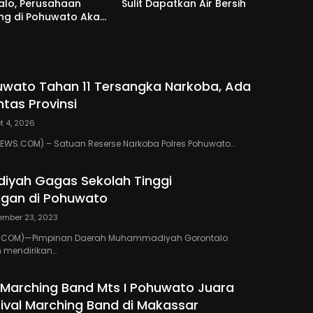
alo, Perusahaan
Sulit Dapatkan Air Bersih
g di Pohuwato Akan
n Tali Asih ke Ribuan
bang
uwato Tahan 11 Tersangka Narkoba, Ada
ntas Provinsi
t 4, 2026
WS.COM) – Satuan Reserse Narkoba Polres Pohuwato…
yah Gagas Sekolah Tinggi
gan di Pohuwato
ember 23, 2023
.COM)—Pimpinan Daerah Muhammadiyah Gorontalo
 mendirikan…
i Marching Band Mts I Pohuwato Juara
val Marching Band di Makassar