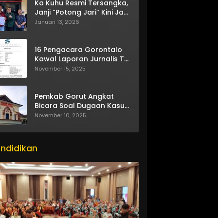
Ka Kuhu Resmi Tersangka,
Janji “Potong Jari” Kini Jadi
Bumerang
Januari 13, 2026
16 Pengacara Gorontalo
Kawal Laporan Jurnalis TV
One
November 15, 2025
Pemkab Gorut Angkat
Bicara Soal Dugaan Kasus
Asusila Oknum ASN
November 10, 2025
ndidikan