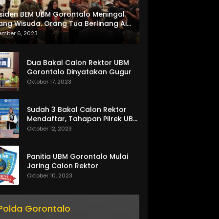
siden BEM UBM Gorontalo Meningal
ang Wisuda. Orang Tua Berlinang Air
ta Menerima SKL dan Pemasangan
ember 6, 2023
lempang
Dua Bakal Calon Rektor UBM
Gorontalo Dinyatakan Gugur
Oktober 17, 2023
Sudah 3 Bakal Calon Rektor
Mendaftar, Tahapan Pilrek UBM
Gorontalo Makin Seru
Oktober 12, 2023
Panitia UBM Gorontalo Mulai
Jaring Calon Rektor
Oktober 10, 2023
Polda Gorontalo