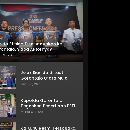
nida Filipina Diselundupkan ke
ontalo, Siapa Aktornya?
6, 2026
Jejak Sianida di Laut
Gorontalo Utara Mulai
Terkuak
April 23, 2026
Kapolda Gorontalo
Tegaskan Penertiban PETI
Terus Berjalan
Maret 8, 2026
Ka Kuhu Resmi Tersangka,