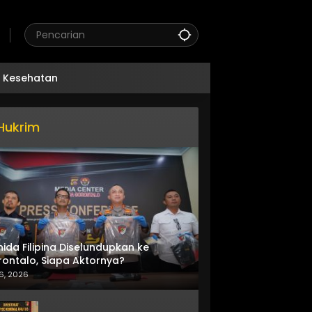
Kesehatan
Hukrim
nida Filipina Diselundupkan ke
ontalo, Siapa Aktornya?
6, 2026