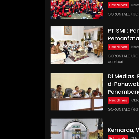
Headlines
Nov
GORONTALO (RG.
PT SMI : P
Pemanfata
Headlines
Nove
GORONTALO (RG.C
pemberi…
Di Mediasi
di Pohuwat
Penamban
Headlines
Okto
GORONTALO (RG.C
Kemarau, W
Pohuwato
Okto