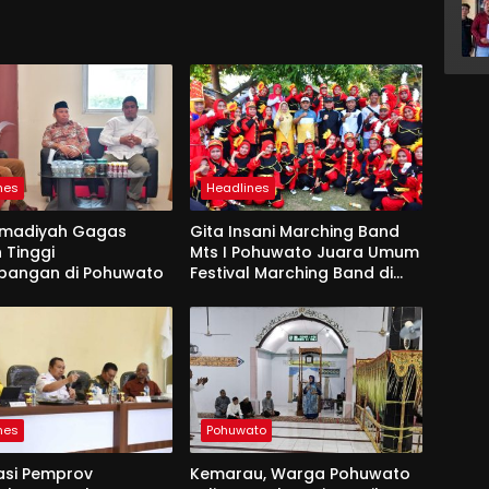
nes
Headlines
madiyah Gagas
Gita Insani Marching Band
 Tinggi
Mts I Pohuwato Juara Umum
bangan di Pohuwato
Festival Marching Band di
Makassar
nes
Pohuwato
asi Pemprov
Kemarau, Warga Pohuwato