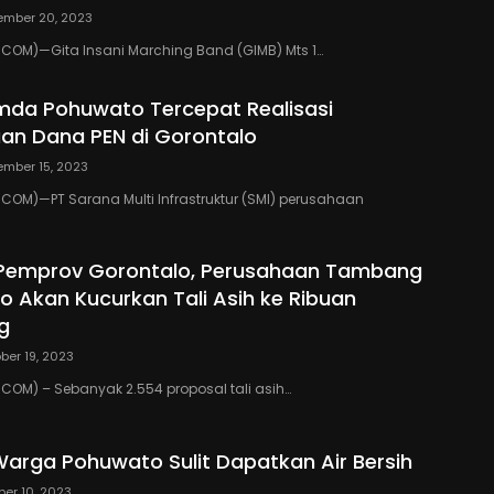
ember 20, 2023
COM)—Gita Insani Marching Band (GIMB) Mts 1…
emda Pohuwato Tercepat Realisasi
an Dana PEN di Gorontalo
mber 15, 2023
OM)—PT Sarana Multi Infrastruktur (SMI) perusahaan
 Pemprov Gorontalo, Perusahaan Tambang
o Akan Kucurkan Tali Asih ke Ribuan
g
ber 19, 2023
OM) – Sebanyak 2.554 proposal tali asih…
arga Pohuwato Sulit Dapatkan Air Bersih
ber 10, 2023