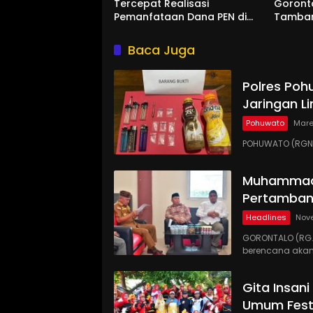
Tercepat Realisasi
Goront
Pemanfataan Dana PEN di
Tamban
Gorontalo
Kucurka
Penam
Baca Juga
Polres Poh
Jaringan Li
Pohuwato
Mare
POHUWATO (RGNE
Muhammadi
Pertamban
Headlines
Nov
GORONTALO (RG
berencana akan
Gita Insan
Umum Festi