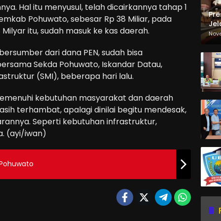
ya. Hal itu menyusul, telah dicairkannya tahap 1
Pre
emkab Pohuwato, sebesar Rp 38 Miliar, pada
Jel
 Milyar itu, sudah masuk ke kas daerah.
Ma
Nov
Sa
bersumber dari dana PEN, sudah bisa
i bersama Sekda Pohuwato, Iskandar Datau,
rastruktur (SMI), beberapa hari lalu.
a memenuhi kebutuhan masyarakat dan daerah
ih terhambat, apalagi dinilai begitu mendesak,
nnya. Seperti kebutuhan infrastruktur,
. (ayi/iwan)
i Pohuwato