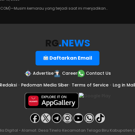
COM)—Musim kemarau yang terjadi saat ini menjadikan…
RG
.NEWS
Daftarkan Email
Advertise
Career
Contact Us
Redaksi
•
Pedoman Media Siber
•
Terms of Service
•
Log in Mai
a Digital • Alamat: Desa Tinelo Kecamatan Telaga Biru Kabupaten G