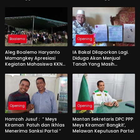
Boalemo
Opening
Aleg Boalemo Haryanto
IA Bakal Dilaporkan Lagi.
Mamangkey Apresiasi
Diduga Akan Menjual
Kegiatan Mahasiswa KKN
Tanah Yang Masih
PK UNG di Desa Tabongo
Berperkara
Opening
Opening
Hamzah Jusuf : “ Meys
Mantan Sekretaris DPC PPP
Kiraman Patuh dan Ikhlas
Meys Kiraman‘ Bangkit’,
Menerima Sanksi Partai “
Melawan Keputusan Partai