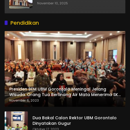
November 10, 2025
Pendidikan
Presiden BEM UBM Gorontalo Meningal Jelang
Wisuda. Orang Tua Berlinang Air Mata Menerima SKL
dan Pemasangan Salempang
November 6, 2023
Dua Bakal Calon Rektor UBM Gorontalo
Dinyatakan Gugur
Oktober 17, 2023