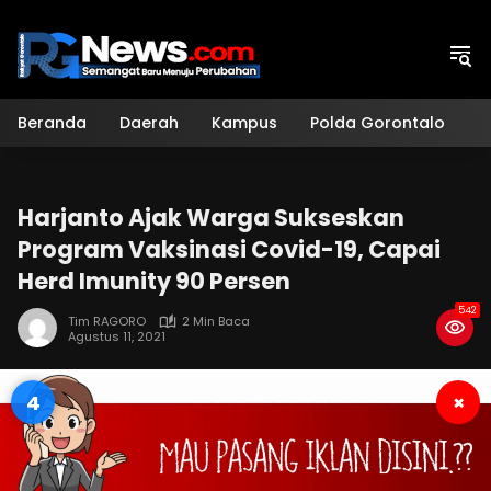
Langsung
ke
konten
Beranda
Daerah
Kampus
Polda Gorontalo
H
Harjanto Ajak Warga Sukseskan
Program Vaksinasi Covid-19, Capai
Herd Imunity 90 Persen
542
Tim RAGORO
2 Min Baca
Agustus 11, 2021
4
×