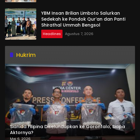
YBM Insan Brilian Limboto Salurkan
Sedekah ke Pondok Qur’an dan Panti
Shirathal Ummah Bengsol
Headlines
Agustus 7, 2026
Hukrim
Sianida Filipina Diselundupkan ke Gorontalo, Siapa
Aktornya?
Mei 6, 2026