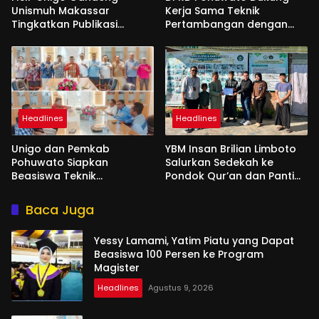
Unismuh Makassar
Kerja Sama Teknik
Tingkatkan Publikasi
Pertambangan dengan
Internasional
Unigo
Headlines
Headlines
Unigo dan Pemkab
YBM Insan Brilian Limboto
Pohuwato Siapkan
Salurkan Sedekah ke
Beasiswa Teknik
Pondok Qur’an dan Panti
Pertambangan
Shirathal Ummah Bengsol
Baca Juga
Yessy Lamami, Yatim Piatu yang Dapat
Beasiswa 100 Persen ke Program
Magister
Headlines
Agustus 9, 2026