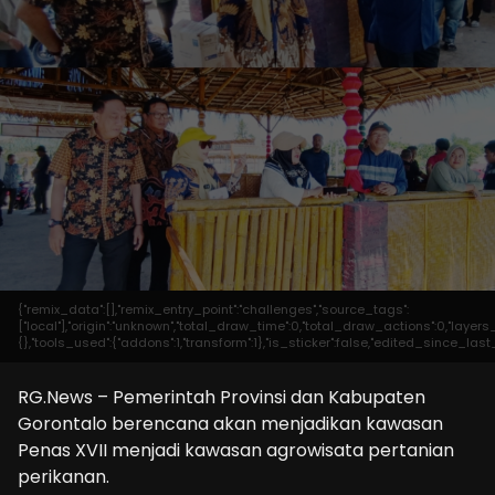
{"remix_data":[],"remix_entry_point":"challenges","source_tags":
["local"],"origin":"unknown","total_draw_time":0,"total_draw_actions":0,"laye
{},"tools_used":{"addons":1,"transform":1},"is_sticker":false,"edited_since_las
RG.News – Pemerintah Provinsi dan Kabupaten
Gorontalo berencana akan menjadikan kawasan
Penas XVII menjadi kawasan agrowisata pertanian
perikanan.