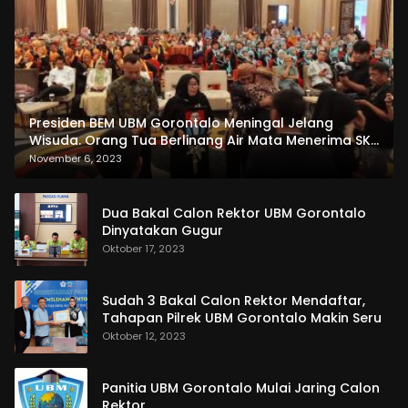
Presiden BEM UBM Gorontalo Meningal Jelang
Wisuda. Orang Tua Berlinang Air Mata Menerima SKL
dan Pemasangan Salempang
November 6, 2023
Dua Bakal Calon Rektor UBM Gorontalo
Dinyatakan Gugur
Oktober 17, 2023
Sudah 3 Bakal Calon Rektor Mendaftar,
Tahapan Pilrek UBM Gorontalo Makin Seru
Oktober 12, 2023
Panitia UBM Gorontalo Mulai Jaring Calon
Rektor