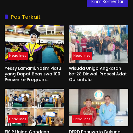
Pos Terkait
Headlines
Headlines
Yessy Lamami, Yatim Piatu
Wisuda Unigo Angkatan
yang Dapat Beasiswa 100
ke-28 Diawali Prosesi Adat
Persen ke Program
Gorontalo
Magister
Headlines
Headlines
FISIP Unigo Gandeng
DPRD Pohuwato Dukung