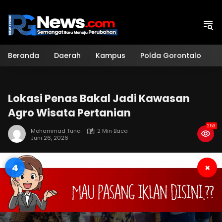
Langsung
ke
konten
Beranda
Daerah
Kampus
Polda Gorontalo
H
Lokasi Penas Bakal Jadi Kawasan
Agro Wisata Pertanian
253
Mohammad Tuna
2 Min Baca
Juni 26, 2026
4
×