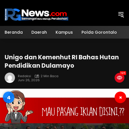
Langsung
ke
konten
Beranda
Daerah
Kampus
Polda Gorontalo
H
Unigo dan Kemenhut RI Bahas Hutan
Pendidikan Dulamayo
195
Redaksi
2 Min Baca
Juni 26, 2026
3
×