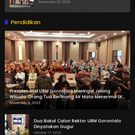
November 10, 2025
Pendidikan
Presiden BEM UBM Gorontalo Meningal Jelang
Wisuda. Orang Tua Berlinang Air Mata Menerima SKL
dan Pemasangan Salempang
November 6, 2023
Dua Bakal Calon Rektor UBM Gorontalo
Dinyatakan Gugur
Oktober 17, 2023