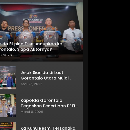
nida Filipina Diselundupkan ke
ontalo, Siapa Aktornya?
6, 2026
Jejak Sianida di Laut
Gorontalo Utara Mulai
Terkuak
April 23, 2026
Kapolda Gorontalo
Tegaskan Penertiban PETI
Terus Berjalan
Maret 8, 2026
Ka Kuhu Resmi Tersangka,