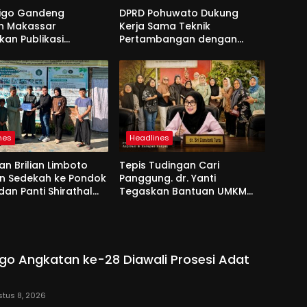
nigo Gandeng
DPRD Pohuwato Dukung
h Makassar
Kerja Sama Teknik
kan Publikasi
Pertambangan dengan
sional
Unigo
nes
Headlines
an Brilian Limboto
Tepis Tudingan Cari
an Sedekah ke Pondok
Panggung. dr. Yanti
dan Panti Shirathal
Tegaskan Bantuan UMKM
Bengsol
Aspirasi dan Harapan
Rakyat
go Angkatan ke-28 Diawali Prosesi Adat
tus 8, 2026