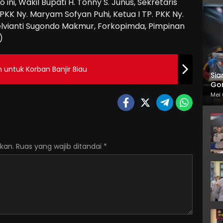
ni, Wakil Bupati H. Tonny S. Junus, Sekretaris
KK Ny. Maryam Sofyan Puhi, Ketua I TP. PKK Ny.
elvianti Sugondo Makmur, Forkopimda, Pimpinan
)
n untuk Korban Banjir Biau
Sia
Gor
Mei 
kan.
Ruas yang wajib ditandai
*