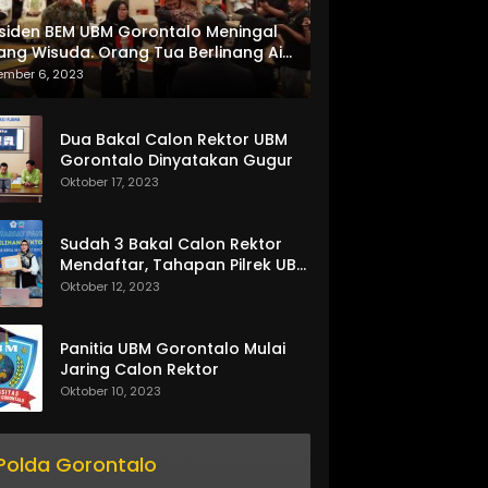
siden BEM UBM Gorontalo Meningal
ang Wisuda. Orang Tua Berlinang Air
ta Menerima SKL dan Pemasangan
ember 6, 2023
lempang
Dua Bakal Calon Rektor UBM
Gorontalo Dinyatakan Gugur
Oktober 17, 2023
Sudah 3 Bakal Calon Rektor
Mendaftar, Tahapan Pilrek UBM
Gorontalo Makin Seru
Oktober 12, 2023
Panitia UBM Gorontalo Mulai
Jaring Calon Rektor
Oktober 10, 2023
Polda Gorontalo