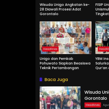
Wisuda Unigo Angkatan ke-
FISIP U
28 Diawali Prosesi Adat
Unismu
Gorontalo
Tingkat
Interna
Headlines
Headli
Unigo dan Pemkab
YBM Ins
Pohuwato Siapkan Beasiswa
Salurk
Teknik Pertambangan
Qur’an 
Ummah 
Baca Juga
Wisuda Uni
Gorontalo
Headlines
Agus