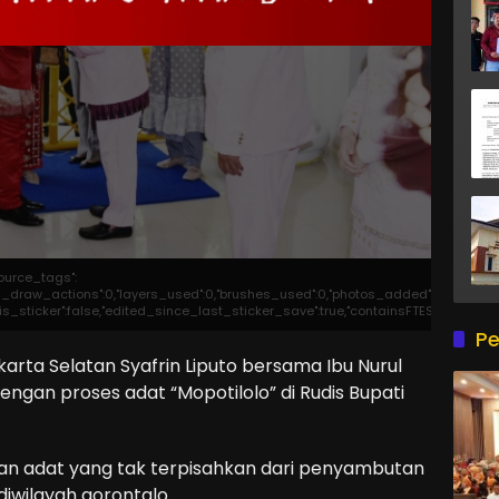
source_tags":
otal_draw_actions":0,"layers_used":0,"brushes_used":0,"photos_added":0,"total_ed
},"is_sticker":false,"edited_since_last_sticker_save":true,"containsFTESticker":fal
Pe
arta Selatan Syafrin Liputo bersama Ibu Nurul
ngan proses adat “Mopotilolo” di Rudis Bupati
ian adat yang tak terpisahkan dari penyambutan
iwilayah gorontalo.