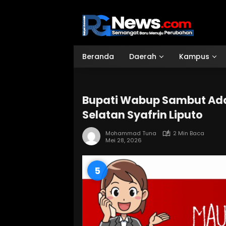
Langsung
ke
konten
Beranda
Daerah
Kampus
Bupati Wabup Sambut Ada
Selatan Syafrin Liputo
Mohammad Tuna
2 Min Baca
Mei 28, 2026
4