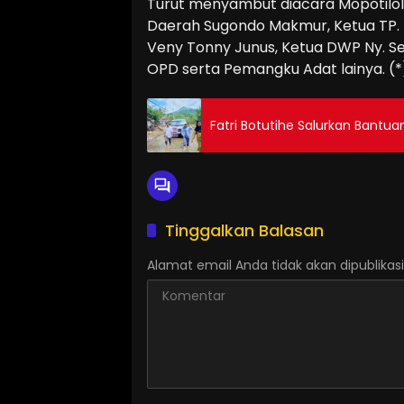
Turut menyambut diacara Mopotilolo i
Daerah Sugondo Makmur, Ketua TP. P
Veny Tonny Junus, Ketua DWP Ny. S
OPD serta Pemangku Adat lainya. (*
Fatri Botutihe Salurkan Bantua
Tinggalkan Balasan
Alamat email Anda tidak akan dipublikasi