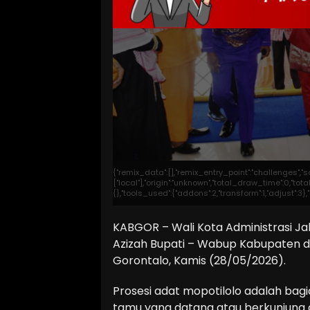
{"remix_data":[],"remix_entry_point":"challenges","
["local"],"origin":"unknown","total_draw_time":0,"t
{},"tools_used":{"addons":2,"transform":1,"adjust":3
KABGOR – Wali Kota Administrasi Jak
Azizah Bupati – Wabup Kabupaten de
Gorontalo, Kamis (28/05/2026).
Prosesi adat mopotilolo adalah bag
tamu yang datang atau berkunjung d