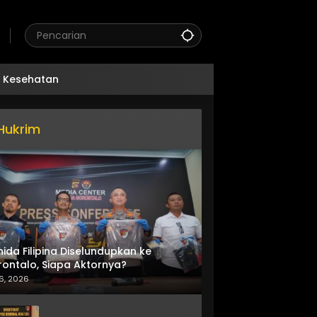
Kesehatan
Hukrim
nida Filipina Diselundupkan ke
ontalo, Siapa Aktornya?
6, 2026