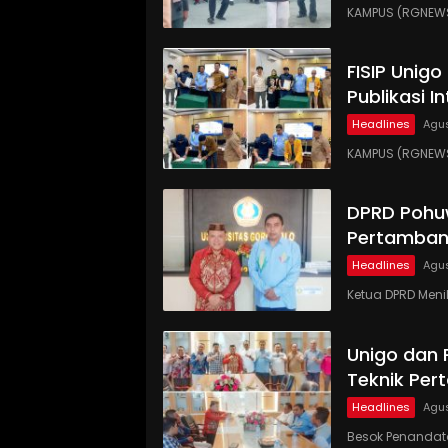
KAMPUS (RGNEWS
FISIP Unig
Publikasi I
Headlines
Agus
KAMPUS (RGNEWS.
DPRD Pohu
Pertamban
Headlines
Agus
Ketua DPRD Meni
Unigo dan
Teknik Pe
Headlines
Agus
Besok Penandat