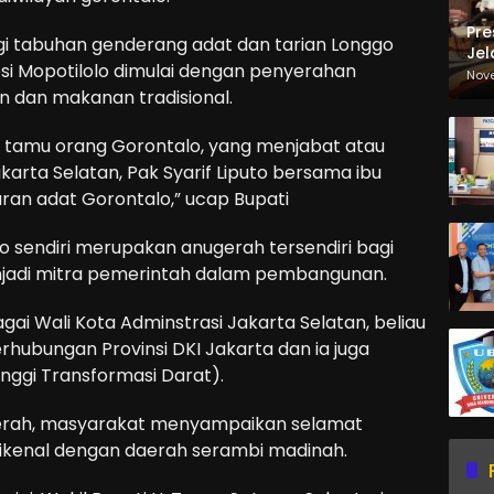
Pre
gi tabuhan genderang adat dan tarian Longgo
Jel
esi Mopotilolo dimulai dengan penyerahan
Ma
Nov
Sa
dan makanan tradisional.
tang tamu orang Gorontalo, yang menjabat atau
arta Selatan, Pak Syarif Liputo bersama ibu
ran adat Gorontalo,” ucap Bupati
o sendiri merupakan anugerah tersendiri bagi
jadi mitra pemerintah dalam pembangunan.
Wali Kota Adminstrasi Jakarta Selatan, beliau
erhubungan Provinsi DKI Jakarta dan ia juga
nggi Transformasi Darat).
erah, masyarakat menyampaikan selamat
ikenal dengan daerah serambi madinah.