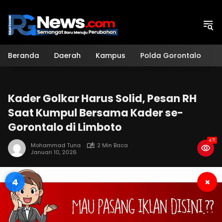
Langsung
ke
konten
Beranda
Daerah
Kampus
Polda Gorontalo
H
Kader Golkar Harus Solid, Pesan RH
Saat Kumpul Bersama Kader se-
Gorontalo di Limboto
471
Mohammad Tuna
2 Min Baca
Januari 10, 2026
4
×