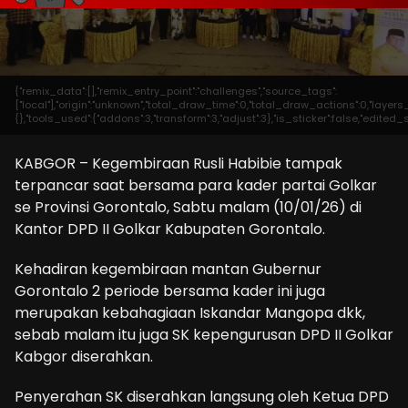
{"remix_data":[],"remix_entry_point":"challenges","source_tags":
["local"],"origin":"unknown","total_draw_time":0,"total_draw_actions":0,"laye
{},"tools_used":{"addons":3,"transform":3,"adjust":3},"is_sticker":false,"edite
KABGOR – Kegembiraan Rusli Habibie tampak
terpancar saat bersama para kader partai Golkar
se Provinsi Gorontalo, Sabtu malam (10/01/26) di
Kantor DPD II Golkar Kabupaten Gorontalo.
Kehadiran kegembiraan mantan Gubernur
Gorontalo 2 periode bersama kader ini juga
merupakan kebahagiaan Iskandar Mangopa dkk,
sebab malam itu juga SK kepengurusan DPD II Golkar
Kabgor diserahkan.
Penyerahan SK diserahkan langsung oleh Ketua DPD