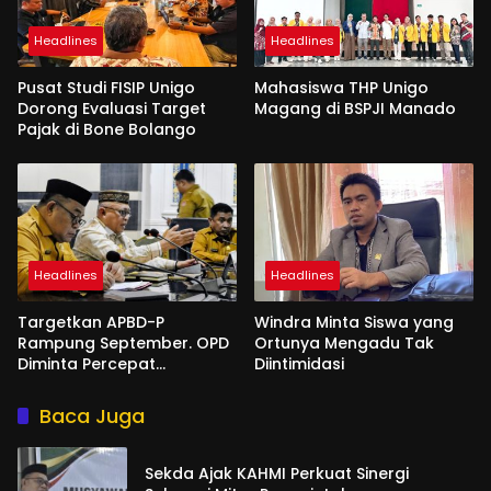
Headlines
Headlines
Pusat Studi FISIP Unigo
Mahasiswa THP Unigo
Dorong Evaluasi Target
Magang di BSPJI Manado
Pajak di Bone Bolango
Headlines
Headlines
Targetkan APBD-P
Windra Minta Siswa yang
Rampung September. OPD
Ortunya Mengadu Tak
Diminta Percepat
Diintimidasi
Penyusunan
Baca Juga
Sekda Ajak KAHMI Perkuat Sinergi