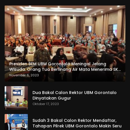
Presiden BEM UBM Gorontalo Meningal Jelang
Wisuda. Orang Tua Berlinang Air Mata Menerima SKL
dan Pemasangan Salempang
November 6, 2023
Dua Bakal Calon Rektor UBM Gorontalo
Dinyatakan Gugur
Oktober 17, 2023
Sudah 3 Bakal Calon Rektor Mendaftar,
Tahapan Pilrek UBM Gorontalo Makin Seru