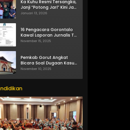
Ka Kuhu Resmi Tersangka,
Janji “Potong Jari” Kini Jadi
Bumerang
Januari 13, 2026
16 Pengacara Gorontalo
Kawal Laporan Jurnalis TV
One
November 15, 2025
Pemkab Gorut Angkat
Bicara Soal Dugaan Kasus
Asusila Oknum ASN
November 10, 2025
itor_actions":
}
ndidikan