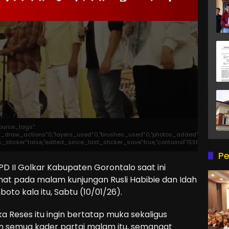
source_tags":
otal_draw_actions":0,"layers_used":0,"brushes_used":0,"photos_added":0,"total_ed
,"is_sticker":false,"edited_since_last_sticker_save":true,"containsFTESticker":false
Pe
 II Golkar Kabupaten Gorontalo saat ini
at pada malam kunjungan Rusli Habibie dan Idah
oto kala itu, Sabtu (10/01/26).
a Reses itu ingin bertatap muka sekaligus
n semua kader partai malam itu, semangat