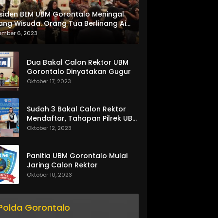
siden BEM UBM Gorontalo Meningal
ang Wisuda. Orang Tua Berlinang Air
ta Menerima SKL dan Pemasangan
ember 6, 2023
lempang
Dua Bakal Calon Rektor UBM
Gorontalo Dinyatakan Gugur
Oktober 17, 2023
Sudah 3 Bakal Calon Rektor
Mendaftar, Tahapan Pilrek UBM
Gorontalo Makin Seru
Oktober 12, 2023
Panitia UBM Gorontalo Mulai
Jaring Calon Rektor
Oktober 10, 2023
Polda Gorontalo