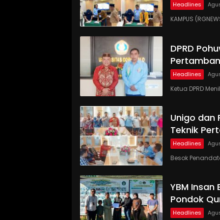
Headlines
Agus
KAMPUS (RGNEWS.
DPRD Pohu
Pertamban
Headlines
Agus
Ketua DPRD Meni
Unigo dan
Teknik Pe
Headlines
Agus
Besok Penandat
YBM Insan 
Pondok Qur
Headlines
Agus