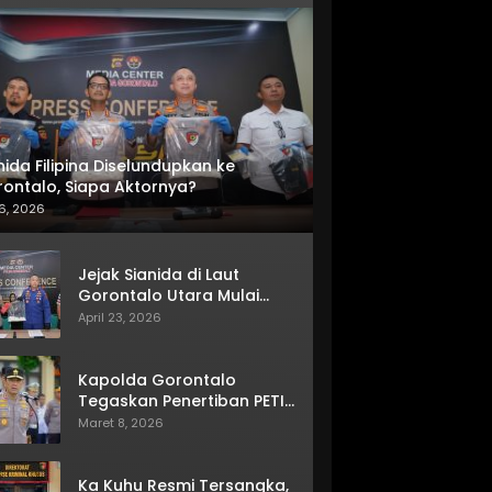
nida Filipina Diselundupkan ke
ontalo, Siapa Aktornya?
6, 2026
Jejak Sianida di Laut
Gorontalo Utara Mulai
Terkuak
April 23, 2026
Kapolda Gorontalo
Tegaskan Penertiban PETI
Terus Berjalan
Maret 8, 2026
Ka Kuhu Resmi Tersangka,