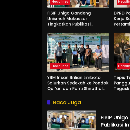
Headlines
Headli
FISIP Unigo Gandeng
DPRD P
Unismuh Makassar
Kerja S
Tingkatkan Publikasi
Pertam
Internasional
Unigo
Headlines
Headli
YBM Insan Brilian Limboto
Tepis T
Salurkan Sedekah ke Pondok
Panggun
Qur’an dan Panti Shirathal
Tegask
Ummah Bengsol
Aspira
Rakyat
Baca Juga
FISIP Unig
Publikasi I