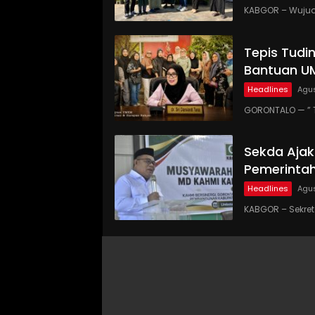
KABGOR – Wujud
Tepis Tudi
Bantuan UM
Headlines
Agus
GORONTALO — ” 
Sekda Ajak
Pemerinta
Headlines
Agus
KABGOR – Sekre