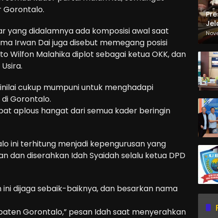
 Gorontalo.
Pre
Jel
dar yang didalamnya ada komposisi awal saat
Ma
Nov
Sa
ama Irwan Dai juga disebut memegang posisi
huto Wilfon Malahika diplot sebagai ketua OKK, dan
Usira.
 dinilai cukup mumpuni untuk menghadapi
 di Gorontalo.
at aplous hangat dari semua kader beringin
lo ini terhitung menjadi kepengurusan yang
n dan diserahkan Idah Syaidah selalu ketua DPD
ini dijaga sebaik-baiknya, dan besarkan nama
upaten Gorontalo,” pesan Idah saat menyerahkan