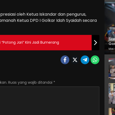
presiasi oleh Ketua Iskandar dan pengurus,
amanah Ketua DPD I Golkar Idah Syaidah secara
Sia
 “Potong Jari” Kini Jadi Bumerang
Gor
Mei 
kan.
Ruas yang wajib ditandai
*