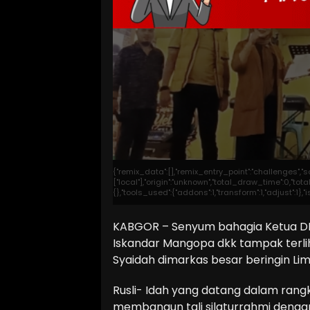
{"remix_data":[],"remix_entry_point":"challenges","
["local"],"origin":"unknown","total_draw_time":0,"t
{},"tools_used":{"addons":1,"transform":1,"adjust":1}
KABGOR – Senyum bahagia Ketua DPD
Iskandar Mangopa dkk tampak terlih
Syaidah dimarkas besar beringin Limb
Rusli- Idah yang datang dalam rangk
membangun tali silaturrahmi denga