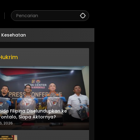
Kesehatan
Hukrim
nida Filipina Diselundupkan ke
ontalo, Siapa Aktornya?
6, 2026