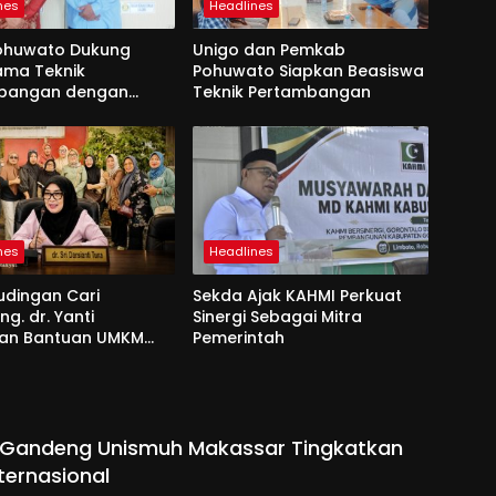
nes
Headlines
ohuwato Dukung
Unigo dan Pemkab
ama Teknik
Pohuwato Siapkan Beasiswa
bangan dengan
Teknik Pertambangan
nes
Headlines
udingan Cari
Sekda Ajak KAHMI Perkuat
g. dr. Yanti
Sinergi Sebagai Mitra
an Bantuan UMKM
Pemerintah
si dan Harapan
o Gandeng Unismuh Makassar Tingkatkan
nternasional