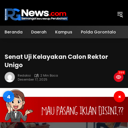
Langsung
ke
konten
Beranda
Daerah
Kampus
Polda Gorontalo
H
Senat Uji Kelayakan Calon Rektor
Unigo
399
Redaksi
2 Min Baca
Desember 17, 2025
3
×