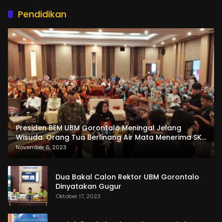
Pendidikan
Presiden BEM UBM Gorontalo Meningal Jelang
Wisuda. Orang Tua Berlinang Air Mata Menerima SKL
dan Pemasangan Salempang
November 6, 2023
Dua Bakal Calon Rektor UBM Gorontalo
Dinyatakan Gugur
Oktober 17, 2023