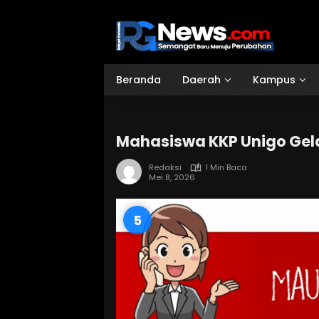
Langsung
ke
konten
Beranda
Daerah
Kampus
Mahasiswa KKP Unigo Gel
Redaksi
1 Min Baca
Mei 8, 2026
3