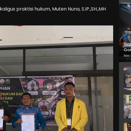
igus praktisi hukum, Muten Nuna, S.IP.,SH.,MH
Sia
Gor
Mei 