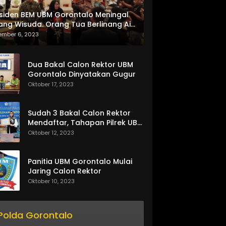
siden BEM UBM Gorontalo Meningal
ang Wisuda. Orang Tua Berlinang Air
ta Menerima SKL dan Pemasangan
ember 6, 2023
lempang
Dua Bakal Calon Rektor UBM
Gorontalo Dinyatakan Gugur
Oktober 17, 2023
Sudah 3 Bakal Calon Rektor
Mendaftar, Tahapan Pilrek UBM
Gorontalo Makin Seru
Oktober 12, 2023
Panitia UBM Gorontalo Mulai
Jaring Calon Rektor
Oktober 10, 2023
Polda Gorontalo