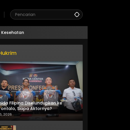
Kesehatan
Hukrim
nida Filipina Diselundupkan ke
ontalo, Siapa Aktornya?
6, 2026