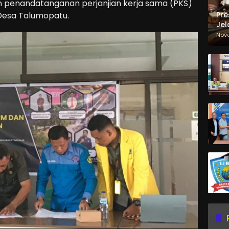
n penandatanganan perjanjian kerja sama (PKS)
 Desa Talumopatu.
Pre
Jel
Ma
Nov
Sa