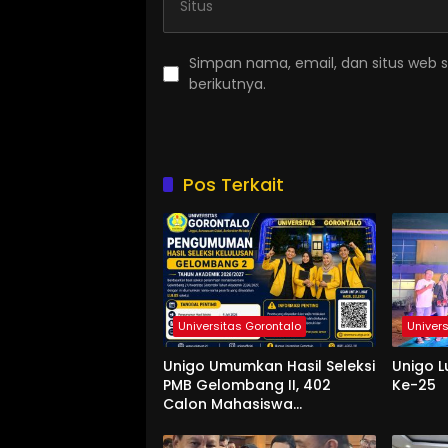
Simpan nama, email, dan situs web 
berikutnya.
Pos Terkait
Universitas Gorontalo
Univer
Unigo Umumkan Hasil Seleksi
Unigo L
PMB Gelombang II, 402
Ke-25
Calon Mahasiswa
Dinyatakan Lulus