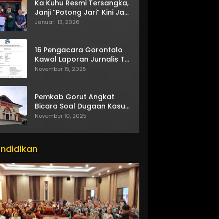
Ka Kuhu Resmi Tersangka,
Janji “Potong Jari” Kini Jadi
Bumerang
Januari 13, 2026
16 Pengacara Gorontalo
Kawal Laporan Jurnalis TV
One
November 15, 2025
Pemkab Gorut Angkat
Bicara Soal Dugaan Kasus
Asusila Oknum ASN
November 10, 2025
ndidikan