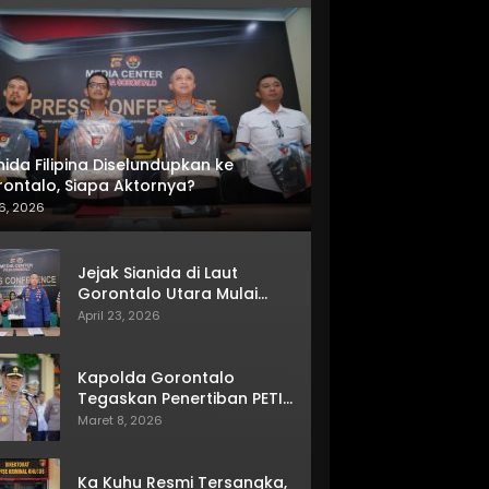
nida Filipina Diselundupkan ke
ontalo, Siapa Aktornya?
6, 2026
Jejak Sianida di Laut
Gorontalo Utara Mulai
Terkuak
April 23, 2026
Kapolda Gorontalo
Tegaskan Penertiban PETI
Terus Berjalan
Maret 8, 2026
Ka Kuhu Resmi Tersangka,