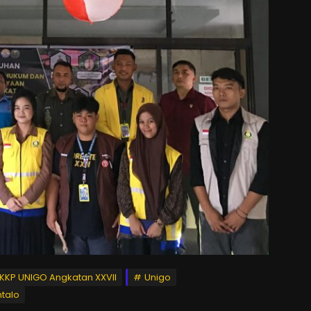
KKP UNIGO Angkatan XXVII
Unigo
talo