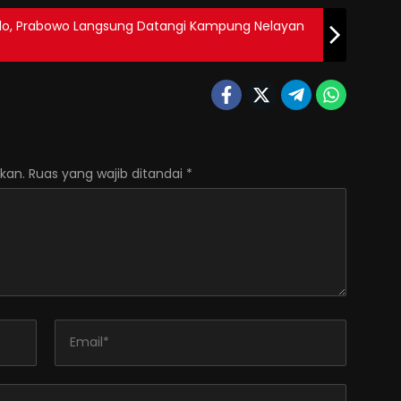
alo, Prabowo Langsung Datangi Kampung Nelayan
kan.
Ruas yang wajib ditandai
*