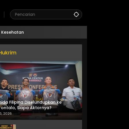
Kesehatan
Hukrim
nida Filipina Diselundupkan ke
ontalo, Siapa Aktornya?
6, 2026