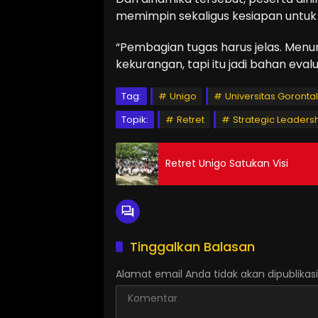
memimpin sekaligus kesiapan untuk 
“Pembagian tugas harus jelas. Menu
kekurangan, tapi itu jadi bahan evalu
Tag:
Unigo
Universitas Goronta
Topik:
Retret
Strategic Leaders
Retret Unigo Satukan Visi
Tinggalkan Balasan
Alamat email Anda tidak akan dipublikasi