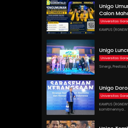
Unigo Umum
Calon Maha
Universitas Goro
KAMPUS (RGNEWS
Unigo Lunc
Universitas Goro
Sinergi, Presta
Unigo Doro
Universitas Goro
KAMPUS (RGNEWS
komitmennya…