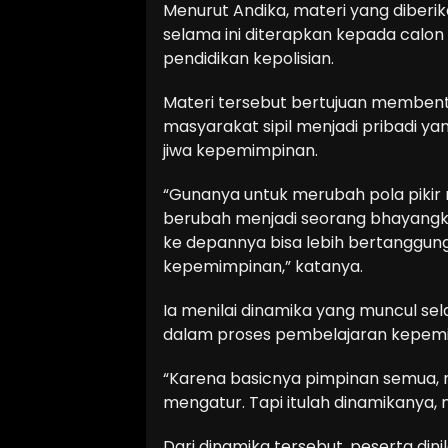
Menurut Andika, materi yang diber
selama ini diterapkan kepada calon
pendidikan kepolisian.
Materi tersebut bertujuan membentu
masyarakat sipil menjadi pribadi yan
jiwa kepemimpinan.
“Gunanya untuk merubah pola pikir m
berubah menjadi seorang bhayangka
ke depannya bisa lebih bertanggung
kepemimpinan,” katanya.
Ia menilai dinamika yang muncul sel
dalam proses pembelajaran kepemi
“Karena basicnya pimpinan semua,
mengatur. Tapi itulah dinamikanya, m
Dari dinamika tersebut, peserta d