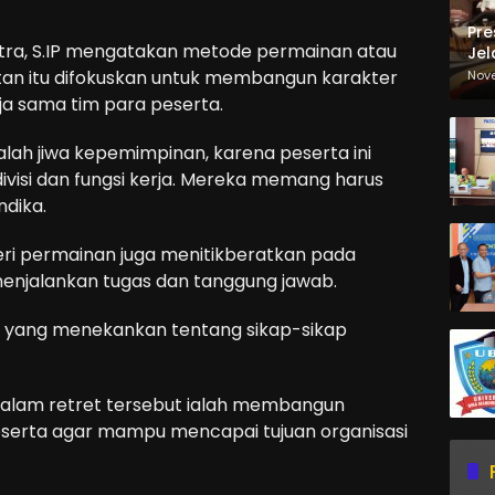
Pre
 Putra, S.IP mengatakan metode permainan atau
Jel
Ma
an itu difokuskan untuk membangun karakter
Nov
Sa
ja sama tim para peserta.
alah jiwa kepemimpinan, karena peserta ini
ivisi dan fungsi kerja. Mereka memang harus
ndika.
eri permainan juga menitikberatkan pada
menjalankan tugas dan tanggung jawab.
 yang menekankan tentang sikap-sikap
 dalam retret tersebut ialah membangun
serta agar mampu mencapai tujuan organisasi