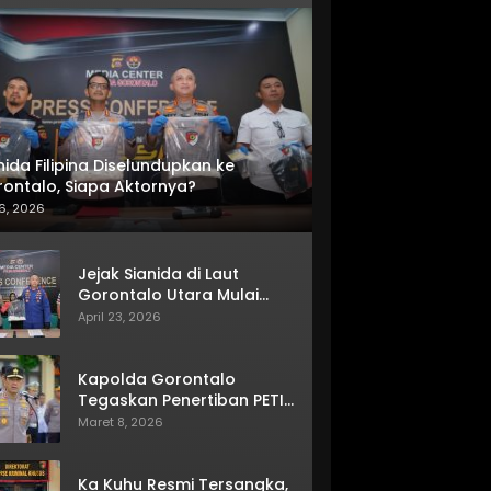
nida Filipina Diselundupkan ke
ontalo, Siapa Aktornya?
6, 2026
Jejak Sianida di Laut
Gorontalo Utara Mulai
Terkuak
April 23, 2026
Kapolda Gorontalo
Tegaskan Penertiban PETI
Terus Berjalan
Maret 8, 2026
Ka Kuhu Resmi Tersangka,