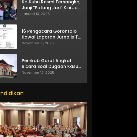
Ka Kuhu Resmi Tersangka,
Janji “Potong Jari” Kini Jadi
Bumerang
Januari 13, 2026
16 Pengacara Gorontalo
Kawal Laporan Jurnalis TV
One
November 15, 2025
Pemkab Gorut Angkat
Bicara Soal Dugaan Kasus
Asusila Oknum ASN
November 10, 2025
ndidikan