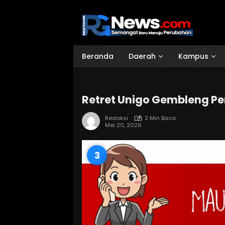
Langsung
ke
konten
Beranda
Daerah
Kampus
Retret Unigo Gembleng P
Redaksi
2 Min Baca
Mei 20, 2026
2