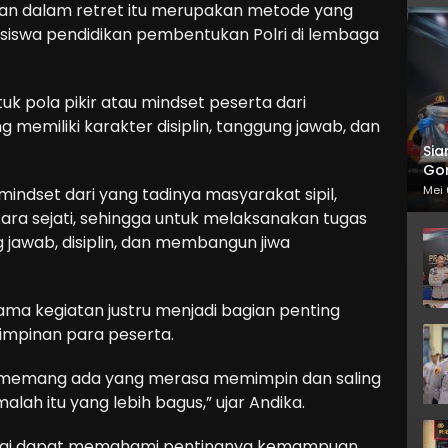
ikan dalam retret itu merupakan metode yang
 siswa pendidikan pembentukan Polri di lembaga
k pola pikir atau mindset peserta dari
g memiliki karakter disiplin, tanggung jawab, dan
Sia
Gor
Mei 
indset dari yang tadinya masyarakat sipil,
ra sejati, sehingga untuk melaksanakan tugas
 jawab, disiplin, dan membangun jiwa
ama kegiatan justru menjadi bagian penting
mpinan para peserta.
 memang ada yang merasa memimpin dan saling
alah itu yang lebih bagus,” ujar Andika.
inilai dapat memahami pentingnya kemampuan