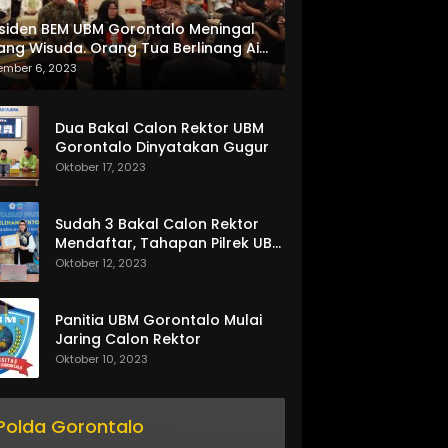
siden BEM UBM Gorontalo Meningal
ang Wisuda. Orang Tua Berlinang Air
ta Menerima SKL dan Pemasangan
ember 6, 2023
lempang
Dua Bakal Calon Rektor UBM
Gorontalo Dinyatakan Gugur
Oktober 17, 2023
Sudah 3 Bakal Calon Rektor
Mendaftar, Tahapan Pilrek UBM
Gorontalo Makin Seru
Oktober 12, 2023
Panitia UBM Gorontalo Mulai
Jaring Calon Rektor
Oktober 10, 2023
Polda Gorontalo