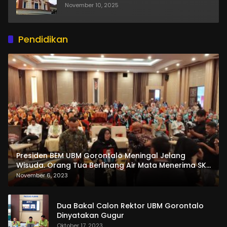
November 10, 2025
Pendidikan
Presiden BEM UBM Gorontalo Meningal Jelang
Wisuda. Orang Tua Berlinang Air Mata Menerima SKL
dan Pemasangan Salempang
November 6, 2023
Dua Bakal Calon Rektor UBM Gorontalo
Dinyatakan Gugur
Oktober 17, 2023