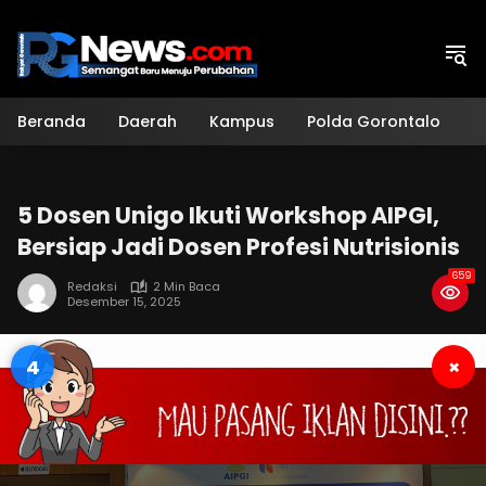
Langsung
ke
konten
Beranda
Daerah
Kampus
Polda Gorontalo
H
5 Dosen Unigo Ikuti Workshop AIPGI,
Bersiap Jadi Dosen Profesi Nutrisionis
659
Redaksi
2 Min Baca
Desember 15, 2025
3
×