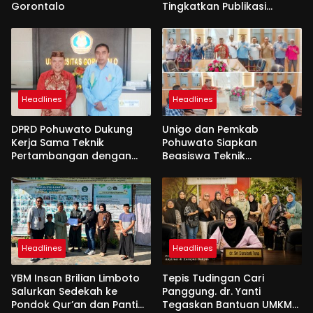
Gorontalo
Tingkatkan Publikasi
Internasional
Headlines
Headlines
DPRD Pohuwato Dukung
Unigo dan Pemkab
Kerja Sama Teknik
Pohuwato Siapkan
Pertambangan dengan
Beasiswa Teknik
Unigo
Pertambangan
Headlines
Headlines
YBM Insan Brilian Limboto
Tepis Tudingan Cari
Salurkan Sedekah ke
Panggung. dr. Yanti
Pondok Qur’an dan Panti
Tegaskan Bantuan UMKM