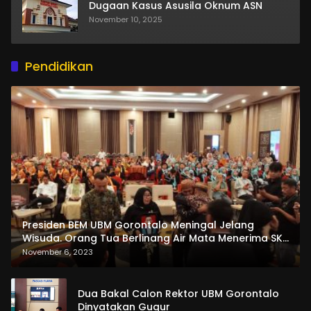
Dugaan Kasus Asusila Oknum ASN
November 10, 2025
Pendidikan
Presiden BEM UBM Gorontalo Meningal Jelang
Wisuda. Orang Tua Berlinang Air Mata Menerima SKL
dan Pemasangan Salempang
November 6, 2023
Dua Bakal Calon Rektor UBM Gorontalo
Dinyatakan Gugur