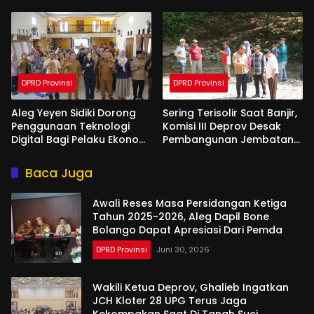
Reses Aleg
Garuda di Gorut
DPRD Provinsi
DPRD Provinsi
Aleg Yeyen Sidiki Dorong
Sering Terisolir Saat Banjir,
Penggunaan Teknologi
Komisi III Deprov Desak
Digital Bagi Pelaku Ekonomi
Pembangunan Jembatan
Di Bone Bolango
Gantung di Desa Modelidu
Baca Juga
Awali Reses Masa Persidangan Ketiga
Tahun 2025-2026, Aleg Dapil Bone
Bolango Dapat Apresiasi Dari Pemda
DPRD Provinsi
Juni 30, 2026
Wakili Ketua Deprov, Ghalieb Ingatkan
JCH Kloter 28 UPG Terus Jaga
Kekompakan Saat Di Tanah Suci