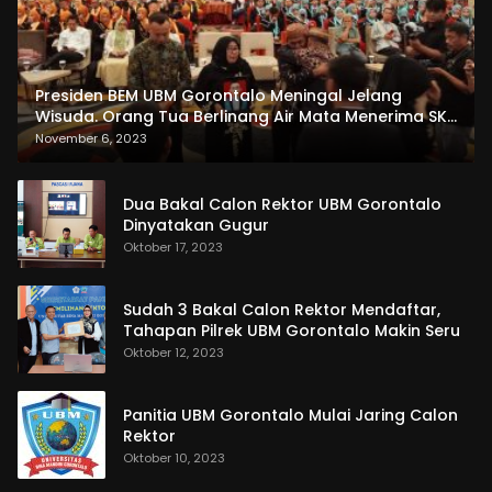
Presiden BEM UBM Gorontalo Meningal Jelang
Wisuda. Orang Tua Berlinang Air Mata Menerima SKL
dan Pemasangan Salempang
November 6, 2023
Dua Bakal Calon Rektor UBM Gorontalo
Dinyatakan Gugur
Oktober 17, 2023
Sudah 3 Bakal Calon Rektor Mendaftar,
Tahapan Pilrek UBM Gorontalo Makin Seru
Oktober 12, 2023
Panitia UBM Gorontalo Mulai Jaring Calon
Rektor
Oktober 10, 2023