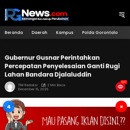
Langsung
ke
konten
Beranda
Daerah
Kampus
Polda Gorontalo
H
Gubernur Gusnar Perintahkan
Percepatan Penyelesaian Ganti Rugi
Lahan Bandara Djalaluddin
637
TIM Redaksi
2 Min Baca
Desember 15, 2025
3
×