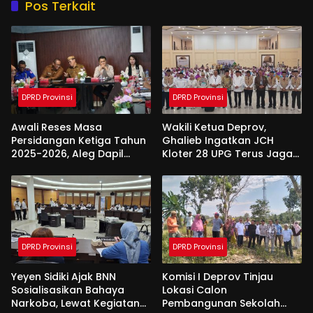
Pos Terkait
DPRD Provinsi
DPRD Provinsi
Awali Reses Masa
Wakili Ketua Deprov,
Persidangan Ketiga Tahun
Ghalieb Ingatkan JCH
2025-2026, Aleg Dapil
Kloter 28 UPG Terus Jaga
Bone Bolango Dapat
Kekompakan Saat Di
Apresiasi Dari Pemda
Tanah Suci
DPRD Provinsi
DPRD Provinsi
Yeyen Sidiki Ajak BNN
Komisi I Deprov Tinjau
Sosialisasikan Bahaya
Lokasi Calon
Narkoba, Lewat Kegiatan
Pembangunan Sekolah