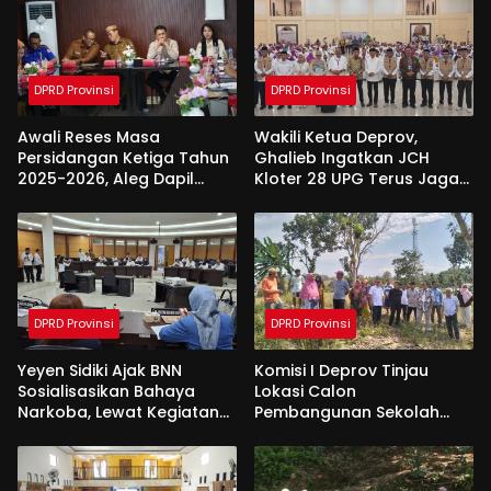
DPRD Provinsi
DPRD Provinsi
Awali Reses Masa
Wakili Ketua Deprov,
Persidangan Ketiga Tahun
Ghalieb Ingatkan JCH
2025-2026, Aleg Dapil
Kloter 28 UPG Terus Jaga
Bone Bolango Dapat
Kekompakan Saat Di
Apresiasi Dari Pemda
Tanah Suci
DPRD Provinsi
DPRD Provinsi
Yeyen Sidiki Ajak BNN
Komisi I Deprov Tinjau
Sosialisasikan Bahaya
Lokasi Calon
Narkoba, Lewat Kegiatan
Pembangunan Sekolah
Reses Aleg
Garuda di Gorut