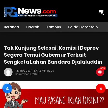
Langsung
ke
konten
Beranda
Daerah
Kampus
Polda Gorontalo
H
Tak Kunjung Selesai, Komisi I Deprov
Segera Temui Gubernur Terkait
Sengketa Lahan Bandara Djalaluddin
409
TIM Redaksi
2 Min Baca
Desember 9, 2025
3
×