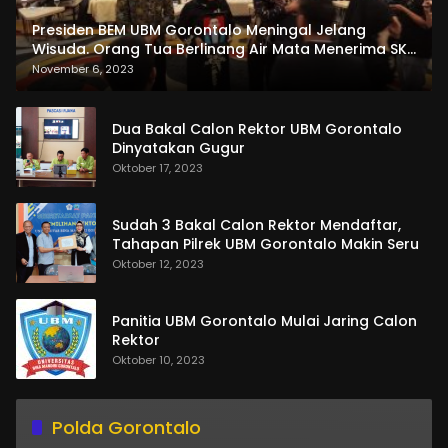
Presiden BEM UBM Gorontalo Meningal Jelang
Wisuda. Orang Tua Berlinang Air Mata Menerima SKL
dan Pemasangan Salempang
November 6, 2023
Dua Bakal Calon Rektor UBM Gorontalo
Dinyatakan Gugur
Oktober 17, 2023
Sudah 3 Bakal Calon Rektor Mendaftar,
Tahapan Pilrek UBM Gorontalo Makin Seru
Oktober 12, 2023
Panitia UBM Gorontalo Mulai Jaring Calon
Rektor
Oktober 10, 2023
Polda Gorontalo