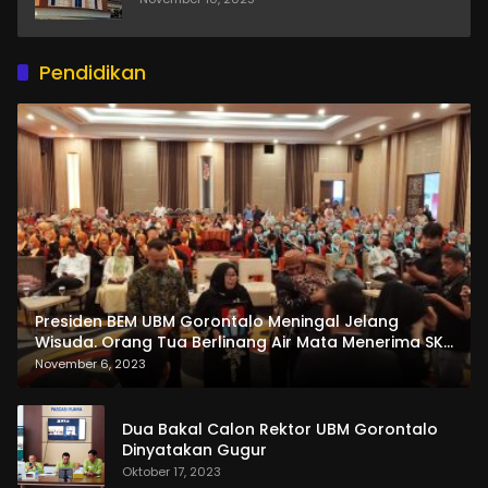
Pendidikan
Presiden BEM UBM Gorontalo Meningal Jelang
Wisuda. Orang Tua Berlinang Air Mata Menerima SKL
dan Pemasangan Salempang
November 6, 2023
Dua Bakal Calon Rektor UBM Gorontalo
Dinyatakan Gugur
Oktober 17, 2023