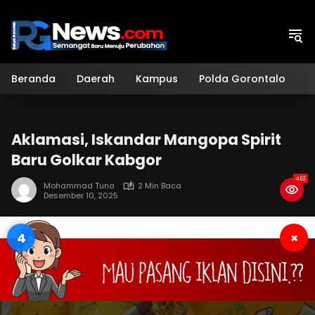
Langsung
ke
konten
Beranda
Daerah
Kampus
Polda Gorontalo
H
Aklamasi, Iskandar Mangopa Spirit
Baru Golkar Kabgor
461
Mohammad Tuna
2 Min Baca
Desember 10, 2025
3
×