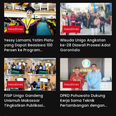
Headlines
Headlines
Yessy Lamami, Yatim Piatu
Wisuda Unigo Angkatan
yang Dapat Beasiswa 100
ke-28 Diawali Prosesi Adat
Persen ke Program
Gorontalo
Magister
Headlines
Headlines
FISIP Unigo Gandeng
DPRD Pohuwato Dukung
Unismuh Makassar
Kerja Sama Teknik
Tingkatkan Publikasi
Pertambangan dengan
Internasional
Unigo