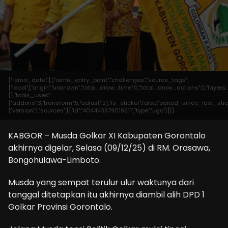
{"remix_data":[],"remix_entry_point":"challenges","source_tags":
["local"],"origin":"unknown","total_draw_time":0,"total_draw_actions":0,"laye
{},"tools_used":
{"addons":3,"transform":5,"adjust":2},"is_sticker":false,"edited_since_last_st
{"version":1,"sources":[{"id":"404443979019211","type":"ugc"}]}}
KABGOR – Musda Golkar XI Kabupaten Gorontalo
akhirnya digelar, Selasa (09/12/25) di RM. Orasawa,
Bongohulawa-Limboto.
Musda yang sempat terulur ulur waktunya dari
tanggal ditetapkan itu akhirnya diambil alih DPD 1
Golkar Provinsi Gorontalo.