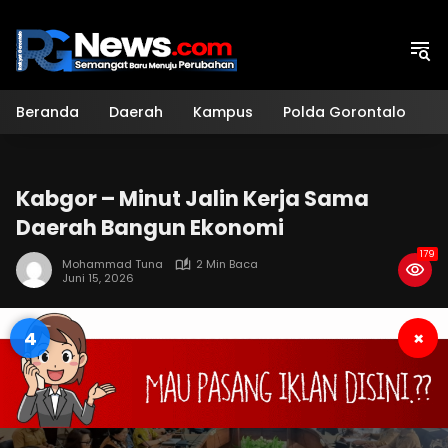
Langsung
ke
konten
Beranda
Daerah
Kampus
Polda Gorontalo
H
Kabgor – Minut Jalin Kerja Sama
Daerah Bangun Ekonomi
179
Mohammad Tuna
2 Min Baca
Juni 15, 2026
4
×