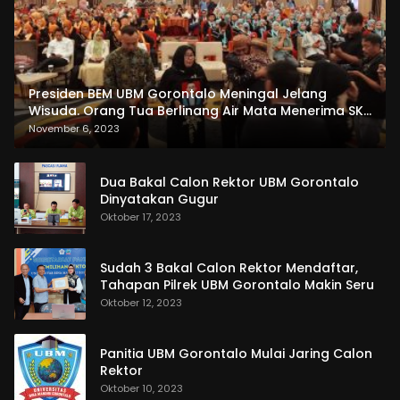
Presiden BEM UBM Gorontalo Meningal Jelang
Wisuda. Orang Tua Berlinang Air Mata Menerima SKL
dan Pemasangan Salempang
November 6, 2023
Dua Bakal Calon Rektor UBM Gorontalo
Dinyatakan Gugur
Oktober 17, 2023
Sudah 3 Bakal Calon Rektor Mendaftar,
Tahapan Pilrek UBM Gorontalo Makin Seru
Oktober 12, 2023
Panitia UBM Gorontalo Mulai Jaring Calon
Rektor
Oktober 10, 2023