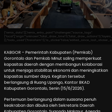
{"remix_data":[],"remix_entry_point":"challenges","source_tags":
["local"],"origin":"unknown","total_draw_time":0,"total_draw_actions":0,"laye
{},"tools_used":{"transform":1},"is_sticker":false,"edited_since_last_sticker_s
KABGOR – Pemerintah Kabupaten (Pemkab)
Gorontalo dan Pemkab Minut saling memperkuat
kapasitas daerah dengan membangun kolaborasi
untuk menjaga stabilitas ekonomi dan meningkatkan
kapasitas sumber daya. Kegitan tersebut
berlangsung di Ruang Upango, Kantor BKAD
Kabupaten Gorontalo, Senin (15/6/2026).
Pertemuan berlangsung dalam suasana penuh
keakraban dan dibuka oleh Sekretaris Daerah
Kabupaten Gorontalo, Sugondo Makmur. Agenda