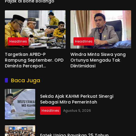
Pajak di Bone Bolango
Headlines
Headlines
Targetkan APBD-P
Windra Minta Siswa yang
Rampung September. OPD
Ortunya Mengadu Tak
Diminta Percepat
Diintimidasi
Penyusunan
Baca Juga
Sekda Ajak KAHMI Perkuat Sinergi
Sebagai Mitra Pemerintah
Headlines
Agustus 5, 2026
Fatek Unigo Rayakan 25 Tahun