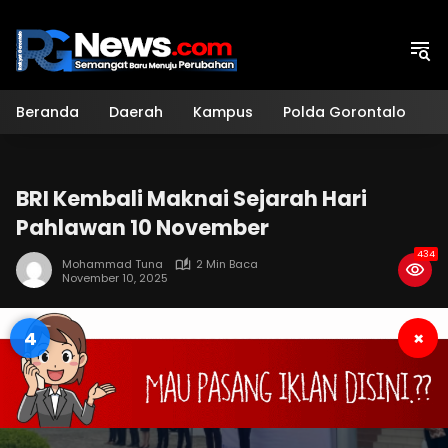
Langsung
ke
konten
Beranda
Daerah
Kampus
Polda Gorontalo
H
BRI Kembali Maknai Sejarah Hari
Pahlawan 10 November
434
Mohammad Tuna
2 Min Baca
November 10, 2025
4
×