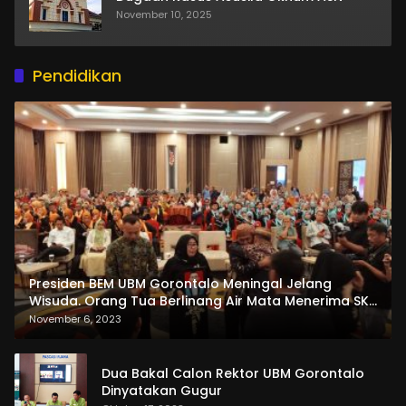
November 10, 2025
Pendidikan
Presiden BEM UBM Gorontalo Meningal Jelang
Wisuda. Orang Tua Berlinang Air Mata Menerima SKL
dan Pemasangan Salempang
November 6, 2023
Dua Bakal Calon Rektor UBM Gorontalo
Dinyatakan Gugur