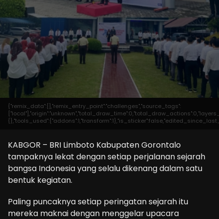
{"remix_data":[],"remix_entry_point":"challenges","source_tags":
["local"],"origin":"unknown","total_draw_time":0,"total_draw_actions":0,"laye
{},"tools_used":{"addons":1,"transform":1},"is_sticker":false,"edited_since_las
KABGOR – BRI Limboto Kabupaten Gorontalo
tampaknya lekat dengan setiap perjalanan sejarah
bangsa Indonesia yang selalu dikenang dalam satu
bentuk kegiatan.
Paling puncaknya setiap peringatan sejarah itu
mereka maknai dengan menggelar upacara