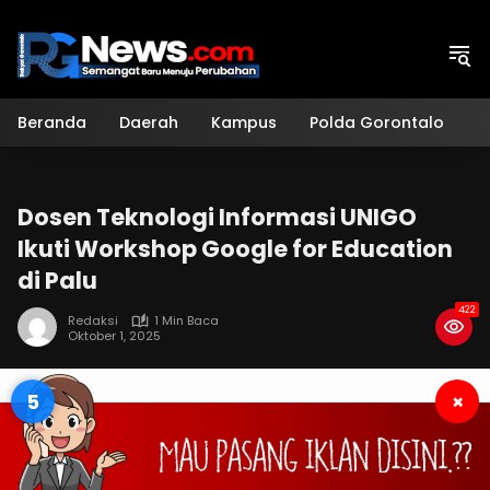
Langsung
ke
konten
Beranda
Daerah
Kampus
Polda Gorontalo
H
Dosen Teknologi Informasi UNIGO
Ikuti Workshop Google for Education
di Palu
422
Redaksi
1 Min Baca
Oktober 1, 2025
4
×