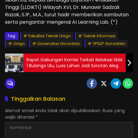
Tinggi (LLDIKTI) Wilayah XVI, Dr. Munawir Sadzali
Razak, S.IP., M.A., turut hadir memberikan sambutan
serta pengantar mengenai AI Learning Lab. (*)
Tag:
Fakultas Teknik Unigo
Teknik Informasi
Unigo
Universitas Gorontalo
YPDLP Gorontalo
Rapat Gabungan Komisi Terkait Relokasi SMA
1 Bulango Ulu, Luas Lahan Jadi Sorotan Aleg
Tinggalkan Balasan
Alamat email Anda tidak akan dipublikasikan.
Ruas yang
wajib ditandai
*