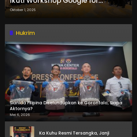
Ikuti Workshop Google for
Education di Palu
Oktober 1, 2025
Hukrim
Sianida Filipina Diselundupkan ke Gorontalo, Siapa
Aktornya?
Mei 6, 2026
Ka Kuhu Resmi Tersangka, Janji