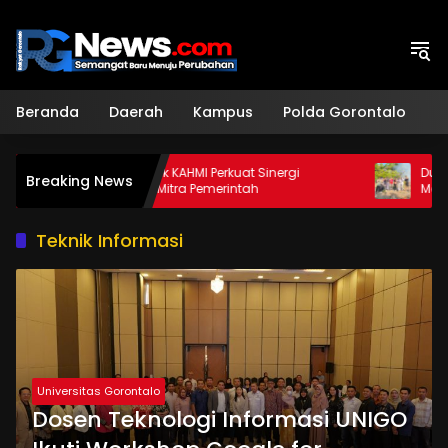
Langsung
ke
konten
Beranda
Daerah
Kampus
Polda Gorontalo
H
Sekda Ajak KAHMI Perkuat Sinergi
Dukung Ketah
Breaking News
Sebagai Mitra Pemerintah
Mahasiswa K
Apotek Hidup
Teknik Informasi
Universitas Gorontalo
Dosen Teknologi Informasi UNIGO