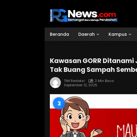
Langsung
ke
konten
Beranda
Daerah
Kampus
Kawasan GORR Ditanami 
Tak Buang Sampah Semb
TIM Redaksi
2 Min Baca
September 12, 2025
2