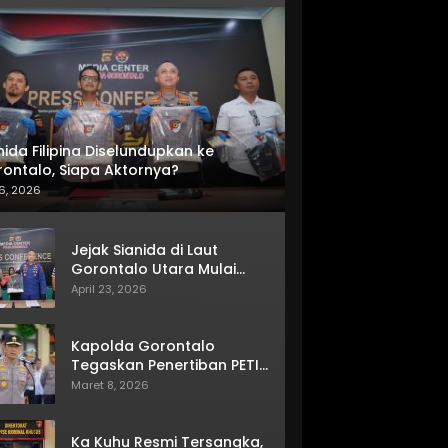
nida Filipina Diselundupkan ke
ontalo, Siapa Aktornya?
6, 2026
Jejak Sianida di Laut
Gorontalo Utara Mulai
Terkuak
April 23, 2026
Kapolda Gorontalo
Tegaskan Penertiban PETI
Terus Berjalan
Maret 8, 2026
Ka Kuhu Resmi Tersangka,