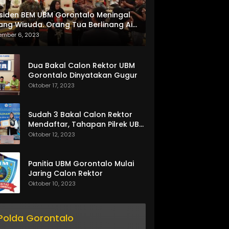
siden BEM UBM Gorontalo Meningal
ang Wisuda. Orang Tua Berlinang Air
ta Menerima SKL dan Pemasangan
ember 6, 2023
lempang
Dua Bakal Calon Rektor UBM
Gorontalo Dinyatakan Gugur
Oktober 17, 2023
Sudah 3 Bakal Calon Rektor
Mendaftar, Tahapan Pilrek UBM
Gorontalo Makin Seru
Oktober 12, 2023
Panitia UBM Gorontalo Mulai
Jaring Calon Rektor
Oktober 10, 2023
Polda Gorontalo