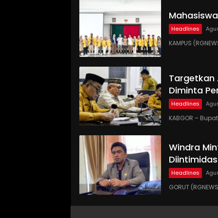
Mahasiswa
Headlines
Agus
KAMPUS (RGNEWS
Targetkan
Diminta Pe
Headlines
Agus
KABGOR – Bupati
Windra Min
Diintimidas
Headlines
Agus
GORUT (RGNEWS.