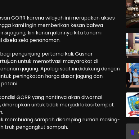
Pre
Jel
san GORR karena wilayah ini merupakan akses
Ma
Nov
hingga kami ingin memberikan kesan bahwa
Sa
nsi jagung, kiri kanan jalannya kita tanami
l disela sela penanaman.
agi pengunjung pertama kali, Gusnar
tujuan untuk memotivasi masyarakat di
enanam jagung. Apalagi saat ini didukung dengan
untuk peningkatan harga dasar jagung dan
petani.
kondisi GORR yang nantinya akan diwarnai
diharapkan untuk tidak menjadi lokasi tempat
n.
ntuk membuang sampah disamping rumah masing-
eh truk pengangkut sampah.