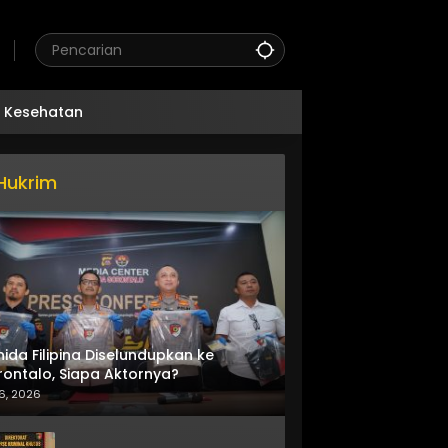
Kesehatan
Hukrim
nida Filipina Diselundupkan ke
ontalo, Siapa Aktornya?
6, 2026