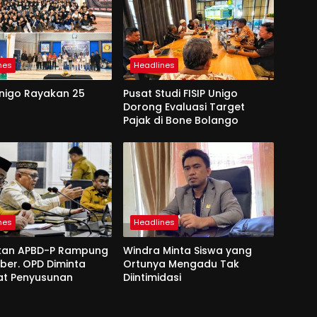
nes
Headlines
Unigo Rayakan 25
Pusat Studi FISIP Unigo
Dorong Evaluasi Target
Pajak di Bone Bolango
nes
Headlines
kan APBD-P Rampung
Windra Minta Siswa yang
ber. OPD Diminta
Ortunya Mengadu Tak
at Penyusunan
Diintimidasi