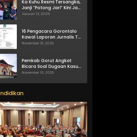
Ka Kuhu Resmi Tersangka,
Janji “Potong Jari” Kini Jadi
Bumerang
Januari 13, 2026
16 Pengacara Gorontalo
Kawal Laporan Jurnalis TV
One
November 15, 2025
Pemkab Gorut Angkat
Bicara Soal Dugaan Kasus
Asusila Oknum ASN
November 10, 2025
ndidikan