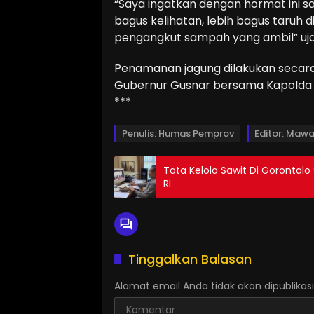
“Saya ingatkan dengan hormat ini s
bagus kelihatan, lebih bagus taruh 
pengangkut sampah yang ambil” uja
Penamanan jagung dilakukan secara 
Gubernur Gusnar bersama Kapolda Go
***
Penulis: Humas Pemprov
Editor: Mawa
Tata Kelola Sawit Di Gorontal
RI
Tinggalkan Balasan
Alamat email Anda tidak akan dipublikasi