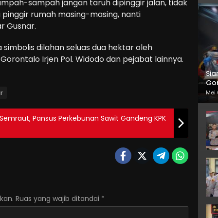
ampah-sampah jangan taruh dipinggir jalan, tidak
di pinggir rumah masing-masing, nanti
r Gusnar.
simbolis dilahan seluas dua hektar oleh
rontalo Irjen Pol. Widodo dan pejabat lainnya.
Sia
Gor
r
Mei 
o Semraut, Pansus Perkebunan Sawit Gandeng KPK
kan.
Ruas yang wajib ditandai
*