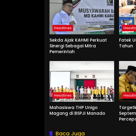
Headlines
Headli
Sekda Ajak KAHMI Perkuat
Fatek 
Sinergi Sebagai Mitra
Tahun
Pemerintah
Headlines
Headli
Mahasiswa THP Unigo
Target
Magang di BSPJI Manado
Septem
Percep
Baca Juga