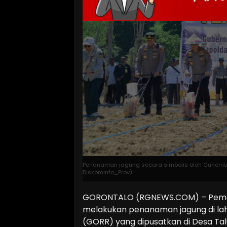
Penanaman jagung secara simbolis oleh Gunernur,
Diskominfo_Prov)
GORONTALO (RGNEWS.COM) – Pemeri
melakukan penanaman jagung di lah
(GORR) yang dipusatkan di Desa Tal