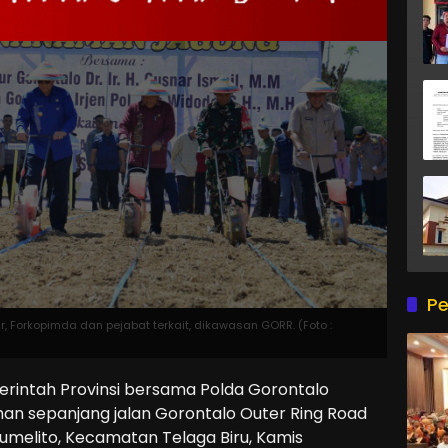
Pe
 Forkopimda dan pejabat terkait, dikawasan GORR. (Foto :
ntah Provinsi bersama Polda Gorontalo
an sepanjang jalan Gorontalo Outer Ring Road
umelito, Kecamatan Telaga Biru, Kamis