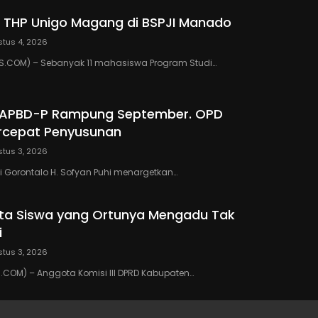
 THP Unigo Magang di BSPJI Manado
tus 4, 2026
.COM) – Sebanyak 11 mahasiswa Program Studi…
 APBD-P Rampung September. OPD
rcepat Penyusunan
tus 3, 2026
 Gorontalo H. Sofyan Puhi menargetkan…
ta Siswa yang Ortunya Mengadu Tak
i
tus 3, 2026
COM) – Anggota Komisi III DPRD Kabupaten…