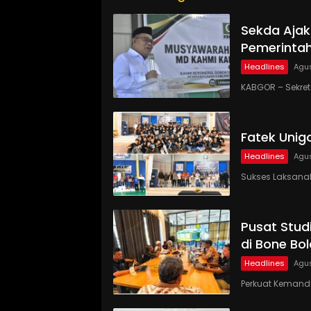
Sekda Ajak
Pemerinta
Headlines
Agus
KABGOR – Sekre
Fatek Unig
Headlines
Agus
Sukses Laksanaka
Pusat Studi
di Bone Bo
Headlines
Agus
Perkuat Kemandi