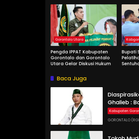
Senior Lebih Layak
Gorontalo Utara
Kabgo
Pengda IPPAT Kabupaten
Bupati 
Gorontalo dan Gorontalo
Pelatih
Utara Gelar Diskusi Hukum
Sentuh
Baca Juga
Diaspirasi
Ghalieb : B
Kabupaten Goron
GORONTALO (RGN
Tokoh Muda