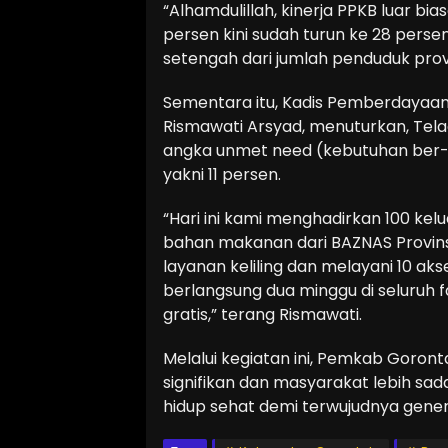
“Alhamdulillah, kinerja PPKB luar b
persen kini sudah turun ke 28 pers
setengah dari jumlah penduduk provins
Sementara itu, Kadis Pemberdayaa
Rismawati Arsyad, menuturkan, Telag
angka unmet need (kebutuhan ber-K
yakni 11 persen.
“Hari ini kami menghadirkan 100 ke
bahan makanan dari BAZNAS Provins
layanan keliling dan melayani 10 aks
berlangsung dua minggu di seluruh 
gratis,” terang Rismawati.
Melalui kegiatan ini, Pemkab Goron
signifikan dan masyarakat lebih sa
hidup sehat demi terwujudnya genera