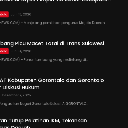
talo
Juni 15, 2026
EWS.COM) – Menjelang pemilihan pengurus Majelis Daerah…
ang Picu Macet Total di Trans Sulawesi
talo
Juni 14, 2026
EWS.COM) – Pohon tumbang yang melintang di…
PAT Kabupaten Gorontalo dan Gorontalo
r Diskusi Hukum
Desember 7, 2025
Pengadilan Negeri Gorontalo Kelas I.A GORONTALO…
yan Tutup Pelatihan IKM, Tekankan
Khas Daerah