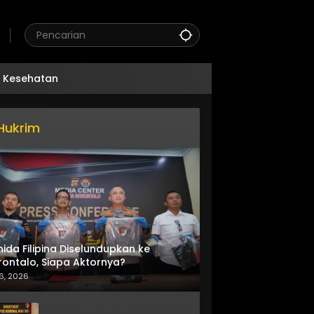
Kesehatan
Hukrim
nida Filipina Diselundupkan ke
ontalo, Siapa Aktornya?
6, 2026