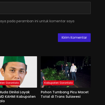
saya pada peramban ini untuk komentar saya
ten Gorontalo
Kabupaten Gorontalo
uda Dinilai Layak
Pohon Tumbang Picu Macet
 MD KAHMI Kabupaten
Total di Trans Sulawesi
alo