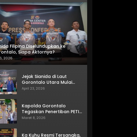
nida Filipina Diselundupkan ke
ontalo, Siapa Aktornya?
6, 2026
Jejak Sianida di Laut
Gorontalo Utara Mulai
Terkuak
April 23, 2026
Kapolda Gorontalo
Tegaskan Penertiban PETI
Terus Berjalan
Maret 8, 2026
Ka Kuhu Resmi Tersangka,