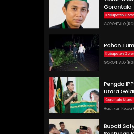
Gorontalo
Kabupaten Goron
GORONTALO (RGN
Pohon Tumb
Kabupaten Goron
GORONTALO (RGN
Pengda IP
Utara Gela
Gorontalo Utara
Hadirkan Ketua 
Bupati Sof
Sentuhan 