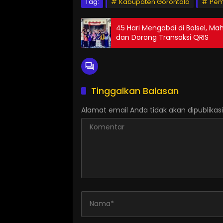
Tag:
Kabupaten Gorontalo
Pem
45 Hari Mengabdi di Bolsel,
dan Dorong Transaksi QRIS
Tinggalkan Balasan
Alamat email Anda tidak akan dipublikasi