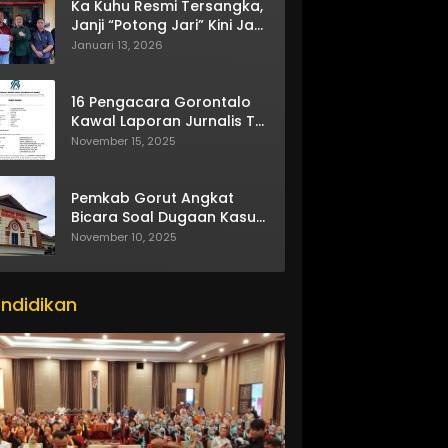
Ka Kuhu Resmi Tersangka,
Janji “Potong Jari” Kini Jadi
Bumerang
Januari 13, 2026
16 Pengacara Gorontalo
Kawal Laporan Jurnalis TV
One
November 15, 2025
Pemkab Gorut Angkat
Bicara Soal Dugaan Kasus
Asusila Oknum ASN
November 10, 2025
ndidikan