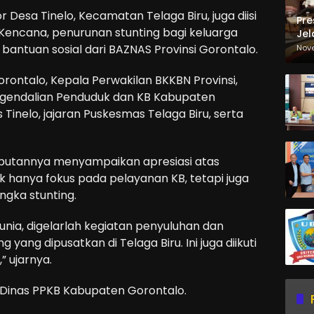
 Desa Tinelo, Kecamatan Telaga Biru, juga diisi
Pre
Kencana, penurunan stunting bagi keluarga
Jel
Ma
 bantuan sosial dari BAZNAS Provinsi Gorontalo.
Nov
Sa
orontalo, Kepala Perwakilan BKKBN Provinsi,
engendalian Penduduk dan KB Kabupaten
Tinelo, jajaran Puskesmas Telaga Biru, serta
utannya menyampaikan apresiasi atas
ak hanya fokus pada pelayanan KB, tetapi juga
ngka stunting.
unia, digelarlah kegiatan penyuluhan dan
 yang dipusatkan di Telaga Biru. Ini juga diikuti
” ujarnya.
 Dinas PPKB Kabupaten Gorontalo.