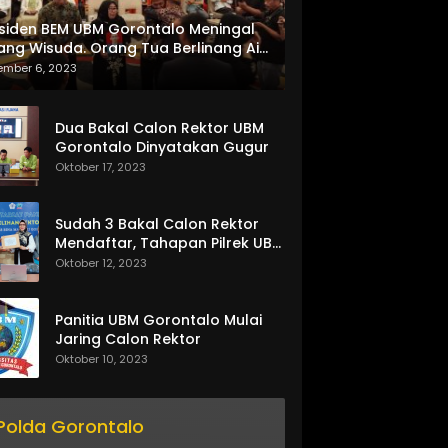
siden BEM UBM Gorontalo Meningal
ang Wisuda. Orang Tua Berlinang Air
ta Menerima SKL dan Pemasangan
ember 6, 2023
lempang
Dua Bakal Calon Rektor UBM
Gorontalo Dinyatakan Gugur
Oktober 17, 2023
Sudah 3 Bakal Calon Rektor
Mendaftar, Tahapan Pilrek UBM
Gorontalo Makin Seru
Oktober 12, 2023
Panitia UBM Gorontalo Mulai
Jaring Calon Rektor
Oktober 10, 2023
Polda Gorontalo