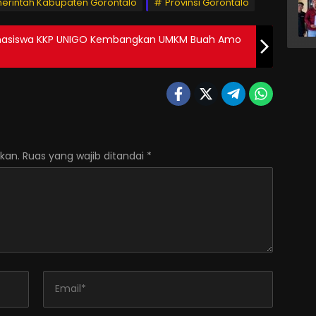
erintah Kabupaten Gorontalo
Provinsi Gorontalo
 Mahasiswa KKP UNIGO Kembangkan UMKM Buah Amo
kan.
Ruas yang wajib ditandai
*