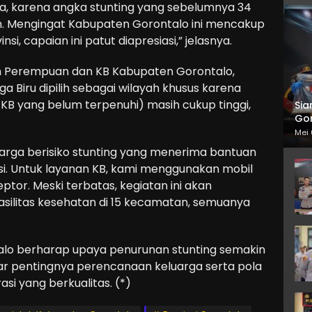
iasa, karena angka stunting yang sebelumnya 34
en. Mengingat Kabupaten Gorontalo ini mencakup
i, capaian ini patut diapresiasi,” jelasnya.
n Perempuan dan KB Kabupaten Gorontalo,
a Biru dipilih sebagai wilayah khusus karena
B yang belum terpenuhi) masih cukup tinggi,
Sia
Gor
Mei 
luarga berisiko stunting yang menerima bantuan
i. Untuk layanan KB, kami menggunakan mobil
eptor. Meski terbatas, kegiatan ini akan
fasilitas kesehatan di 15 kecamatan, semuanya
talo berharap upaya penurunan stunting semakin
dar pentingnya perencanaan keluarga serta pola
si yang berkualitas. (*)