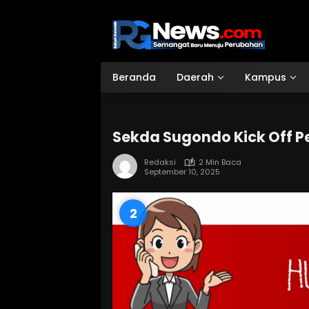
Langsung
ke
konten
Beranda
Daerah
Kampus
Sekda Sugondo Kick Off P
Redaksi
2 Min Baca
September 10, 2025
1