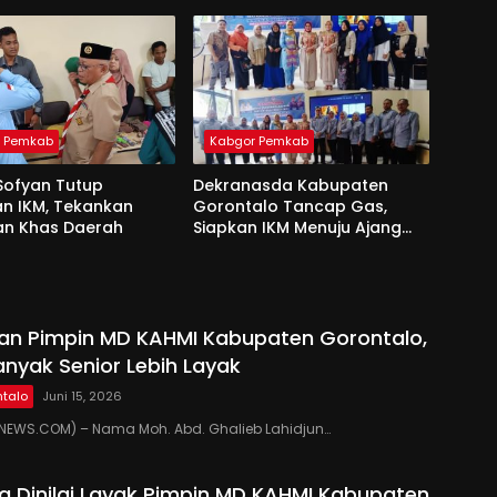
r Pemkab
Kabgor Pemkab
Sofyan Tutup
Dekranasda Kabupaten
an IKM, Tekankan
Gorontalo Tancap Gas,
an Khas Daerah
Siapkan IKM Menuju Ajang
Peran Saka Nasional 2025
kan Pimpin MD KAHMI Kabupaten Gorontalo,
anyak Senior Lebih Layak
talo
Juni 15, 2026
EWS.COM) – Nama Moh. Abd. Ghalieb Lahidjun…
 Dinilai Layak Pimpin MD KAHMI Kabupaten