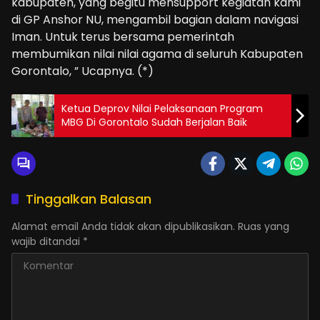
kabupaten, yang begitu mensupport kegiatan kami
di GP Anshor NU, mengambil bagian dalam navigasi
Iman. Untuk terus bersama pemerintah
membumikan nilai nilai agama di seluruh Kabupaten
Gorontalo, ” Ucapnya. (*)
Ketua Deprov Nilai Pelaksanaan Program
MBG Di Gorontalo Sudah Berjalan Baik
Tinggalkan Balasan
Alamat email Anda tidak akan dipublikasikan.
Ruas yang
wajib ditandai
*