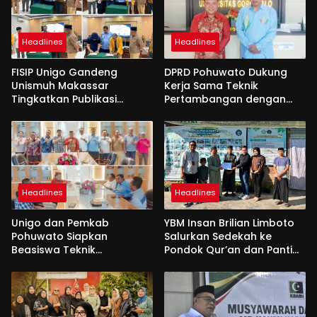
Headlines
Headlines
FISIP Unigo Gandeng
DPRD Pohuwato Dukung
Unismuh Makassar
Kerja Sama Teknik
Tingkatkan Publikasi
Pertambangan dengan
Internasional
Unigo
Headlines
Headlines
Unigo dan Pemkab
YBM Insan Brilian Limboto
Pohuwato Siapkan
Salurkan Sedekah ke
Beasiswa Teknik
Pondok Qur’an dan Panti
Pertambangan
Shirathal Ummah Bengsol