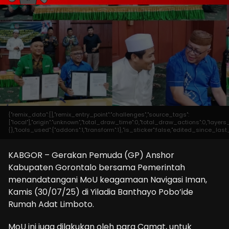
{"remix_data":[],"remix_entry_point":"challenges","source_tags":
["local"],"origin":"unknown","total_draw_time":0,"total_draw_actions":0,"laye
{},"tools_used":{"addons":1,"transform":1},"is_sticker":false,"edited_since_las
KABGOR – Gerakan Pemuda (GP) Anshor
Kabupaten Gorontalo bersama Pemerintah
menandatangani MoU keagamaan Navigasi Iman,
Kamis (30/07/25) di Yiladia Banthayo Pobo’ide
Rumah Adat Limboto.
MoU ini juga dilakukan oleh para Camat, untuk