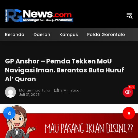
Langsung
ke
konten
Beranda
Daerah
Kampus
Polda Gorontalo
H
GP Anshor – Pemda Tekken MoU
Navigasi Iman. Berantas Buta Huruf
Al’ Quran
577
Mohammad Tuna
2 Min Baca
Juli 31, 2025
3
×