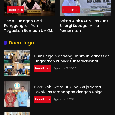
Headlines
Headlines
Tepis Tudingan Cari
Sekda Ajak KAHMI Perkuat
Panggung. dr. Yanti
Sinergi Sebagai Mitra
Tegaskan Bantuan UMKM
Pemerintah
Aspirasi dan Harapan
Rakyat
Baca Juga
FISIP Unigo Gandeng Unismuh Makassar
Tingkatkan Publikasi Internasional
Headlines
Agustus 7, 2026
DPRD Pohuwato Dukung Kerja Sama
Teknik Pertambangan dengan Unigo
Headlines
Agustus 7, 2026