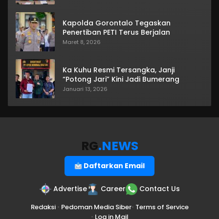
Kapolda Gorontalo Tegaskan
Penertiban PETI Terus Berjalan
Maret 8, 2026
Ka Kuhu Resmi Tersangka, Janji
“Potong Jari” Kini Jadi Bumerang
Januari 13, 2026
RG
.NEWS
Daftarkan Email
Advertise
Career
Contact Us
Redaksi
•
Pedoman Media Siber
•
Terms of Service
•
Log in Mail