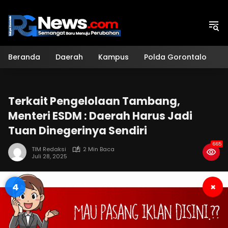
Langsung
ke
konten
Beranda
Daerah
Kampus
Polda Gorontalo
H
Terkait Pengelolaan Tambang,
Menteri ESDM : Daerah Harus Jadi
Tuan Dinegerinya Sendiri
665
TIM Redaksi
2 Min Baca
Juli 28, 2025
3
×