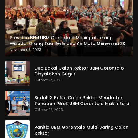
Presiden BEM UBM Gorontalo Meningal Jelang
Wisuda. Orang Tua Berlinang Air Mata Menerima SKL
dan Pemasangan Salempang
November 6, 2023
Dua Bakal Calon Rektor UBM Gorontalo
Dinyatakan Gugur
Oktober 17, 2023
Sudah 3 Bakal Calon Rektor Mendaftar,
Tahapan Pilrek UBM Gorontalo Makin Seru
Oktober 12, 2023
Panitia UBM Gorontalo Mulai Jaring Calon
Rektor