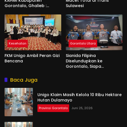
KAHMI Kabupaten
Macet Total di Trans
Gorontalo, Ghalieb :
Sulawesi
Banyak Senior Lebih Layak
Kesehatan
Gorontalo Utara
FKM Unigo Ambil Peran Gizi
Sianida Filipina
Bencana
Diselundupkan ke
Gorontalo, Siapa
Aktornya?
Baca Juga
Unigo Klaim Masih Kelola 10 Ribu Hektare
Hutan Dulamayo
Provinsi Gorontalo
Juni 25, 2026