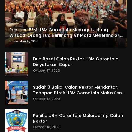
Presiden BEM UBM Gorontalo Meningal Jelang
Wisuda. Orang Tua Berlinang Air Mata Menerima SKL
dan Pemasangan Salempang
November 6, 2023
Dua Bakal Calon Rektor UBM Gorontalo
Dinyatakan Gugur
Oktober 17, 2023
Sudah 3 Bakal Calon Rektor Mendaftar,
Tahapan Pilrek UBM Gorontalo Makin Seru
Oktober 12, 2023
Panitia UBM Gorontalo Mulai Jaring Calon
Rektor
Oktober 10, 2023