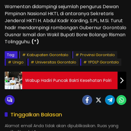
Wamentan didampingi sejumlah pengurus Dewan
Pimpinan Nasional HKTI, di antaranya Sekretaris
Jenderal HKTI H. Abdul Kadir Karding, S.Pi., M.Si. Turut
hadir mendampingi rombongan Gubernur Gorontalo
Gusnar Ismail dan Wakil Bupati Bone Bolango Risman
Tolingguhu.
(*)
Tag:
Kabupaten Gorontalo
Provinsi Gorontalo
Unigo
Universitas Gorontalo
YPDLP Gorontalo
Wabup Hadiri Puncak Bakti Kesehatan Polri
Tinggalkan Balasan
Alamat email Anda tidak akan dipublikasikan.
Ruas yang