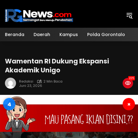
Langsung
ke
konten
Beranda
Daerah
Kampus
Polda Gorontalo
H
Wamentan RI Dukung Ekspansi
Akademik Unigo
225
Redaksi
2 Min Baca
Juni 23, 2026
3
×