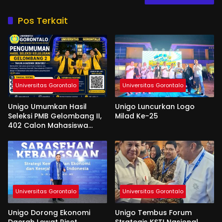
Pos Terkait
Universitas Gorontalo
Universitas Gorontalo
Unigo Umumkan Hasil
Unigo Luncurkan Logo
Seleksi PMB Gelombang II,
Milad Ke-25
402 Calon Mahasiswa
Dinyatakan Lulus
Universitas Gorontalo
Universitas Gorontalo
Unigo Dorong Ekonomi
Unigo Tembus Forum
Daerah Lewat Riset
Strategis KSTI Nasional