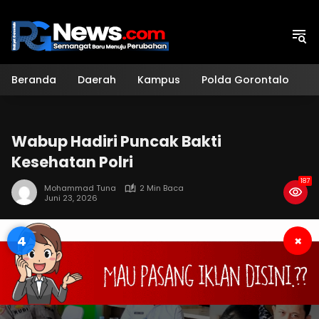
Langsung
ke
konten
Beranda
Daerah
Kampus
Polda Gorontalo
H
Wabup Hadiri Puncak Bakti
Kesehatan Polri
187
Mohammad Tuna
2 Min Baca
Juni 23, 2026
4
×