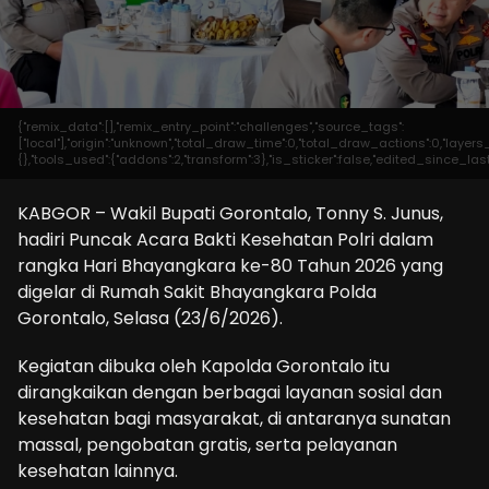
{"remix_data":[],"remix_entry_point":"challenges","source_tags":
["local"],"origin":"unknown","total_draw_time":0,"total_draw_actions":0,"laye
{},"tools_used":{"addons":2,"transform":3},"is_sticker":false,"edited_since_las
KABGOR – Wakil Bupati Gorontalo, Tonny S. Junus,
hadiri Puncak Acara Bakti Kesehatan Polri dalam
rangka Hari Bhayangkara ke-80 Tahun 2026 yang
digelar di Rumah Sakit Bhayangkara Polda
Gorontalo, Selasa (23/6/2026).
Kegiatan dibuka oleh Kapolda Gorontalo itu
dirangkaikan dengan berbagai layanan sosial dan
kesehatan bagi masyarakat, di antaranya sunatan
massal, pengobatan gratis, serta pelayanan
kesehatan lainnya.