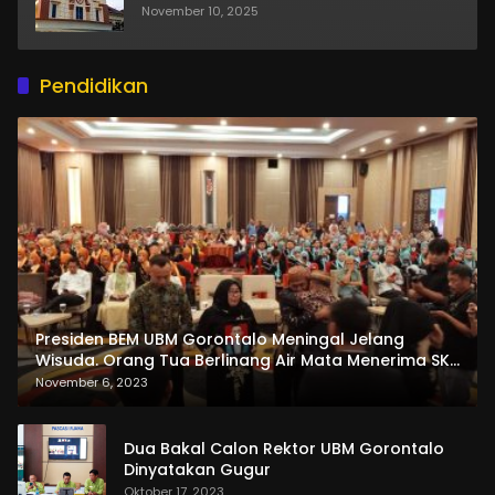
November 10, 2025
Pendidikan
Presiden BEM UBM Gorontalo Meningal Jelang
Wisuda. Orang Tua Berlinang Air Mata Menerima SKL
dan Pemasangan Salempang
November 6, 2023
Dua Bakal Calon Rektor UBM Gorontalo
Dinyatakan Gugur
Oktober 17, 2023