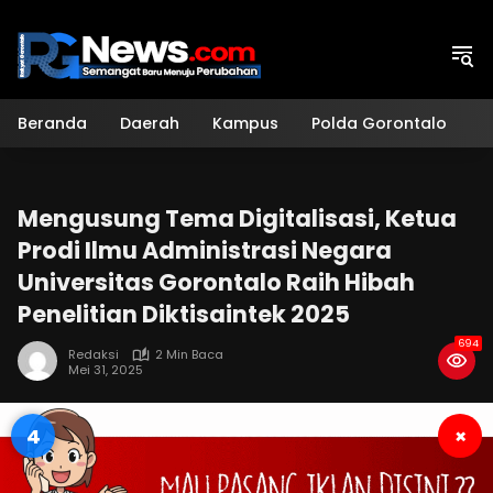
Langsung
ke
konten
Beranda
Daerah
Kampus
Polda Gorontalo
H
Mengusung Tema Digitalisasi, Ketua
Prodi Ilmu Administrasi Negara
Universitas Gorontalo Raih Hibah
Penelitian Diktisaintek 2025
694
Redaksi
2 Min Baca
Mei 31, 2025
3
×