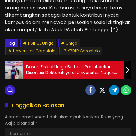
lainnya, serta melibatkan 6 orang praktisi dan 5
orang mahasiswa. Kolaborasi ini saya harap terus
dikembangkan sebagai bentuk kontribusi nyata
kampus dalam menjawab persoalan sosial di tingkat
akar rumput,” kata Abdul Wahab Podungge.
(*)
Tag:
FISIPOL Unigo
Unigo
Universitas Gorontalo
YPDLP Gorontalo
Dosen Fisipol Unigo Berhasil Pertahankan
Disertasi Doktoralnya di Universitas Negeri
Makassar
Tinggalkan Balasan
Alamat email Anda tidak akan dipublikasikan.
Ruas yang
wajib ditandai
*