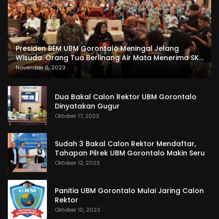
Presiden BEM UBM Gorontalo Meningal Jelang
Wisuda. Orang Tua Berlinang Air Mata Menerima SKL
dan Pemasangan Salempang
November 6, 2023
Dua Bakal Calon Rektor UBM Gorontalo
Dinyatakan Gugur
Oktober 17, 2023
Sudah 3 Bakal Calon Rektor Mendaftar,
Tahapan Pilrek UBM Gorontalo Makin Seru
Oktober 12, 2023
Panitia UBM Gorontalo Mulai Jaring Calon
Rektor
Oktober 10, 2023