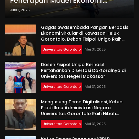
Penerapan Model Ekonomi
Sirkular dalam Pengelolaan
Juni 1, 2025
Sampah Berbasis Quadruple Helix
di Kota Gorontalo
Gagas Swasembada Pangan Berbasis
Ekonomi Sirkular di Kawasan Teluk
Gorontalo, Dekan Fisipol Unigo Raih
Hibah Penelitian Diktisaintek 2025
Universitas Gorontalo
Mei 31, 2025
Dosen Fisipol Unigo Berhasil
Pertahankan Disertasi Doktoralnya di
Universitas Negeri Makassar
Universitas Gorontalo
Mei 31, 2025
Mengusung Tema Digitalisasi, Ketua
Prodi Ilmu Administrasi Negara
Universitas Gorontalo Raih Hibah
Penelitian Diktisaintek 2025
Universitas Gorontalo
Mei 31, 2025