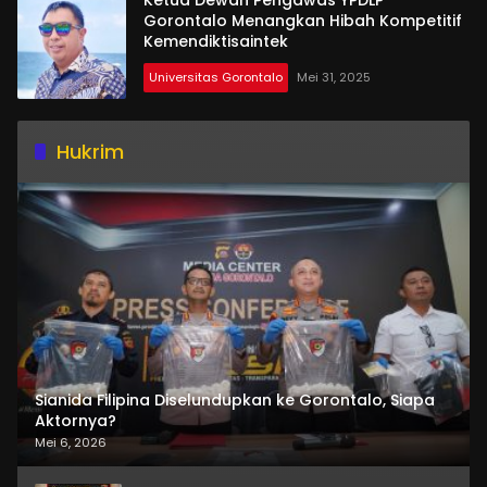
Ketua Dewan Pengawas YPDLP
Gorontalo Menangkan Hibah Kompetitif
Kemendiktisaintek
Universitas Gorontalo
Mei 31, 2025
Hukrim
Sianida Filipina Diselundupkan ke Gorontalo, Siapa
Aktornya?
Mei 6, 2026