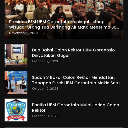
Presiden BEM UBM Gorontalo Meningal Jelang
Wisuda. Orang Tua Berlinang Air Mata Menerima SKL
dan Pemasangan Salempang
November 6, 2023
Dua Bakal Calon Rektor UBM Gorontalo
Dinyatakan Gugur
Oktober 17, 2023
Sudah 3 Bakal Calon Rektor Mendaftar,
Tahapan Pilrek UBM Gorontalo Makin Seru
Oktober 12, 2023
Panitia UBM Gorontalo Mulai Jaring Calon
Rektor
Oktober 10, 2023