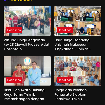
Headlines
Headlines
Wisuda Unigo Angkatan
FISIP Unigo Gandeng
ke-28 Diawali Prosesi Adat
Unismuh Makassar
Gorontalo
Tingkatkan Publikasi
Internasional
Headlines
Headlines
DPRD Pohuwato Dukung
Unigo dan Pemkab
Kerja Sama Teknik
Pohuwato Siapkan
Pertambangan dengan
Beasiswa Teknik
Unigo
Pertambangan