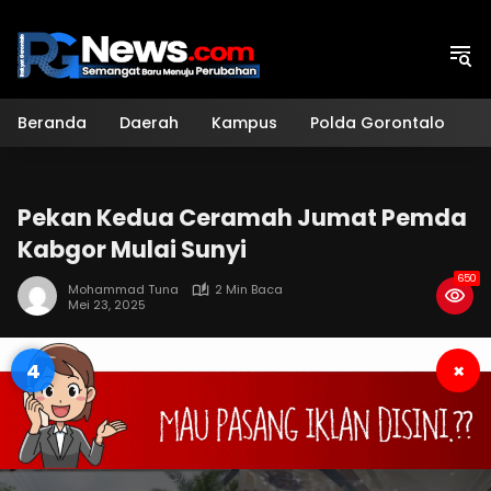
Langsung
ke
konten
Beranda
Daerah
Kampus
Polda Gorontalo
H
Pekan Kedua Ceramah Jumat Pemda
Kabgor Mulai Sunyi
650
Mohammad Tuna
2 Min Baca
Mei 23, 2025
3
×