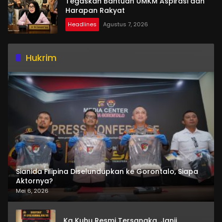
Tegaskan Bantuan UMKM Aspirasi dan
Harapan Rakyat
Headlines
Agustus 7, 2026
Hukrim
Sianida Filipina Diselundupkan ke Gorontalo, Siapa
Aktornya?
Mei 6, 2026
Ka Kuhu Resmi Tersangka, Janji