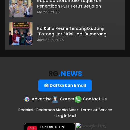
Kapolda Gorontalo Tegaskan
Penertiban PETI Terus Berjalan
Maret 8, 2026
Ka Kuhu Resmi Tersangka, Janji
“Potong Jari” Kini Jadi Bumerang
Januari 13, 2026
RG
.NEWS
Daftarkan Email
Advertise
Career
Contact Us
Redaksi
•
Pedoman Media Siber
•
Terms of Service
•
Log in Mail