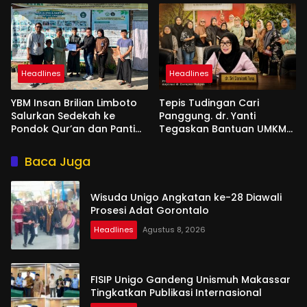
Headlines
Headlines
YBM Insan Brilian Limboto
Tepis Tudingan Cari
Salurkan Sedekah ke
Panggung. dr. Yanti
Pondok Qur’an dan Panti
Tegaskan Bantuan UMKM
Shirathal Ummah Bengsol
Aspirasi dan Harapan
Rakyat
Baca Juga
Wisuda Unigo Angkatan ke-28 Diawali
Prosesi Adat Gorontalo
Headlines
Agustus 8, 2026
FISIP Unigo Gandeng Unismuh Makassar
Tingkatkan Publikasi Internasional