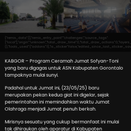
{"remix_data":[],"remix_entry_point":"challenges","source_tags":
["local"],"origin":"unknown","total_draw_time":0,"total_draw_actions":0,"laye
{},"tools_used":{"addons":1},"is_sticker":false,"edited_since_last_sticker_save
KABGOR – Program Ceramah Jumat Sofyan-Toni
yang baru digagas untuk ASN Kabupaten Gorontalo
tampaknya mulai sunyi.
Padahal untuk Jumat ini, (23/05/25) baru
merupakan pekan kedua giat ini digelar, sejak
pemerintahan ini memindahkan waktu Jumat
Olahraga menjadi Jumat penuh berkah.
Mirisnya sesuatu yang cukup bermanfaat ini mulai
tak dihiraukan oleh aparatur di Kabupaten