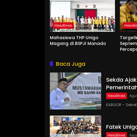
Headlines
Headli
Mahasiswa THP Unigo
Target
Magang di BSPJI Manado
Septem
Percep
Baca Juga
Sekda Ajak
Pemerinta
Headlines
Agus
KABGOR – Sekre
Fatek Unig
Headlines
Agus