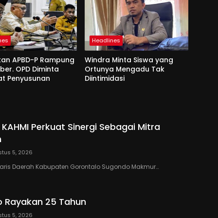
nes
Headlines
kan APBD-P Rampung
Windra Minta Siswa yang
ber. OPD Diminta
Ortunya Mengadu Tak
at Penyusunan
Diintimidasi
 KAHMI Perkuat Sinergi Sebagai Mitra
h
tus 5, 2026
taris Daerah Kabupaten Gorontalo Sugondo Makmur…
o Rayakan 25 Tahun
tus 5, 2026