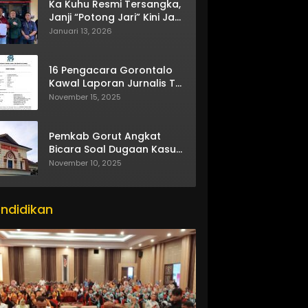
Ka Kuhu Resmi Tersangka,
Janji “Potong Jari” Kini Jadi
Bumerang
Januari 13, 2026
16 Pengacara Gorontalo
Kawal Laporan Jurnalis TV
One
November 15, 2025
Pemkab Gorut Angkat
Bicara Soal Dugaan Kasus
Asusila Oknum ASN
November 10, 2025
itor_actions":
ndidikan