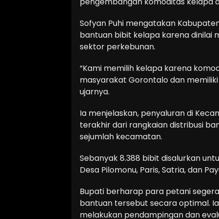
pengembangan komoditas kelapa di
Sofyan Puhi mengatakan Kabupaten 
bantuan bibit kelapa karena dinila
sektor perkebunan.
“Kami memilih kelapa karena komodi
masyarakat Gorontalo dan memiliki 
ujarnya.
Ia menjelaskan, penyaluran di Kec
terakhir dari rangkaian distribusi ba
sejumlah kecamatan.
Sebanyak 8.388 bibit disalurkan unt
Desa Pilomonu, Paris, Satria, dan Pay
Bupati berharap para petani seg
bantuan tersebut secara optimal. I
melakukan pendampingan dan evalu