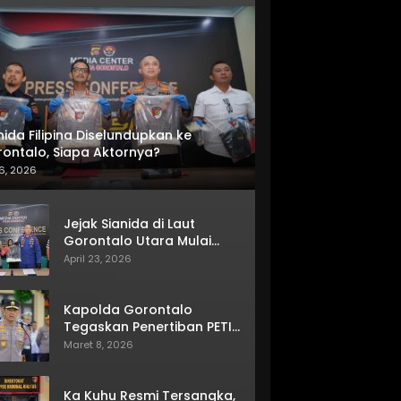
nida Filipina Diselundupkan ke
ontalo, Siapa Aktornya?
6, 2026
Jejak Sianida di Laut
Gorontalo Utara Mulai
Terkuak
April 23, 2026
Kapolda Gorontalo
Tegaskan Penertiban PETI
Terus Berjalan
Maret 8, 2026
Ka Kuhu Resmi Tersangka,