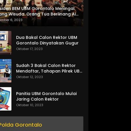
siden BEM UBM Gorontalo Meningal
ang Wisuda. Orang Tua Berlinang Air
ta Menerima SKL dan Pemasangan
ember 6, 2023
lempang
Dua Bakal Calon Rektor UBM
Gorontalo Dinyatakan Gugur
Oktober 17, 2023
Sudah 3 Bakal Calon Rektor
Mendaftar, Tahapan Pilrek UBM
Gorontalo Makin Seru
Oktober 12, 2023
Panitia UBM Gorontalo Mulai
Jaring Calon Rektor
Oktober 10, 2023
Polda Gorontalo