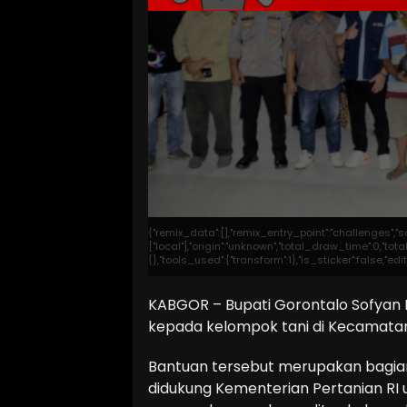
{"remix_data":[],"remix_entry_point":"challenges","
["local"],"origin":"unknown","total_draw_time":0,"t
{},"tools_used":{"transform":1},"is_sticker":false,"
KABGOR – Bupati Gorontalo Sofyan P
kepada kelompok tani di Kecamatan
Bantuan tersebut merupakan bagian 
didukung Kementerian Pertanian RI