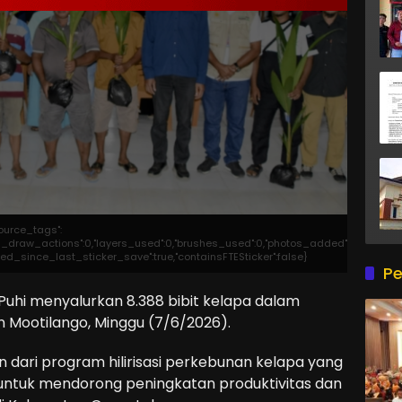
source_tags":
otal_draw_actions":0,"layers_used":0,"brushes_used":0,"photos_added":0,"total_ed
edited_since_last_sticker_save":true,"containsFTESticker":false}
Pe
uhi menyalurkan 8.388 bibit kelapa dalam
 Mootilango, Minggu (7/6/2026).
dari program hilirisasi perkebunan kelapa yang
 untuk mendorong peningkatan produktivitas dan