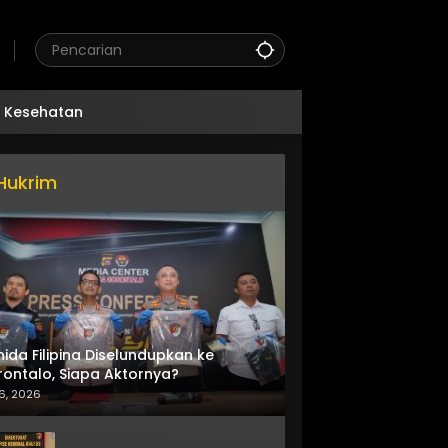
Kesehatan
Hukrim
nida Filipina Diselundupkan ke
ontalo, Siapa Aktornya?
6, 2026