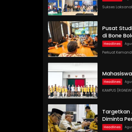
Sukses Laksanaka
Pusat Studi
di Bone Bo
Headlines
Agus
Perkuat Kemandi
Mahasiswa
Headlines
Agus
KAMPUS (RGNEWS
Targetkan
Diminta Pe
Headlines
Agus