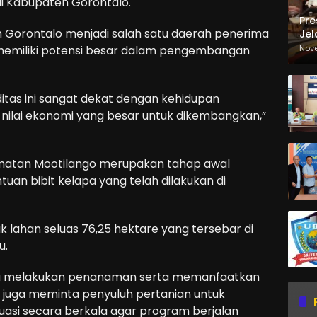
 Kabupaten Gorontalo.
Pre
Gorontalo menjadi salah satu daerah penerima
Jel
Ma
Nov
i memiliki potensi besar dalam pengembangan
Sa
tas ini sangat dekat dengan kehidupan
nilai ekonomi yang besar untuk dikembangkan,”
amatan Mootilango merupakan tahap awal
ntuan bibit kelapa yang telah dilakukan di
uk lahan seluas 76,25 hektare yang tersebar di
u.
era melakukan penanaman serta memanfaatkan
a juga meminta penyuluh pertanian untuk
asi secara berkala agar program berjalan