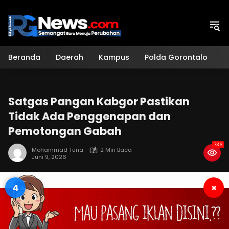
Langsung
ke
konten
Beranda
Daerah
Kampus
Polda Gorontalo
H
Satgas Pangan Kabgor Pastikan
Tidak Ada Penggenapan dan
Pemotongan Gabah
736
Mohammad Tuna
2 Min Baca
Juni 9, 2026
4
×