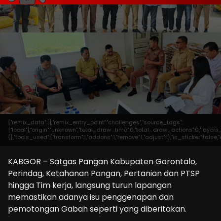
{"remix_data":[],"remix_entry_point":"challenges","source_tags":
["local"],"origin":"unknown","total_draw_time":0,"total_draw_actions":0,"laye
{},"tools_used":{"transform":1,"addons":1,"remove":1,"adjust":1},"is_sticker":fal
KABGOR – Satgas Pangan Kabupaten Gorontalo,
Perindag, Ketahanan Pangan, Pertanian dan PTSP
hingga Tim kerja, langsung turun lapangan
memastikan adanya isu penggenapan dan
pemotongan Gabah seperti yang diberitakan.