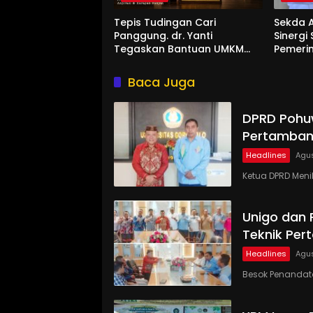
Tepis Tudingan Cari
Sekda A
Panggung. dr. Yanti
Sinergi
Tegaskan Bantuan UMKM
Pemeri
Aspirasi dan Harapan
Rakyat
Baca Juga
DPRD Pohu
Pertamban
Headlines
Agus
Ketua DPRD Meni
Unigo dan
Teknik Pe
Headlines
Agus
Besok Penandat