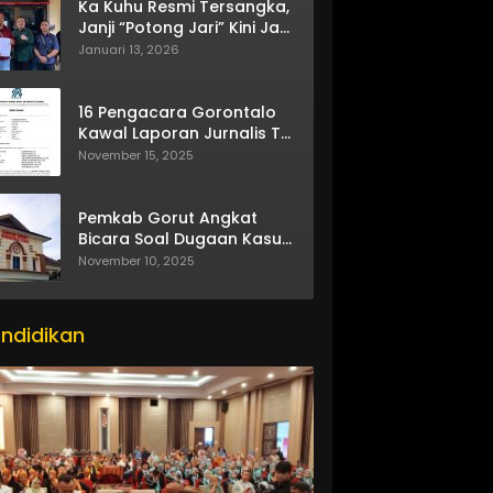
Ka Kuhu Resmi Tersangka,
Janji “Potong Jari” Kini Jadi
Bumerang
Januari 13, 2026
16 Pengacara Gorontalo
Kawal Laporan Jurnalis TV
One
November 15, 2025
Pemkab Gorut Angkat
Bicara Soal Dugaan Kasus
Asusila Oknum ASN
November 10, 2025
ndidikan