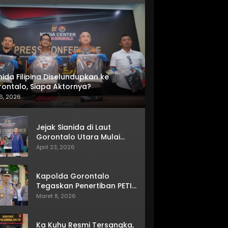
nida Filipina Diselundupkan ke
ontalo, Siapa Aktornya?
6, 2026
Jejak Sianida di Laut
Gorontalo Utara Mulai
Terkuak
April 23, 2026
Kapolda Gorontalo
Tegaskan Penertiban PETI
Terus Berjalan
Maret 8, 2026
Ka Kuhu Resmi Tersangka,