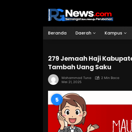
Langsung
ke
konten
Beranda
Daerah
Kampus
279 Jemaah Haji Kabupate
Tambah Uang Saku
Mohammad Tuna
2 Min Baca
Mei 21, 2025
4