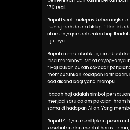
pemerintah, dan kali ini bertambah
170 real.
Bupati saat melepas keberangkat
bersejarah dalam hidup. ” Hari ini 
utamanya jamaah calon haji. Ibadah h
Ujarnya.
Bupati menambahkan, ini sebuah ke
bisa meraihnya. Maka seyogyanya ini
” Haji bukan bukan sekedar perjalana
membutuhkan kesiapan lahir batin. D
ada disana bagi yang mampu.
Ibadah haji adalah simbol persatua
menjadi satu dalam pakaian ihram h
sama di hadapan Allah. Yang memb
Bupati Sofyan menitipkan pesan untuk
kesehatan dan mental harus prima