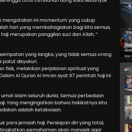
, sehingga total tambahan uang saku sebanyak
an mengatakan ini momentum yang cukup
adalah hari yang membahagiakan bagi kita semua,
aji merupakan panggilan suci dari Allah, ”
Sia
Gor
sempatan yang langka, yang tidak semua orang
Mei 
 patut disyukuri.
n fisik, melainkan perjalanan spiritual yang
alam Al Quran Al Imran ayat 97 perintah haji ini
n umat islam seluruh dunia. Semua perbedaan
aji. Yang mengingatkan bahwa hakikatnya kita
edakan adalah ketakwaan.
 para jemaah haji. Persiapan diri yang total,
, tingkatkan pemahaman akan manasik agar