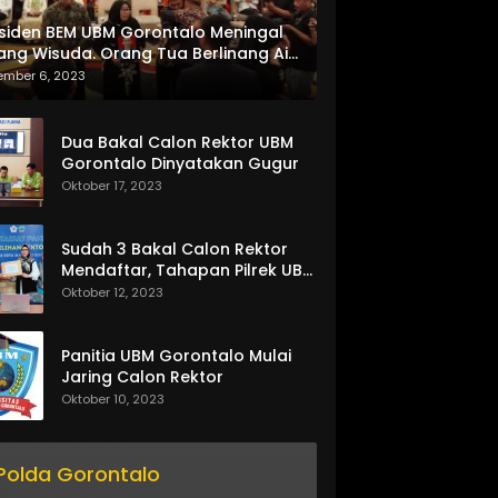
siden BEM UBM Gorontalo Meningal
itor_actions":
ang Wisuda. Orang Tua Berlinang Air
ta Menerima SKL dan Pemasangan
ember 6, 2023
lempang
Dua Bakal Calon Rektor UBM
Gorontalo Dinyatakan Gugur
Oktober 17, 2023
Sudah 3 Bakal Calon Rektor
Mendaftar, Tahapan Pilrek UBM
Gorontalo Makin Seru
Oktober 12, 2023
Panitia UBM Gorontalo Mulai
Jaring Calon Rektor
Oktober 10, 2023
Polda Gorontalo