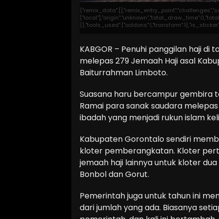
{"remix_data":[],"remix_entry_point":"challenges","
["local"],"origin":"unknown","total_draw_time":0,"t
{},"tools_used":{"addons":1,"transform":1},"is_stick
KABGOR – Penuhi panggilan haji di ta
melepas 279 Jemaah Haji asal Kabup
Baiturrahman Limboto.
Suasana haru bercampur gembira ta
Ramai para sanak saudara melepa
ibadah yang menjadi rukun islam kel
Kabupaten Gorontalo sendiri membag
kloter pemberangkatan. Kloter pert
jemaah haji lainnya untuk kloter d
Bonbol dan Gorut.
Pemerintah juga untuk tahun ini m
dari jumlah yang ada. Biasanya setia