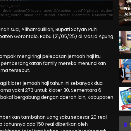
source_tags":
Pre
otal_draw_actions":0,"layers_used":0,"brushes_used":0,"photos_added":0,"total_ed
Jel
er":false,"edited_since_last_sticker_save":true,"containsFTESticker":false}
Ma
Nov
Sa
nah suci, Allhamdulillah, Bupati Sofyan Puhi
aten Gorontalo, Rabu (21/05/25) di Masjid Agung
mpak mengiringi pelepasan jemaah haji itu.
s pemberangkatan family mereka menunaikan
ima tersebut.
i kloter jemaah haji tahun ini sebanyak dua
ama yakni 273 untuk kloter 30. Sementara 6
ua bakal bergabung dengan daerah lain, Kabupaten
emberikan tambahan uang saku sebesar 20 real
p tahunnya ada 150 real diberikan oleh