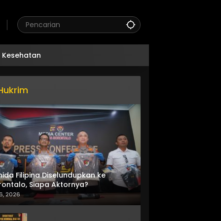
Kesehatan
Hukrim
nida Filipina Diselundupkan ke
ontalo, Siapa Aktornya?
6, 2026