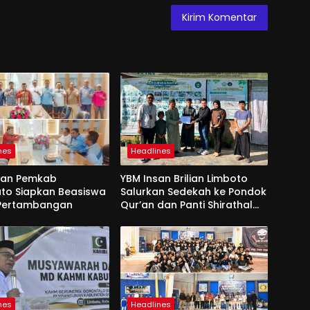
nes
Headlines
dan Pemkab
YBM Insan Brilian Limboto
to Siapkan Beasiswa
Salurkan Sedekah ke Pondok
 Pertambangan
Qur’an dan Panti Shirathal
Ummah Bengsol
nes
Headlines