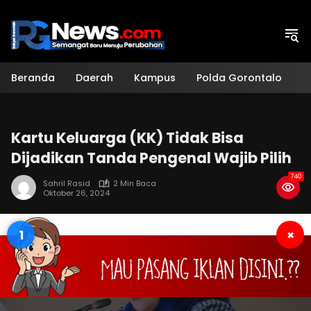
Langsung
ke
konten
Beranda
Daerah
Kampus
Polda Gorontalo
H
Kartu Keluarga (KK) Tidak Bisa
Dijadikan Tanda Pengenal Wajib Pilih
740
Sahril Rasid
2 Min Baca
Oktober 26, 2024
1
×