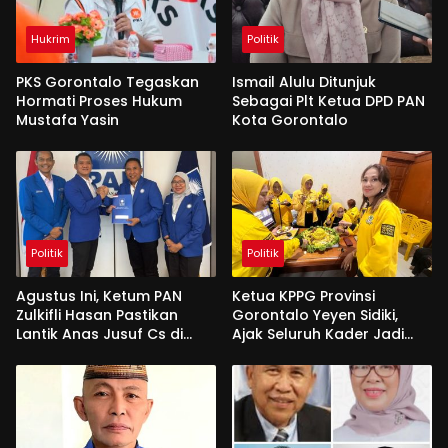
Hukrim
Politik
PKS Gorontalo Tegaskan
Ismail Alulu Ditunjuk
Hormati Proses Hukum
Sebagai Plt Ketua DPD PAN
Mustafa Yasin
Kota Gorontalo
Politik
Politik
Agustus Ini, Ketum PAN
Ketua KPPG Provinsi
Zulkifli Hasan Pastikan
Gorontalo Yeyen Sidiki,
Lantik Anas Jusuf Cs di
Ajak Seluruh Kader Jadi
Gorontalo
Motor Penggerak
Perjuangan Suara
Perempuan