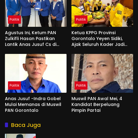
Politik
Politik
Agustus Ini, Ketum PAN
Ketua KPPG Provinsi
Zulkifli Hasan Pastikan
Gorontalo Yeyen Sidiki,
Lantik Anas Jusuf Cs di
Ajak Seluruh Kader Jadi
Gorontalo
Motor Penggerak
Perjuangan Suara
Perempuan
Politik
Politik
Anas Jusuf -Indra Gobel
Muswil PAN Awal Mei, 4
Mulai Memanas di Muswil
Kandidat Berpeluang
PAN Gorontalo
Pimpin Partai
Baca Juga