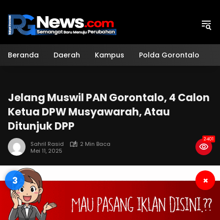
Langsung
ke
konten
Beranda
Daerah
Kampus
Polda Gorontalo
H
Jelang Muswil PAN Gorontalo, 4 Calon
Ketua DPW Musyawarah, Atau
Ditunjuk DPP
2401
Sahril Rasid
2 Min Baca
Mei 11, 2025
2
×