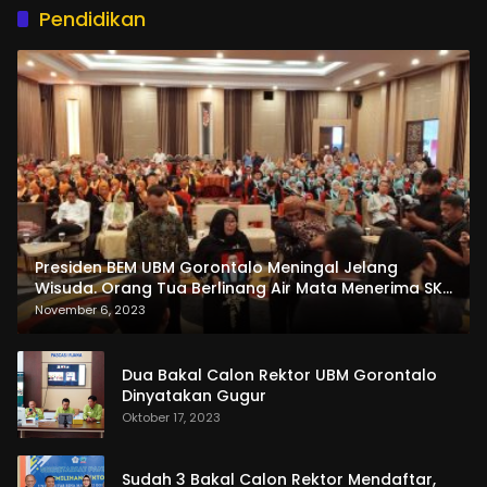
Pendidikan
Presiden BEM UBM Gorontalo Meningal Jelang
Wisuda. Orang Tua Berlinang Air Mata Menerima SKL
dan Pemasangan Salempang
November 6, 2023
Dua Bakal Calon Rektor UBM Gorontalo
Dinyatakan Gugur
Oktober 17, 2023
Sudah 3 Bakal Calon Rektor Mendaftar,