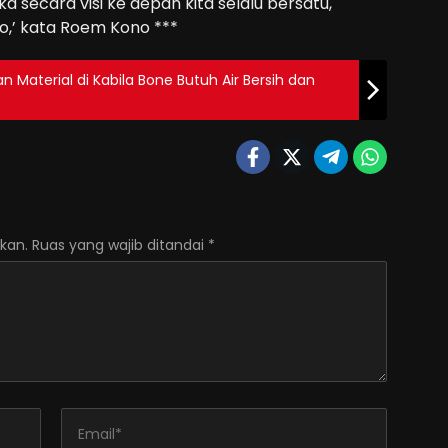
ka secara visi ke depan kita selalu bersatu,
o,’ kata Roem Kono ***
 Material di Kabila Bone Butuh Air Bersih dan
kan.
Ruas yang wajib ditandai
*