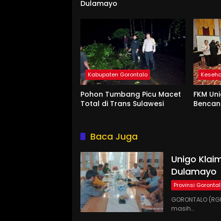
Dulamayo
Kabupaten Gorontalo
Keseh
Pohon Tumbang Picu Macet
FKM Uni
Total di Trans Sulawesi
Benca
Baca Juga
Unigo Klaim
Dulamayo
Provinsi Goronta
GORONTALO (RGN
masih…