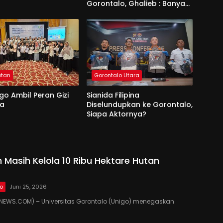
Gorontalo, Ghalieb : Banyak
Senior Lebih Layak
atan
Gorontalo Utara
go Ambil Peran Gizi
Sianida Filipina
na
Diselundupkan ke Gorontalo,
Siapa Aktornya?
 Masih Kelola 10 Ribu Hektare Hutan
lo
Juni 25, 2026
EWS.COM) – Universitas Gorontalo (Unigo) menegaskan