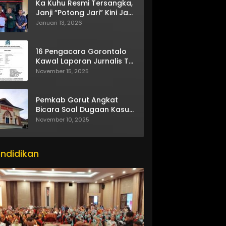
Ka Kuhu Resmi Tersangka,
Janji “Potong Jari” Kini Jadi
Bumerang
Januari 13, 2026
16 Pengacara Gorontalo
Kawal Laporan Jurnalis TV
One
November 15, 2025
Pemkab Gorut Angkat
Bicara Soal Dugaan Kasus
Asusila Oknum ASN
November 10, 2025
ndidikan