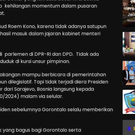
lo kehilangan momentum dalam pusaran
Pre
at.
Jel
Ma
Nov
Sa
d Roem Kono, karena tidak adanya satupun
hasil masuk dalam jajaran kabinet menteri
di parlemen di DPR-RI dan DPD. Tidak ada
duduk di kursi unsur pimpinan.
lakangan mampu berbicara di pemerintahan
 dilegislatif. Tapi tidak terjadi diera Presiden
r dari Sarajevo, Bosnia langsung kepada
2024) malam via selular.
siden sebelumnya Gorontalo selalu memberikan
 yang bagus bagi Gorontalo serta