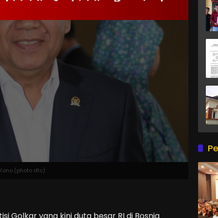
Pe
Kono (photo dtc)
tisi Golkar yang kini duta besar RI di Bosnia