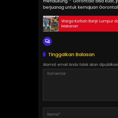
mendukung. “ Gorontalo bisa kuat, ji
berjuanag untuk kemajuan Gorontal
Warga Korban Banjir Lumpur dan
Makanan
Tinggalkan Balasan
Alamat email Anda tidak akan dipublikasi