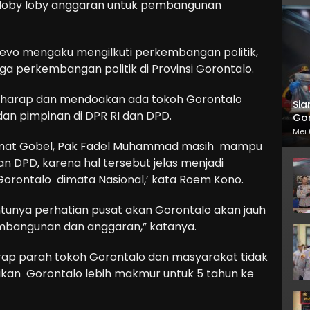
loby loby anggaran untuk pembangunan
jevo mengaku mengilkuti perkembangan politik,
uga perkembangan politik di Provinsi Gorontalo.
rharap dan mendoakan ada tokoh Gorontalo
Sia
 dan pimpinan di DPR RI dan DPD.
Gor
Mei 
hmat Gobel, Pak Fadel Muhammad masih mampu
n DPD, karena hal tersebut jelas menjadi
rontalo dimata Nasional,’ kata Roem Kono.
tunya perhatian pusat akan Gorontalo akan jauh
pembangunan dan anggaran,” katanya.
ap parah tokoh Gorontalo dan masyarakat tidak
kan Gorontalo lebih makmur untuk 5 tahun ke