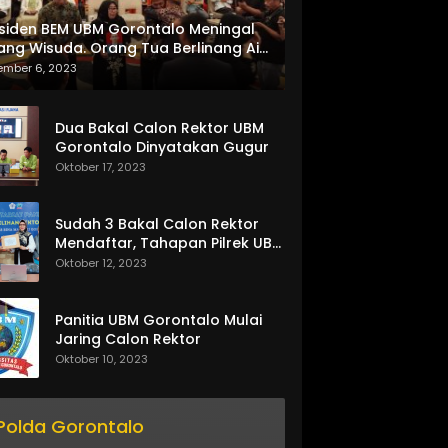
siden BEM UBM Gorontalo Meningal
ang Wisuda. Orang Tua Berlinang Air
ta Menerima SKL dan Pemasangan
ember 6, 2023
lempang
Dua Bakal Calon Rektor UBM
Gorontalo Dinyatakan Gugur
Oktober 17, 2023
Sudah 3 Bakal Calon Rektor
Mendaftar, Tahapan Pilrek UBM
Gorontalo Makin Seru
Oktober 12, 2023
Panitia UBM Gorontalo Mulai
Jaring Calon Rektor
Oktober 10, 2023
Polda Gorontalo