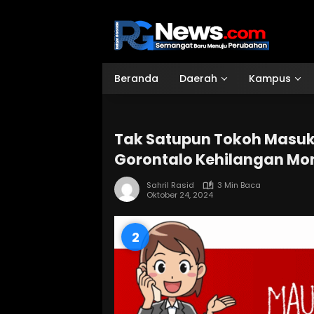
Langsung
ke
konten
Beranda
Daerah
Kampus
Tak Satupun Tokoh Masuk
Gorontalo Kehilangan M
Sahril Rasid
3 Min Baca
Oktober 24, 2024
1