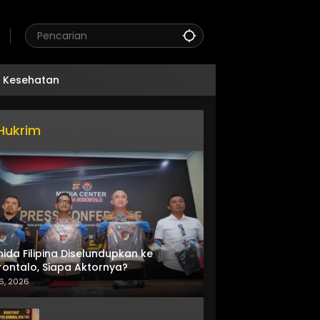
Kesehatan
Hukrim
nida Filipina Diselundupkan ke
ontalo, Siapa Aktornya?
6, 2026