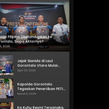
nida Filipina Diselundupkan ke
ontalo, Siapa Aktornya?
6, 2026
Jejak Sianida di Laut
Gorontalo Utara Mulai
Terkuak
April 23, 2026
Kapolda Gorontalo
Tegaskan Penertiban PETI
Terus Berjalan
Maret 8, 2026
Ka Kuhu Resmi Tersangka,