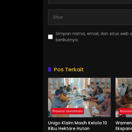
Simpan nama, email, dan situs web 
berikutnya.
Pos Terkait
Provinsi Gorontalo
Nasion
Unigo Klaim Masih Kelola 10
Wament
Ribu Hektare Hutan
Ekspan