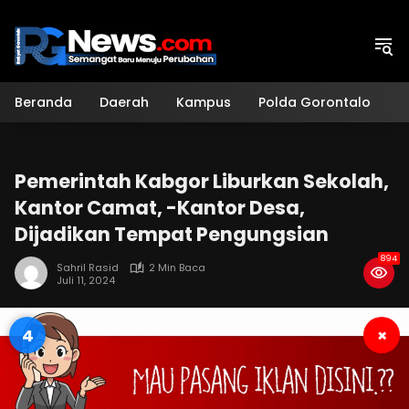
Langsung
ke
konten
Beranda
Daerah
Kampus
Polda Gorontalo
H
Pemerintah Kabgor Liburkan Sekolah,
Kantor Camat, -Kantor Desa,
Dijadikan Tempat Pengungsian
894
Sahril Rasid
2 Min Baca
Juli 11, 2024
3
×