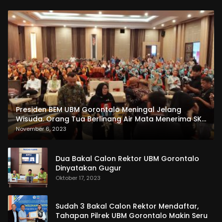
Presiden BEM UBM Gorontalo Meningal Jelang
Wisuda. Orang Tua Berlinang Air Mata Menerima SKL
dan Pemasangan Salempang
November 6, 2023
Dua Bakal Calon Rektor UBM Gorontalo
Dinyatakan Gugur
Oktober 17, 2023
Sudah 3 Bakal Calon Rektor Mendaftar,
Tahapan Pilrek UBM Gorontalo Makin Seru