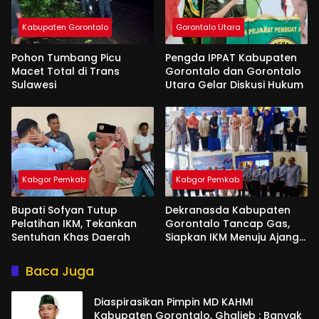
Kabupaten Gorontalo
Gorontalo Utara
Pohon Tumbang Picu
Pengda IPPAT Kabupaten
Macet Total di Trans
Gorontalo dan Gorontalo
Sulawesi
Utara Gelar Diskusi Hukum
Kabgor Pemkab
Kabgor Pemkab
Bupati Sofyan Tutup
Dekranasda Kabupaten
Pelatihan IKM, Tekankan
Gorontalo Tancap Gas,
Sentuhan Khas Daerah
Siapkan IKM Menuju Ajang
Peran Saka Nasional 2025
Baca Juga
Diaspirasikan Pimpin MD KAHMI
Kabupaten Gorontalo, Ghalieb : Banyak