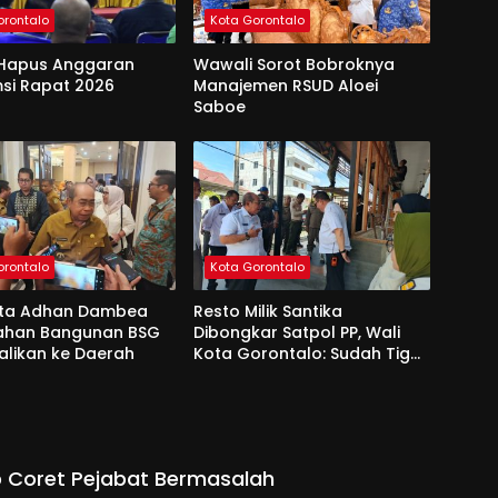
orontalo
Kota Gorontalo
Hapus Anggaran
Wawali Sorot Bobroknya
si Rapat 2026
Manajemen RSUD Aloei
Saboe
orontalo
Kota Gorontalo
ota Adhan Dambea
Resto Milik Santika
Lahan Bangunan BSG
Dibongkar Satpol PP, Wali
alikan ke Daerah
Kota Gorontalo: Sudah Tiga
Kali Kami Tegur
 Coret Pejabat Bermasalah