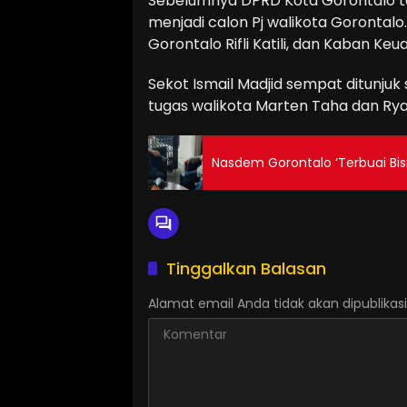
Sebelumnya DPRD Kota Gorontalo t
menjadi calon Pj walikota Gorontalo. 
Gorontalo Rifli Katili, dan Kaban K
Sekot Ismail Madjid sempat ditunjuk
tugas walikota Marten Taha dan Ryan
Nasdem Gorontalo ‘Terbuai Bisi
Tinggalkan Balasan
Alamat email Anda tidak akan dipublikasi