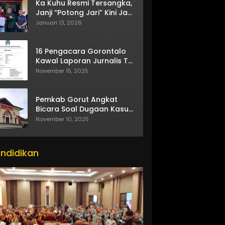
Ka Kuhu Resmi Tersangka,
Janji “Potong Jari” Kini Jadi
Bumerang
Januari 13, 2026
16 Pengacara Gorontalo
Kawal Laporan Jurnalis TV
One
November 15, 2025
Pemkab Gorut Angkat
Bicara Soal Dugaan Kasus
Asusila Oknum ASN
November 10, 2025
ndidikan