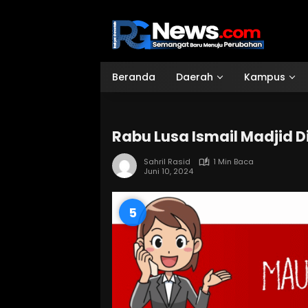
Langsung
ke
konten
Beranda
Daerah
Kampus
Rabu Lusa Ismail Madjid Di
Sahril Rasid
1 Min Baca
Juni 10, 2024
4