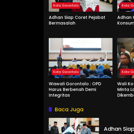
Kota Gorontalo
Kota G
Adhan Siap Coret Pejabat
Adhan 
Bermasalah
Konsum
Kota Gorontalo
Kota G
Wawali Gorontalo : OPD
Wali K
Harus Berbenah Demi
Minta 
Integritas
Dikemb
Baca Juga
Adhan Siap