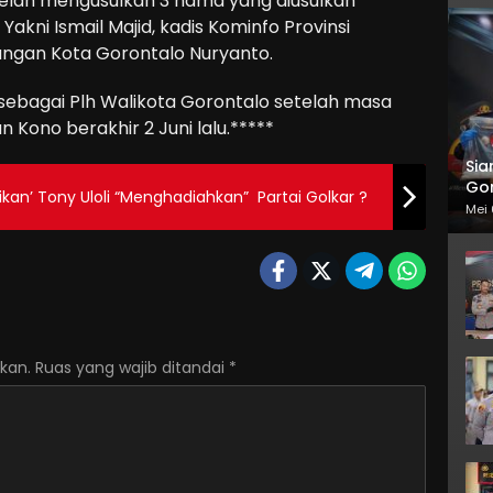
elah mengusulkan 3 nama yang diusulkan
Yakni Ismail Majid, kadis Kominfo Provinsi
euangan Kota Gorontalo Nuryanto.
 sebagai Plh Walikota Gorontalo setelah masa
 Kono berakhir 2 Juni lalu.*****
Sia
Gor
kan’ Tony Uloli “Menghadiahkan” Partai Golkar ?
Mei 
kan.
Ruas yang wajib ditandai
*