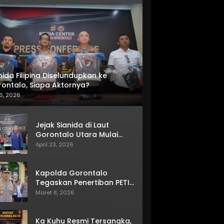
nida Filipina Diselundupkan ke
ontalo, Siapa Aktornya?
6, 2026
Jejak Sianida di Laut
Gorontalo Utara Mulai
Terkuak
April 23, 2026
Kapolda Gorontalo
Tegaskan Penertiban PETI
Terus Berjalan
Maret 8, 2026
Ka Kuhu Resmi Tersangka,