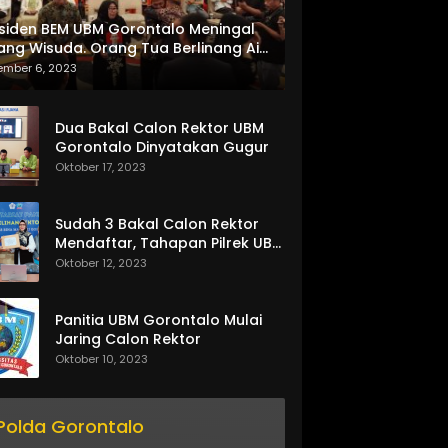
siden BEM UBM Gorontalo Meningal
ang Wisuda. Orang Tua Berlinang Air
ta Menerima SKL dan Pemasangan
ember 6, 2023
lempang
Dua Bakal Calon Rektor UBM
Gorontalo Dinyatakan Gugur
Oktober 17, 2023
Sudah 3 Bakal Calon Rektor
Mendaftar, Tahapan Pilrek UBM
Gorontalo Makin Seru
Oktober 12, 2023
Panitia UBM Gorontalo Mulai
Jaring Calon Rektor
Oktober 10, 2023
Polda Gorontalo