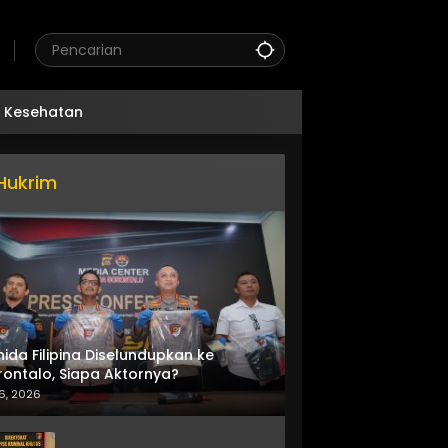
Kesehatan
Hukrim
nida Filipina Diselundupkan ke
ontalo, Siapa Aktornya?
6, 2026