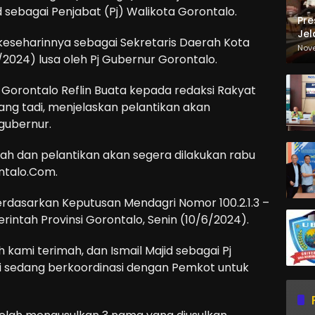
 sebagai Penjabat (Pj) Walikota Gorontalo.
Pre
Jel
 keseharinnya sebagai Sekretaris Daerah Kota
Ma
Nov
/2024) lusa oleh Pj Gubernur Gorontalo.
Sa
Gorontalo Reflin Buata kepada redaksi Rakyat
ang tadi, menjelaskan pelantikan akan
gubernur.
mah dan pelantikan akan segera dilakukan rabu
ontalo.Com.
rdasarkan Keputusan Mendagri Nomor 100.2.1.3 –
intah Provinsi Gorontalo, Senin (10/6/2024).
 kami terimah, dan Ismail Majid sebagai Pj
ami sedang berkoordinasi dengan Pemkot untuk