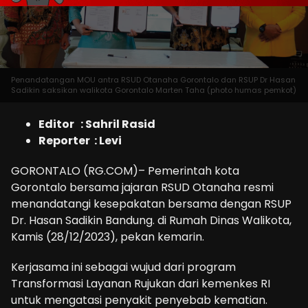
Penandatangan MOU antra RSUD Otanaha Gorontalo dan RSUP Dr Hasan
Sadikin saksikan walikota Gorontalo Marten Taha (photo humas pemkot)
Editor : Sahril Rasid
Reporter : Levi
GORONTALO (RG.COM)– Pemerintah kota
Gorontalo bersama jajaran RSUD Otanaha resmi
menandatangi kesepakatan bersama dengan RSUP
Dr. Hasan Sadikin Bandung. di Rumah Dinas Walikota,
Kamis (28/12/2023), pekan kemarin.
Kerjasama ini sebagai wujud dari program
Transformasi Layanan Rujukan dari kemenkes RI
untuk mengatasi penyakit penyebab kematian.