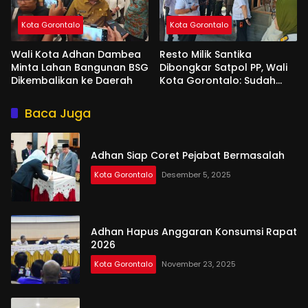
Kota Gorontalo
Kota Gorontalo
Wali Kota Adhan Dambea
Resto Milik Santika
Minta Lahan Bangunan BSG
Dibongkar Satpol PP, Wali
Dikembalikan ke Daerah
Kota Gorontalo: Sudah
Tiga Kali Kami Tegur
Baca Juga
Adhan Siap Coret Pejabat Bermasalah
Kota Gorontalo
Desember 5, 2025
Adhan Hapus Anggaran Konsumsi Rapat
2026
Kota Gorontalo
November 23, 2025