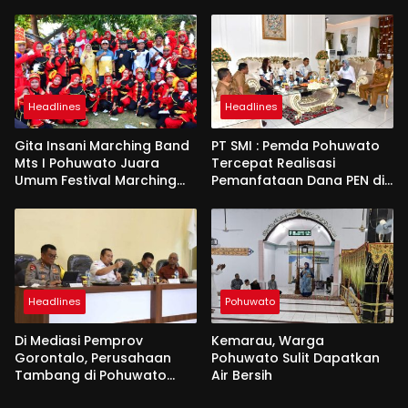
Pohuwato
Headlines
Headlines
Gita Insani Marching Band
PT SMI : Pemda Pohuwato
Mts I Pohuwato Juara
Tercepat Realisasi
Umum Festival Marching
Pemanfataan Dana PEN di
Band di Makassar
Gorontalo
Headlines
Pohuwato
Di Mediasi Pemprov
Kemarau, Warga
Gorontalo, Perusahaan
Pohuwato Sulit Dapatkan
Tambang di Pohuwato
Air Bersih
Akan Kucurkan Tali Asih ke