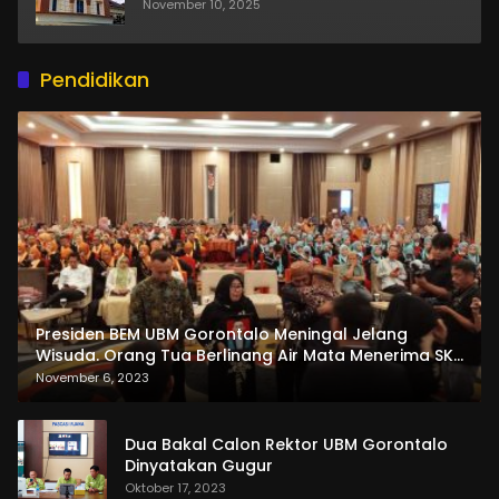
November 10, 2025
Pendidikan
Presiden BEM UBM Gorontalo Meningal Jelang
Wisuda. Orang Tua Berlinang Air Mata Menerima SKL
dan Pemasangan Salempang
November 6, 2023
Dua Bakal Calon Rektor UBM Gorontalo
Dinyatakan Gugur
Oktober 17, 2023