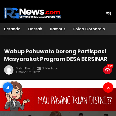
Langsung
ke
konten
Beranda
Daerah
Kampus
Polda Gorontalo
H
Wabup Pohuwato Dorong Partispasi
Masyarakat Program DESA BERSINAR
565
Sahril Rasid
2 Min Baca
Oktober 12, 2022
3
×