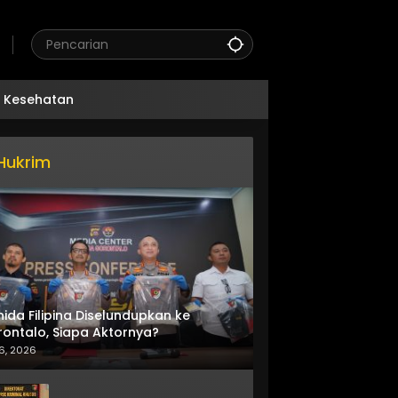
Kesehatan
Hukrim
nida Filipina Diselundupkan ke
ontalo, Siapa Aktornya?
6, 2026