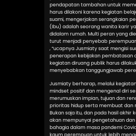
pendapatan tambahan untuk memen
harus dilakoni karena kegiatan bela
suami, mengerjakan serangkaian pe
(Ibu) adalah seorang wanita karir 
didalam rumah. Multi peran yang di
turut menjadi penyebab perempua
, “ucapnya Jusmiaty saat mengisi s
penerapan kebijakan pembatasan 
kegiatan diruang publik harus dilaku
menyebabkan tanggungjawab pere
Jusmiaty berharap, melalui kegiata
mindset positif dan mengenal diri 
merumuskan impian, tujuan dan renc
prioritas hidup serta membuat dan
Bukan saja itu, dan pada hasil akhir 
akan mempunyai pengetahuan dan mo
bahagia dalam masa pandemi Covid
kaum perempuan untuk lebih menggal