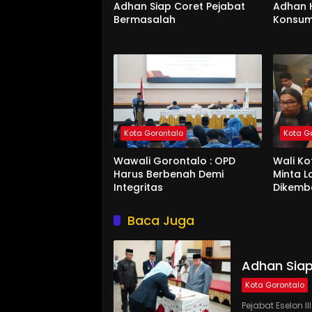
Adhan Siap Coret Pejabat
Adhan 
Bermasalah
Konsum
Kota Gorontalo
Kota G
Wawali Gorontalo : OPD
Wali K
Harus Berbenah Demi
Minta 
Integritas
Dikemb
Baca Juga
Adhan Siap
Kota Gorontalo
Pejabat Eselon 