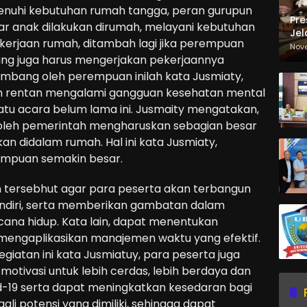
uhi kebutuhan rumah tangga, peran gurupun
Pre
jar anak dilakukan dirumah, melayani kebutuhan
Jel
kerjaan rumah, ditambah lagi jika perempuan
Ma
Nov
Sa
yang juga harus mengerjakan pekerjaannya
embang oleh perempuan inilah kata Jusmiaty,
n rentan mengalami gangguan kesehatan mental
uatu acara belum lama ini. Jusmaity mengatakan,
oleh pemerintah mengharuskan sebagian besar
kan didalam rumah. Hal ini kata Jusmiaty,
mpuan semakin besar.
n tersebhut agar para peserta akan terbangun
sendiri, serta memberikan gambatan dalam
ana hidup. Kata lain, dapat menentukan
 mengaplikasikan manajemen waktu yang efektif.
kegiatan ini kata Jusmiatuy, para peserta juga
tivasi untuk lebih cerdas, lebih berdaya dan
-19 serta dapat meningkatkan kesedaran bagi
i potensi yang dimiliki, sehingga dapat