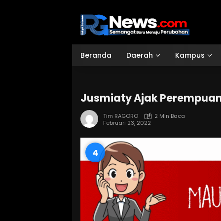
Langsung
ke
konten
Beranda
Daerah
Kampus
Jusmiaty Ajak Perempuan
Tim RAGORO
2 Min Baca
Februari 23, 2022
3