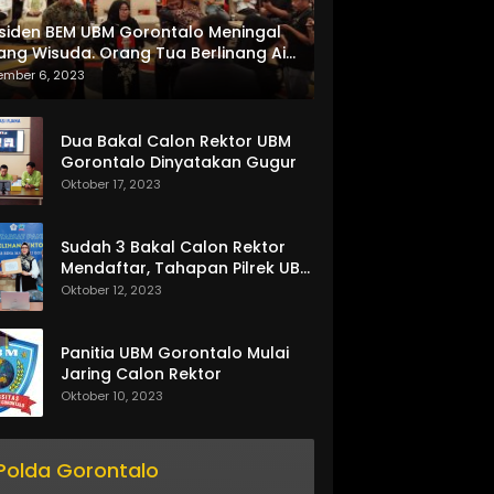
siden BEM UBM Gorontalo Meningal
ang Wisuda. Orang Tua Berlinang Air
ta Menerima SKL dan Pemasangan
ember 6, 2023
lempang
Dua Bakal Calon Rektor UBM
Gorontalo Dinyatakan Gugur
Oktober 17, 2023
Sudah 3 Bakal Calon Rektor
Mendaftar, Tahapan Pilrek UBM
Gorontalo Makin Seru
Oktober 12, 2023
Panitia UBM Gorontalo Mulai
Jaring Calon Rektor
Oktober 10, 2023
Polda Gorontalo