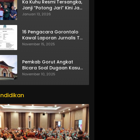
Ka Kuhu Resmi Tersangka,
Janji “Potong Jari” Kini Jadi
Bumerang
Januari 13, 2026
16 Pengacara Gorontalo
Kawal Laporan Jurnalis TV
One
November 15, 2025
Pemkab Gorut Angkat
Bicara Soal Dugaan Kasus
Asusila Oknum ASN
November 10, 2025
ndidikan