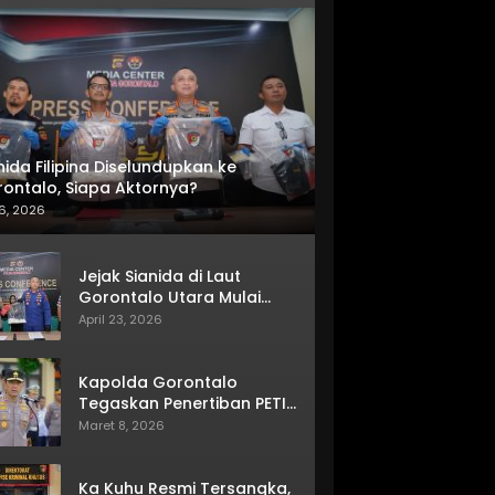
nida Filipina Diselundupkan ke
ontalo, Siapa Aktornya?
6, 2026
Jejak Sianida di Laut
Gorontalo Utara Mulai
Terkuak
April 23, 2026
Kapolda Gorontalo
Tegaskan Penertiban PETI
Terus Berjalan
Maret 8, 2026
Ka Kuhu Resmi Tersangka,