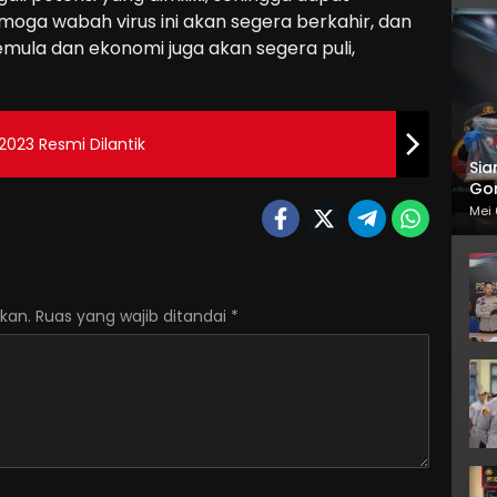
oga wabah virus ini akan segera berkahir, dan
semula dan ekonomi juga akan segera puli,
023 Resmi Dilantik
Sia
Gor
Mei 
kan.
Ruas yang wajib ditandai
*