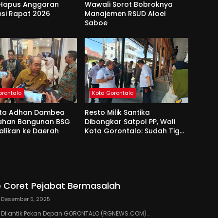
Hapus Anggaran
Wawali Sorot Bobroknya
si Rapat 2026
Manajemen RSUD Aloei
Saboe
orontalo
Kota Gorontalo
ota Adhan Dambea
Resto Milik Santika
Lahan Bangunan BSG
Dibongkar Satpol PP, Wali
alikan ke Daerah
Kota Gorontalo: Sudah Tiga
Kali Kami Tegur
 Coret Pejabat Bermasalah
Desember 5, 2025
III Dilantik Pekan Depan GORONTALO (RGNEWS.COM)…